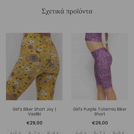
Σχετικά προϊόντα
Girl’s Biker Short Joy |
Girl’s Purple Totemia Biker
Vasiliki
Short
€
29,00
€
29,00
4-5 Y
6-7 Y
8-9 Y
4-5 Y
6-7 Y
8-9 Y