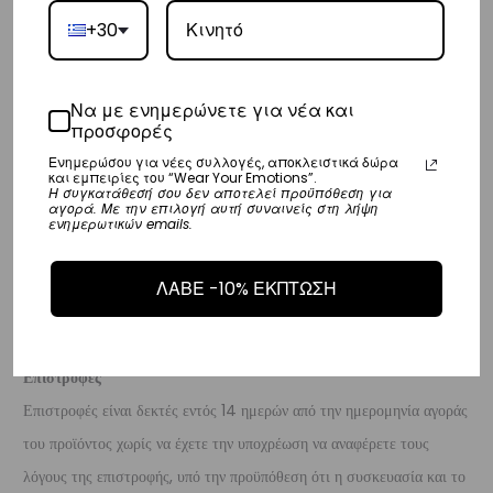
– Η συνεργαζόμενη εταιρεία ταχυμεταφορών,
DHL
, θα αναλάβει την
+30
παράδοσή σας.
– Οι χρόνοι παράδοσης κυμαίνονται συνήθως από 3-8 εργάσιμες
ημέρες.
Να με ενημερώνετε για νέα και
προσφορές
Διεθνή
Ενημερώσου για νέες συλλογές, αποκλειστικά δώρα
και εμπειρίες του “Wear Your Emotions”.
– Τα έξοδα αποστολής για όλο τον υπόλοιπο κόσμο είναι στα
€35
.
Η συγκατάθεσή σου δεν αποτελεί προϋπόθεση για
αγορά. Με την επιλογή αυτή συναινείς στη λήψη
– Η συνεργαζόμενη εταιρεία ταχυμεταφορών,
DHL
, θα αναλάβει την
ενημερωτικών emails.
παράδοσή σας.
ΛΑΒΕ -10% ΕΚΠΤΩΣΗ
– Οι χρόνοι παράδοσης κυμαίνονται συνήθως από 3-10 εργάσιμες
ημέρες.
Επιστροφές
Επιστροφές είναι δεκτές εντός 14 ημερών από την ημερομηνία αγοράς
του προϊόντος χωρίς να έχετε την υποχρέωση να αναφέρετε τους
λόγους της επιστροφής, υπό την προϋπόθεση ότι η συσκευασία και το