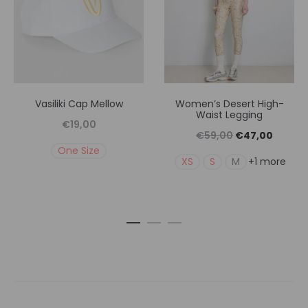
Vasiliki Cap Mellow
Women’s Desert High-
Waist Legging
€
19,00
Original
Η
€
59,00
€
47,00
One Size
price
τρέχουσ
XS
S
M
+1 more
was:
τιμή
€59,00.
είναι:
€47,00