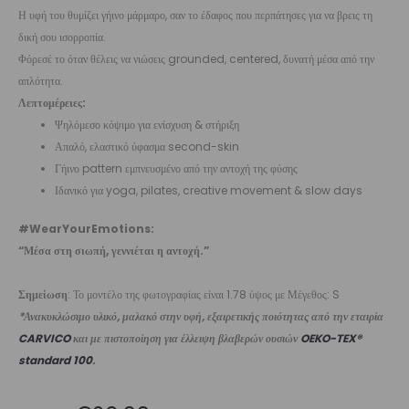
Η υφή του θυμίζει γήινο μάρμαρο, σαν το έδαφος που περπάτησες για να βρεις τη
δική σου ισορροπία.
Φόρεσέ το όταν θέλεις να νιώσεις grounded, centered, δυνατή μέσα από την
απλότητα.
Λεπτομέρειες:
Ψηλόμεσο κόψιμο για ενίσχυση & στήριξη
Απαλό, ελαστικό ύφασμα second-skin
Γήινο pattern εμπνευσμένο από την αντοχή της φύσης
Ιδανικό για yoga, pilates, creative movement & slow days
#WearYourEmotions:
“Μέσα στη σιωπή, γεννιέται η αντοχή.”
Σημείωση
: Το μοντέλο της φωτογραφίας είναι 1.78 ύψος με Μέγεθος: S
*Ανακυκλώσιμο υλικό, μαλακό στην υφή, εξαιρετικής ποιότητας από την εταιρία
CARVICO
και με πιστοποίηση για έλλειψη βλαβερών ουσιών
OEKO-TEX®
standard 100
.