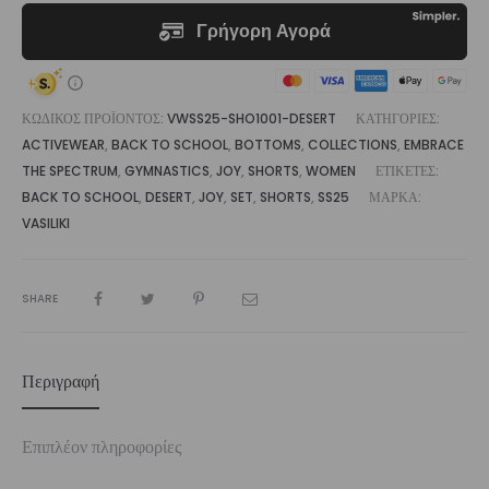
ΚΩΔΙΚΌΣ ΠΡΟΪΌΝΤΟΣ:
VWSS25-SHO1001-DESERT
ΚΑΤΗΓΟΡΊΕΣ:
ACTIVEWEAR
,
BACK TO SCHOOL
,
BOTTOMS
,
COLLECTIONS
,
EMBRACE
THE SPECTRUM
,
GYMNASTICS
,
JOY
,
SHORTS
,
WOMEN
ΕΤΙΚΈΤΕΣ:
BACK TO SCHOOL
,
DESERT
,
JOY
,
SET
,
SHORTS
,
SS25
ΜΆΡΚΑ:
VASILIKI
SHARE
Περιγραφή
Επιπλέον πληροφορίες