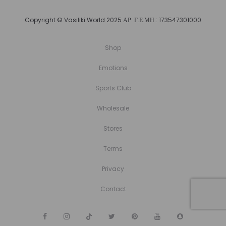
Copyright © Vasiliki World 2025 ΑΡ. Γ.Ε.ΜΗ.: 173547301000
Shop
Emotions
Sports Club
Wholesale
Stores
Terms
Privacy
Contact
F
I
T
T
P
Y
S
a
n
i
w
i
o
n