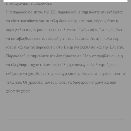
ή εισαγωγικές επιβαρύνσεις.
Για παραδόσεις εκτός της ΕΕ, παρακαλούμε σημειώστε ότι ενδέχεται
να είστε υπεύθυνοι για τα τέλη διακίνησης και τους φόρους όταν η
παραγγελία σας περάσει από το τελωνείο. Τυχόν επιβαρύνσεις πρέπει
να καταβληθούν από τον παραλήπτη του δέματος. Αυτή η πολιτική
ισχύει και για τις παραδόσεις στο Ηνωμένο Βασίλειο και την Ελβετία.
Παρακαλούμε σημειώστε ότι δεν είμαστε σε θέση να προβλέψουμε ή
να ελέγξουμε τυχόν τελωνειακά τέλη ή εισαγωγικούς δασμούς που
ενδέχεται να χρεωθούν στην παραγγελία σας όταν αυτή περάσει από το
τελωνείο. Οι χρεώσεις αυτές μπορεί να διαφέρουν σημαντικά από
χώρα σε χώρα.