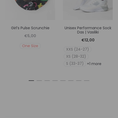
Girl’s Pulse Scrunchie
Unisex Performance Sock
Das | Vasiliki
€
5,00
€
12,00
One Size
XXS (24-27)
XS (28-32)
S (33-37)
+1 more