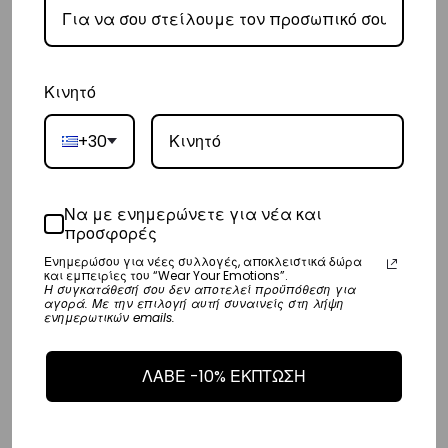
– Οι χρόνοι παράδοσης κυμαίνονται συνήθως από 3-10 εργάσιμες
ημέρες.
Κινητό
Επιστροφές
Επιστροφές είναι δεκτές εντός 14 ημερών από την ημερομηνία αγοράς
+30
του προϊόντος χωρίς να έχετε την υποχρέωση να αναφέρετε τους
λόγους της επιστροφής, υπό την προϋπόθεση ότι η συσκευασία και το
Να με ενημερώνετε για νέα και
προϊόν είναι άθικτα.
Τα έξοδα αποστολής για την επιστροφή,
προσφορές
επιβαρύνουν τον πελάτη
. Τα χρήματα θα αποσταλούν σε ένα
Ενημερώσου για νέες συλλογές, αποκλειστικά δώρα
και εμπειρίες του “Wear Your Emotions”.
τραπεζικό λογαριασμό (Εθνικής, Alpha, Πειραιώς ή Eurobank) που
Η συγκατάθεσή σου δεν αποτελεί προϋπόθεση για
αγορά. Με την επιλογή αυτή συναινείς στη λήψη
θα μας δώσετε μέσα σε 10 μέρες που θα παραλάβουμε το
ενημερωτικών emails.
επιστρεφόμενο προϊόν.
ΛΑΒΕ -10% ΕΚΠΤΩΣΗ
Φόροι και Τελωνεία
Οι παραδόσεις σε διευθύνσεις της ΕΕ δεν υπόκεινται σε τελωνειακές