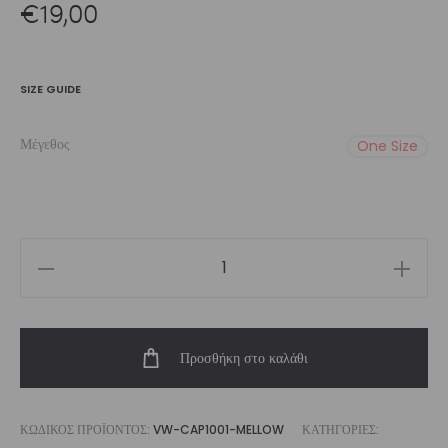
€
19,00
SIZE GUIDE
Μέγεθος
One Size
Vasiliki
Cap
Mellow
Προσθήκη στο καλάθι
ποσότητα
ΚΩΔΙΚΌΣ ΠΡΟΪΌΝΤΟΣ:
VW-CAP1001-MELLOW
ΚΑΤΗΓΟΡΊΕΣ: