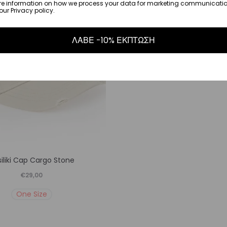
re information on how we process your data for marketing communicatio
μπορούν
μπορ
ur Privacy policy.
να
να
επιλεγούν
επιλε
ΛΑΒΕ -10% ΕΚΠΤΩΣΗ
στη
στη
σελίδα
σελίδ
του
του
προϊόντος
προϊό
Αυτό
iliki Cap Cargo Stone
το
€
29,00
προϊόν
One Size
έχει
πολλαπλές
παραλλαγές.