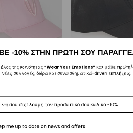
ΒΕ -10% ΣΤΗΝ ΠΡΩΤΗ ΣΟΥ ΠΑΡΑΓΓΕ
Αυτό
Αυτό
μέλος της κοινότητας
“Wear Your Emotions”
και μάθε πρώτη/
Vasiliki Cap Bloom
Vasiliki Cap Fiji Bla
νέες συλλογές, δώρα και συναισθηματικά-driven εκπλήξεις.
το
το
€
19,00
€
29,00
προϊόν
προϊό
One Size
One Size
έχει
έχει
πολλαπλές
πολλ
παραλλαγές.
παραλ
Οι
Οι
ep me up to date on news and offers
επιλογές
επιλο