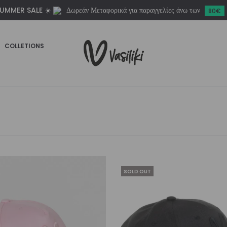
UMMER SALE ☀️
Δωρεάν Μεταφορικά για παραγγελίες άνω των
80€
COLLETIONS
SOLD OUT