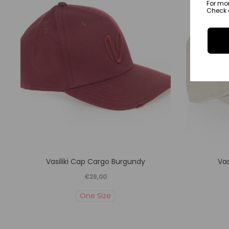
For mo
μπορούν
Check o
να
επιλεγούν
στη
σελίδα
του
προϊόντος
Αυτό
Vasiliki Cap Cargo Burgundy
Vas
το
€
29,00
προϊόν
One Size
έχει
πολλαπλές
παραλλαγές.