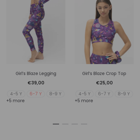
Girl’s Blaze Legging
Girl’s Blaze Crop Top
€
39,00
€
25,00
4-5 Y
6-7 Y
8-9 Y
4-5 Y
6-7 Y
8-9 Y
+5 more
+5 more