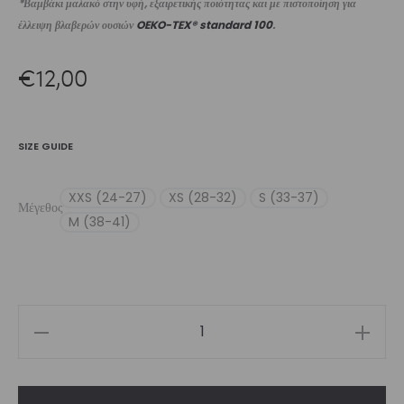
*Βαμβάκι μαλακό στην υφή, εξαιρετικής ποιότητας και με πιστοποίηση για
έλλειψη βλαβερών ουσιών
OEKO-TEX® standard 100
.
€
12,00
SIZE GUIDE
XXS (24-27)
XS (28-32)
S (33-37)
Μέγεθος
M (38-41)
Blaze
Unisex
Performance