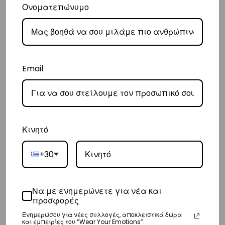
Ονοματεπώνυμο
Ευρώπη
– Τα έξοδα αποστολής για όλο την Ευρώπη είναι στα
€25
.
– Η συνεργαζόμενη εταιρεία ταχυμεταφορών,
DHL
, θα αναλάβει την
παράδοσή σας.
Email
– Οι χρόνοι παράδοσης κυμαίνονται συνήθως από 3-8 εργάσιμες
ημέρες.
Διεθνή
– Τα έξοδα αποστολής για όλο τον υπόλοιπο κόσμο είναι στα
€35
.
Κινητό
– Η συνεργαζόμενη εταιρεία ταχυμεταφορών,
DHL
, θα αναλάβει την
+30
παράδοσή σας.
– Οι χρόνοι παράδοσης κυμαίνονται συνήθως από 3-10 εργάσιμες
ημέρες.
Να με ενημερώνετε για νέα και
προσφορές
Επιστροφές
Ενημερώσου για νέες συλλογές, αποκλειστικά δώρα
και εμπειρίες του “Wear Your Emotions”.