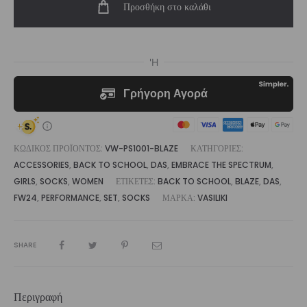
Προσθήκη στο καλάθι
Sock
ποσότητα
ΚΩΔΙΚΌΣ ΠΡΟΪΌΝΤΟΣ:
VW-PS1001-BLAZE
ΚΑΤΗΓΟΡΊΕΣ:
ACCESSORIES
,
BACK TO SCHOOL
,
DAS
,
EMBRACE THE SPECTRUM
,
GIRLS
,
SOCKS
,
WOMEN
ΕΤΙΚΈΤΕΣ:
BACK TO SCHOOL
,
BLAZE
,
DAS
,
FW24
,
PERFORMANCE
,
SET
,
SOCKS
ΜΆΡΚΑ:
VASILIKI
SHARE
Περιγραφή