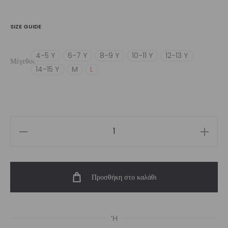
SIZE GUIDE
4-5 Y
6-7 Y
8-9 Y
10-11 Y
12-13 Y
Μέγεθος
14-15 Y
M
L
Girl’s
Blaze
Biker
Προσθήκη στο καλάθι
Short
ποσότητα