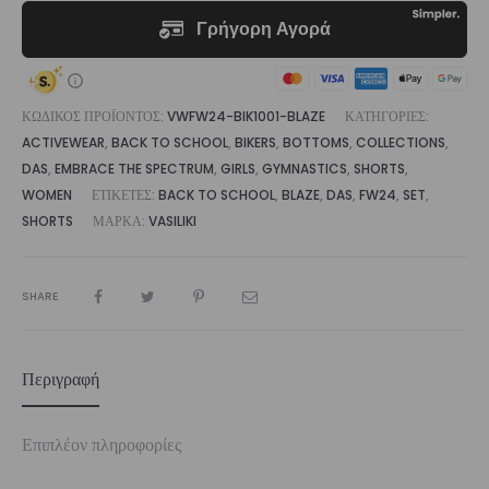
ΚΩΔΙΚΌΣ ΠΡΟΪΌΝΤΟΣ:
VWFW24-BIK1001-BLAZE
ΚΑΤΗΓΟΡΊΕΣ:
ACTIVEWEAR
,
BACK TO SCHOOL
,
BIKERS
,
BOTTOMS
,
COLLECTIONS
,
DAS
,
EMBRACE THE SPECTRUM
,
GIRLS
,
GYMNASTICS
,
SHORTS
,
WOMEN
ΕΤΙΚΈΤΕΣ:
BACK TO SCHOOL
,
BLAZE
,
DAS
,
FW24
,
SET
,
SHORTS
ΜΆΡΚΑ:
VASILIKI
SHARE
Περιγραφή
Επιπλέον πληροφορίες