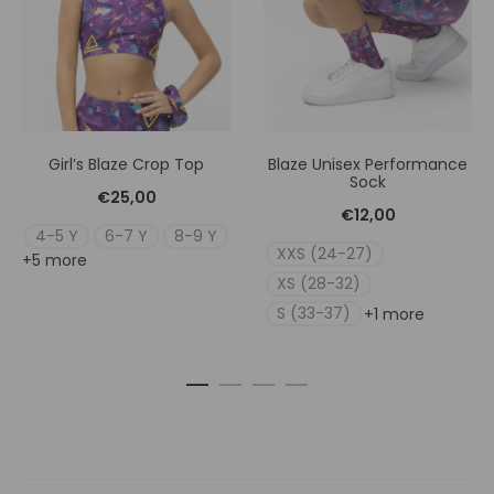
Girl’s Blaze Crop Top
Blaze Unisex Performance
Sock
€
25,00
€
12,00
4-5 Y
6-7 Y
8-9 Y
XXS (24-27)
+5 more
XS (28-32)
S (33-37)
+1 more