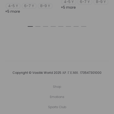
4-5 Y
6-7 Y
8-9 Y
4-5 Y
6-7 Y
8-9 Y
+5 more
+5 more
Copyright © Vasiliki World 2025 ΑΡ. Γ.Ε.ΜΗ.: 173547301000
Shop
Emotions
Sports Club