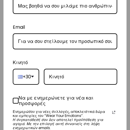
παράδοσή σας.
– Οι χρόνοι παράδοσης κυμαίνονται συνήθως από 3-8 εργάσιμες
ημέρες.
Email
Διεθνή
– Τα έξοδα αποστολής για όλο τον υπόλοιπο κόσμο είναι στα
€35
.
– Η συνεργαζόμενη εταιρεία ταχυμεταφορών,
DHL
, θα αναλάβει την
Κινητό
παράδοσή σας.
– Οι χρόνοι παράδοσης κυμαίνονται συνήθως από 3-10 εργάσιμες
+30
ημέρες.
Να με ενημερώνετε για νέα και
Επιστροφές
προσφορές
Επιστροφές είναι δεκτές εντός 14 ημερών από την ημερομηνία αγοράς
Ενημερώσου για νέες συλλογές, αποκλειστικά δώρα
και εμπειρίες του “Wear Your Emotions”.
του προϊόντος χωρίς να έχετε την υποχρέωση να αναφέρετε τους
Η συγκατάθεσή σου δεν αποτελεί προϋπόθεση για
αγορά. Με την επιλογή αυτή συναινείς στη λήψη
λόγους της επιστροφής, υπό την προϋπόθεση ότι η συσκευασία και το
ενημερωτικών emails.