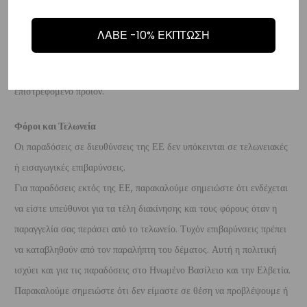
προϊόν είναι άθικτα.
Τα έξοδα αποστολής για την επιστροφή,
επιβαρύνουν τον πελάτη
. Τα χρήματα θα αποσταλούν σε ένα
ΛΑΒΕ -10% ΕΚΠΤΩΣΗ
τραπεζικό λογαριασμό (Εθνικής, Alpha, Πειραιώς ή Eurobank) που
θα μας δώσετε μέσα σε 10 μέρες που θα παραλάβουμε το
επιστρεφόμενο προϊόν.
Φόροι και Τελωνεία
Οι παραδόσεις σε διευθύνσεις της ΕΕ δεν υπόκεινται σε τελωνειακές
ή εισαγωγικές επιβαρύνσεις.
Για παραδόσεις εκτός της ΕΕ, παρακαλούμε σημειώστε ότι ενδέχεται
να είστε υπεύθυνοι για τα τέλη διακίνησης και τους φόρους όταν η
παραγγελία σας περάσει από το τελωνείο. Τυχόν επιβαρύνσεις πρέπει
να καταβληθούν από τον παραλήπτη του δέματος. Αυτή η πολιτική
ισχύει και για τις παραδόσεις στο Ηνωμένο Βασίλειο και την Ελβετία.
Παρακαλούμε σημειώστε ότι δεν είμαστε σε θέση να προβλέψουμε ή