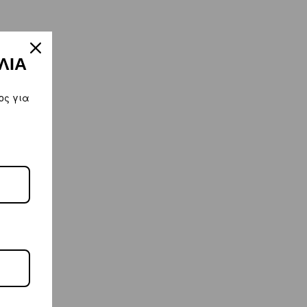
ΛΙΑ
ος για