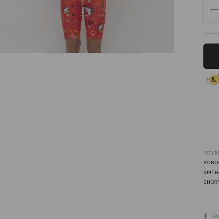
Girl
Bik
Sho
Spi
|
Vasi
ποσ
ΚΩΔΙΚ
SCHO
SPITH
SHOR
SHARE
FA