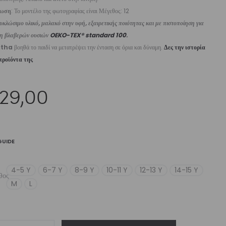
ίωση
: Το μοντέλο της φωτογραφίας είναι Μέγεθος: 12
κλώσιμο υλικό, μαλακό στην υφή, εξαιρετικής ποιότητας και με πιστοποίηση για
ψη βλαβερών ουσιών
OEKO-TEX® standard 100
.
itha
βοηθά το παιδί να μετατρέψει την ένταση σε όρια και δύναμη.
Δες την ιστορία
προϊόντα της
29,00
GUIDE
4-5 Y
6-7 Y
8-9 Y
10-11 Y
12-13 Y
14-15 Y
θος
M
L