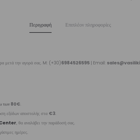
Περιγραφή
Επιπλέον πληροφορίες
ρα μετά την αγορά σας. M: (+30)
6984526595
| Email:
sales@vasili
ω των 80€
.
έωση εξόδων αποστολής στα
€3
.
 Center
, θα αναλάβει την παράδοσή σας.
γάσιμες ημέρες.