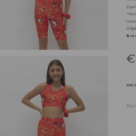
Σημε
*Ανακυ
έλλει
Η Sp
& τα 
€
SIZE 
Μέγε