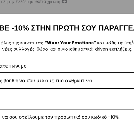
ε όλη την Ελλάδα με extra χρέωση
€2
.
ΒΕ -10% ΣΤΗΝ ΠΡΩΤΗ ΣΟΥ ΠΑΡΑΓΓΕ
, θα αναλάβει την παράδοσή σας.
μέλος της κοινότητας
“Wear Your Emotions”
και μάθε πρώτη/
γάσιμες ημέρες.
νέες συλλογές, δώρα και συναισθηματικά-driven εκπλήξεις.
ατεπώνυμο
5
.
ναλάβει την παράδοσή σας.
γάσιμες ημέρες.
ι στα
€35
.
ναλάβει την παράδοσή σας.
ργάσιμες ημέρες.