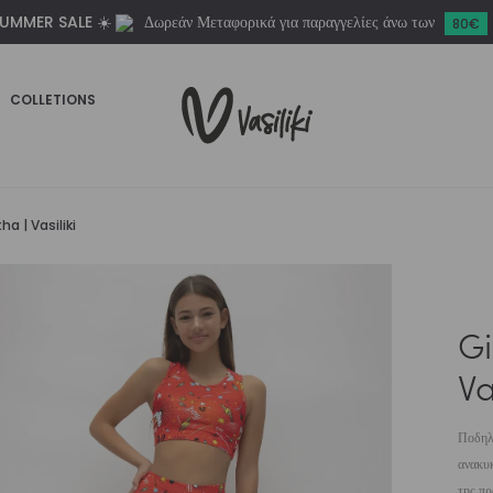
UMMER SALE ☀️
Δωρεάν Μεταφορικά για παραγγελίες άνω των
Vasiliki
80€
ποσότητα
COLLETIONS
ha | Vasiliki
Gi
Va
Ποδηλα
ανακυκ
της πρ