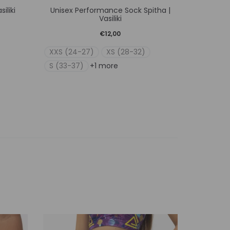
iliki
Unisex Performance Sock Spitha |
το
Vasiliki
προϊόν
€
12,00
έχει
XXS (24-27)
XS (28-32)
ές
πολλαπλές
S (33-37)
+1 more
γές.
παραλλαγές.
Οι
ς
επιλογές
ν
μπορούν
να
ύν
επιλεγούν
στη
σελίδα
του
ος
προϊόντος
SALE