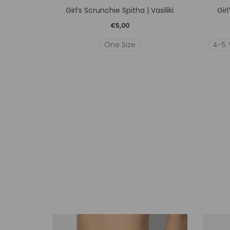
Girl’s Scrunchie Spitha | Vasiliki
Gir
το
€
5,00
προϊόν
One Size
4-5 
έχει
πολλαπλές
παραλλαγές.
Οι
επιλογές
μπορούν
να
επιλεγούν
στη
σελίδα
του
προϊόντος