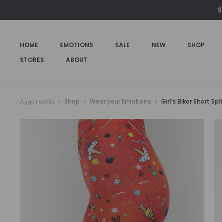
S
HOME
EMOTIONS
SALE
NEW
SHOP
STORES
ABOUT
Αρχική σελίδα
Shop
Wear your Emotions
Girl’s Biker Short Spit