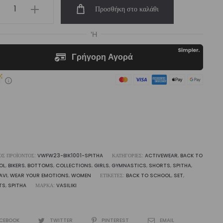
’s
Προσθήκη στο καλάθι
er
rt
tha
liki
ότητα
ΌΣ ΠΡΟΪΌΝΤΟΣ:
VWFW23-BIK1001-SPITHA
ΚΑΤΗΓΟΡΊΕΣ:
ACTIVEWEAR
,
BACK TO
OL
,
BIKERS
,
BOTTOMS
,
COLLECTIONS
,
GIRLS
,
GYMNASTICS
,
SHORTS
,
SPITHA
,
AVI
,
WEAR YOUR EMOTIONS
,
WOMEN
ΕΤΙΚΈΤΕΣ:
BACK TO SCHOOL
,
SET
,
TS
,
SPITHA
ΜΆΡΚΑ:
VASILIKI
CEBOOK
TWITTER
PINTEREST
EMAIL