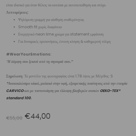
είναι ιδανικό για όταν θέλεις να κινείσαι με αυτοπεποίθηση και στόχο.
Λεπτομέρειες:
Ψηλόμεση γραμμή για αίσθηση σταθερότητας
Smooth fit χωρίς διαφάνεια
Ενεργητικό neon lime χρώμα για statement εμφάνιση
Για δυναμικές προπονήσεις, έντονη κίνηση & καθημερινή τόλμη
#WearYourEmotions:
“
Η λάμψη σου ξεκινά από τη σιγουριά σου.”
Σημείωση
: Το μοντέλο της φωτογραφίας είναι 1.78 ύψος με Μέγεθος: S
*Ανακυκλώσιμο υλικό, μαλακό στην υφή, εξαιρετικής ποιότητας από την εταιρία
CARVICO
και με πιστοποίηση για έλλειψη βλαβερών ουσιών
OEKO-TEX®
standard 100
.
Original
Η
€
44,00
€
55,00
price
τρέχουσα