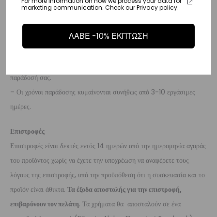
For more information on how we process your data for
marketing communication. Check our Privacy policy.
ημέρες.
Διεθνή
ΛΑΒΕ -10% ΕΚΠΤΩΣΗ
– Τα έξοδα αποστολής για όλο τον υπόλοιπο κόσμο είναι στα
€35
.
– Η συνεργαζόμενη εταιρεία ταχυμεταφορών,
DHL
, θα αναλάβει την
παράδοσή σας.
– Οι χρόνοι παράδοσης κυμαίνονται συνήθως από 3-10 εργάσιμες
ημέρες.
Επιστροφές
Επιστροφές είναι δεκτές εντός 14 ημερών από την ημερομηνία αγοράς
του προϊόντος χωρίς να έχετε την υποχρέωση να αναφέρετε τους
λόγους της επιστροφής, υπό την προϋπόθεση ότι η συσκευασία και το
προϊόν είναι άθικτα.
Τα έξοδα αποστολής για την επιστροφή,
επιβαρύνουν τον πελάτη
. Τα χρήματα θα αποσταλούν σε ένα