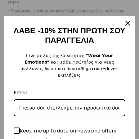
ημέρες.
– Προσφέρουμε επίσης αντικαταβολή για παραγγελίες σε όλη την
Ελλάδα με extra χρέωση €2.
ΛΑΒΕ -10% ΣΤΗΝ ΠΡΩΤΗ ΣΟΥ
Κύπρος
ΠΑΡΑΓΓΕΛΙΑ
– Τα έξοδα αποστολής για Κύπρο είναι στα
€16
.
– Η συνεργαζόμενη εταιρεία ταχυμεταφορών,
Aramex
, θα αναλάβει
Γίνε μέλος της κοινότητας
“Wear Your
Emotions”
και μάθε πρώτη/ος για νέες
την παράδοσή σας.
συλλογές, δώρα και συναισθηματικά-driven
– Οι χρόνοι παράδοσης κυμαίνονται συνήθως από 2-7 εργάσιμες
εκπλήξεις.
ημέρες.
Email
Ευρώπη
– Τα έξοδα αποστολής για όλο την Ευρώπη είναι στα
€25
.
– Η συνεργαζόμενη εταιρεία ταχυμεταφορών,
DHL
, θα αναλάβει την
παράδοσή σας.
Keep me up to date on news and offers
– Οι χρόνοι παράδοσης κυμαίνονται συνήθως από 3-8 εργάσιμες