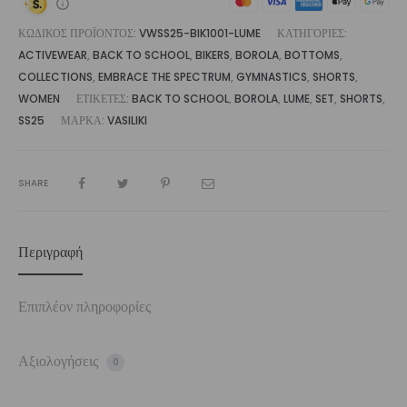
ΚΩΔΙΚΌΣ ΠΡΟΪΌΝΤΟΣ:
VWSS25-BIK1001-LUME
ΚΑΤΗΓΟΡΊΕΣ:
ACTIVEWEAR
,
BACK TO SCHOOL
,
BIKERS
,
BOROLA
,
BOTTOMS
,
COLLECTIONS
,
EMBRACE THE SPECTRUM
,
GYMNASTICS
,
SHORTS
,
WOMEN
ΕΤΙΚΈΤΕΣ:
BACK TO SCHOOL
,
BOROLA
,
LUME
,
SET
,
SHORTS
,
SS25
ΜΆΡΚΑ:
VASILIKI
SHARE
Περιγραφή
Επιπλέον πληροφορίες
Αξιολογήσεις
0