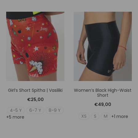
Girl’s Short Spitha | Vasiliki
Women’s Black High-Waist
Short
€
25,00
€
49,00
4-5 Y
6-7 Y
8-9 Y
XS
S
M
+1 more
+5 more