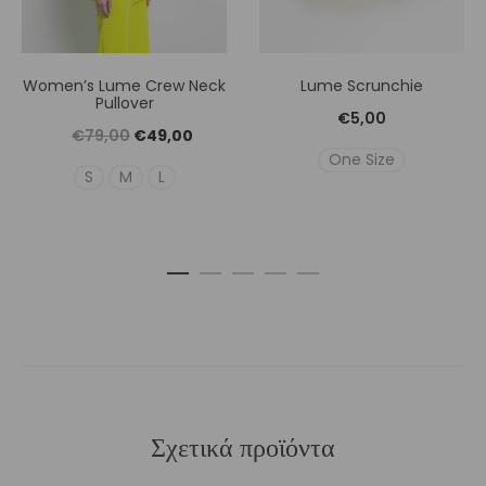
Women’s Lume Crew Neck
Lume Scrunchie
Pullover
€
5,00
Original
Η
€
79,00
€
49,00
One Size
price
τρέχουσα
S
M
L
was:
τιμή
€79,00.
είναι:
€49,00.
Σχετικά προϊόντα