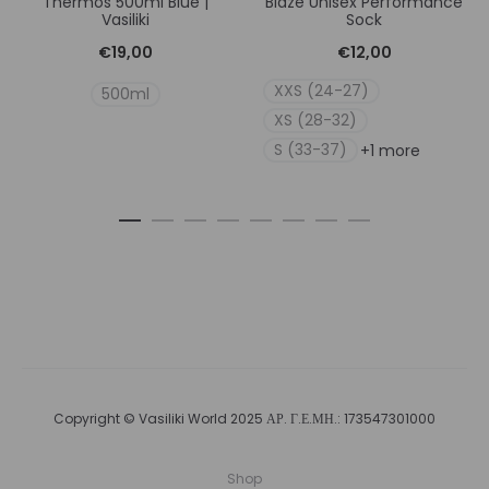
Thermos 500ml Blue |
Blaze Unisex Performance
Vasiliki
Sock
€
19,00
€
12,00
XXS (24-27)
500ml
XS (28-32)
S (33-37)
+1 more
Copyright © Vasiliki World 2025 ΑΡ. Γ.Ε.ΜΗ.: 173547301000
Shop