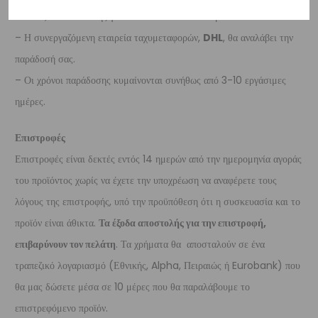
– Τα έξοδα αποστολής για όλο τον υπόλοιπο κόσμο είναι στα
€35
.
– Η συνεργαζόμενη εταιρεία ταχυμεταφορών,
DHL
, θα αναλάβει την
παράδοσή σας.
– Οι χρόνοι παράδοσης κυμαίνονται συνήθως από 3-10 εργάσιμες
ημέρες.
Επιστροφές
Επιστροφές είναι δεκτές εντός 14 ημερών από την ημερομηνία αγοράς
του προϊόντος χωρίς να έχετε την υποχρέωση να αναφέρετε τους
λόγους της επιστροφής, υπό την προϋπόθεση ότι η συσκευασία και το
προϊόν είναι άθικτα.
Τα έξοδα αποστολής για την επιστροφή,
επιβαρύνουν τον πελάτη
. Τα χρήματα θα αποσταλούν σε ένα
τραπεζικό λογαριασμό (Εθνικής, Alpha, Πειραιώς ή Eurobank) που
θα μας δώσετε μέσα σε 10 μέρες που θα παραλάβουμε το
επιστρεφόμενο προϊόν.