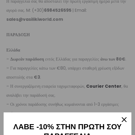
Η παραγγελία σας θα αποσταλεί την πρώτη εργάσιμη ημέρα μετά την
αγορά σας. M: (+30)
6984526595
| Email:
sales@vasilikiworld.com
ΠΑΡΑΔΟΣΗ
Ελλάδα
–
Δωρεάν παράδοση
εντός Ελλάδας για παραγγελίες
άνω των 80€
.
– Για παραγγελίες κάτω των €80, υπάρχει σταθερή χρέωση εξόδων
αποστολής στα
€3
.
– Η συνεργαζόμενη εταιρεία ταχυμεταφορών,
Courier Center
, θα
αναλάβει την παράδοσή σας.
– Οι χρόνοι παράδοσης συνήθως κυμαίνονται από 1-3 εργάσιμες
ημέρες.
– Προσφέρουμε επίσης αντικαταβολή για παραγγελίες σε όλη την
ΛΑΒΕ -10% ΣΤΗΝ ΠΡΩΤΗ ΣΟΥ
Ελλάδα με extra χρέωση €2.