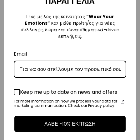
ΠΑΡΑΓΓΕΛΙΑ
Κύπρος
Γίνε μέλος της κοινότητας
“Wear Your
– Τα έξοδα αποστολής για Κύπρο είναι στα
€16
.
Emotions”
και μάθε πρώτη/ος για νέες
συλλογές, δώρα και συναισθηματικά-driven
– Η συνεργαζόμενη εταιρεία ταχυμεταφορών,
Aramex
, θα αναλάβει
εκπλήξεις.
την παράδοσή σας.
– Οι χρόνοι παράδοσης κυμαίνονται συνήθως από 2-7 εργάσιμες
Email
ημέρες.
Ευρώπη
– Τα έξοδα αποστολής για όλο την Ευρώπη είναι στα
€25
.
Keep me up to date on news and offers
– Η συνεργαζόμενη εταιρεία ταχυμεταφορών,
DHL
, θα αναλάβει την
For more information on how we process your data for
παράδοσή σας.
marketing communication. Check our Privacy policy.
– Οι χρόνοι παράδοσης κυμαίνονται συνήθως από 3-8 εργάσιμες
ημέρες.
ΛΑΒΕ -10% ΕΚΠΤΩΣΗ
Διεθνή