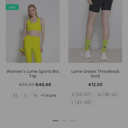
SALE
Women’s Lume Sports Bra
Lume Unisex Throwback
Top
Sock
Original
Η
€
50,00
€
40,00
€
12,00
price
τρέχουσα
S (33-37)
M (38-41)
XS
S
M
+1 more
was:
τιμή
L (42-46)
€50,00.
είναι:
€40,00.