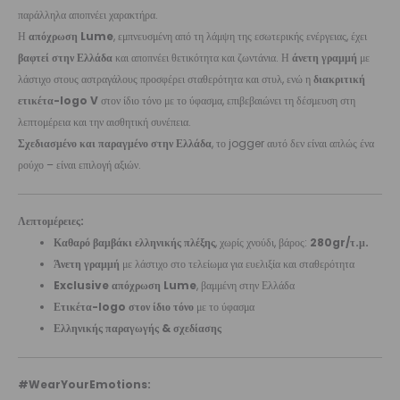
παράλληλα αποπνέει χαρακτήρα.
Η
απόχρωση Lume
, εμπνευσμένη από τη λάμψη της εσωτερικής ενέργειας, έχει
βαφτεί στην Ελλάδα
και αποπνέει θετικότητα και ζωντάνια. Η
άνετη γραμμή
με
λάστιχο στους αστραγάλους προσφέρει σταθερότητα και στυλ, ενώ η
διακριτική
ετικέτα-logo V
στον ίδιο τόνο με το ύφασμα, επιβεβαιώνει τη δέσμευση στη
λεπτομέρεια και την αισθητική συνέπεια.
Σχεδιασμένο και παραγμένο στην Ελλάδα
, το jogger αυτό δεν είναι απλώς ένα
ρούχο – είναι επιλογή αξιών.
Λεπτομέρειες:
Καθαρό βαμβάκι ελληνικής πλέξης
, χωρίς χνούδι, βάρος:
280gr/τ.μ.
Άνετη γραμμή
με λάστιχο στο τελείωμα για ευελιξία και σταθερότητα
Exclusive απόχρωση Lume
, βαμμένη στην Ελλάδα
Ετικέτα-logo στον ίδιο τόνο
με το ύφασμα
Ελληνικής παραγωγής & σχεδίασης
#WearYourEmotions: