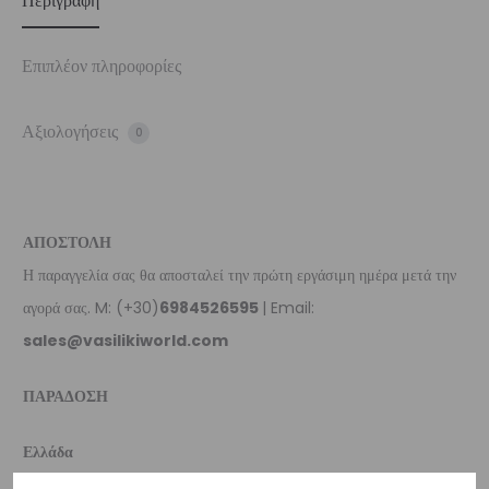
Περιγραφή
Επιπλέον πληροφορίες
Αξιολογήσεις
0
ΑΠΟΣΤΟΛΗ
Η παραγγελία σας θα αποσταλεί την πρώτη εργάσιμη ημέρα μετά την
αγορά σας. M: (+30)
6984526595
| Email:
sales@vasilikiworld.com
ΠΑΡΑΔΟΣΗ
Ελλάδα
–
Δωρεάν παράδοση
εντός Ελλάδας για παραγγελίες
άνω των 80€
.