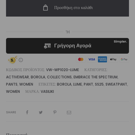
Jogger
Προσθήκη στο καλάθι
Sweatpant
ποσότητα
ΚΩΔΙΚΌΣ ΠΡΟΪΌΝΤΟΣ:
VW-WP1020-LUME
ΚΑΤΗΓΟΡΊΕΣ:
ACTIVEWEAR
,
BOROLA
,
COLLECTIONS
,
EMBRACE THE SPECTRUM
,
PANTS
,
WOMEN
ΕΤΙΚΈΤΕΣ:
BOROLA
,
LUME
,
PANT
,
SS25
,
SWEATPANT
,
WOMEN
ΜΆΡΚΑ:
VASILIKI
SHARE