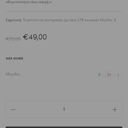
«Η φωτεινότητα είναι επιλογή.»
Σημείωση
: Το μοντέλο της φωτογραφίας έχει ύψος 1,78 και φοράει Μέγεθος: S
Original
Η
€
49,00
€
75,00
price
τρέχουσα
SIZE GUIDE
was:
τιμή
Μέγεθος
S
M
L
€75,00.
είναι:
€49,00.
Women’s
Lume