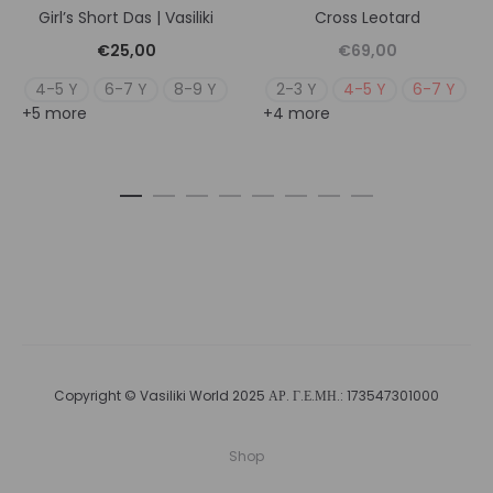
Girl’s Short Das | Vasiliki
Cross Leotard
€
25,00
€
69,00
4-5 Y
6-7 Y
8-9 Y
2-3 Y
4-5 Y
6-7 Y
+5 more
+4 more
Copyright © Vasiliki World 2025 ΑΡ. Γ.Ε.ΜΗ.: 173547301000
Shop