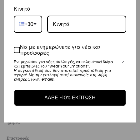
Κινητό
Ευρώπη
– Τα έξοδα αποστολής για όλο την Ευρώπη είναι στα
€25
.
+30
– Η συνεργαζόμενη εταιρεία ταχυμεταφορών,
DHL
, θα αναλάβει την
παράδοσή σας.
Να με ενημερώνετε για νέα και
– Οι χρόνοι παράδοσης κυμαίνονται συνήθως από 3-8 εργάσιμες
προσφορές
ημέρες.
Ενημερώσου για νέες συλλογές, αποκλειστικά δώρα
και εμπειρίες του “Wear Your Emotions”.
Η συγκατάθεσή σου δεν αποτελεί προϋπόθεση για
αγορά. Με την επιλογή αυτή συναινείς στη λήψη
Διεθνή
ενημερωτικών emails.
– Τα έξοδα αποστολής για όλο τον υπόλοιπο κόσμο είναι στα
€35
.
– Η συνεργαζόμενη εταιρεία ταχυμεταφορών,
DHL
, θα αναλάβει την
ΛΑΒΕ -10% ΕΚΠΤΩΣΗ
παράδοσή σας.
– Οι χρόνοι παράδοσης κυμαίνονται συνήθως από 3-10 εργάσιμες
ημέρες.
Επιστροφές