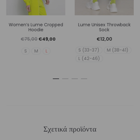
Women’s Lume Cropped
Lume Unisex Throwback
Hoodie
Sock
Original
Η
€
75,00
€
49,00
€
12,00
price
τρέχουσα
S (33-37)
M (38-41)
S
M
L
was:
τιμή
L (42-46)
€75,00.
είναι:
€49,00.
Σχετικά προϊόντα