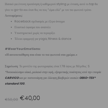
Ιδανικό για έντονη προπόνηση ή καθημερινό styling με ένταση, αυτό το top θα
γίνει το go-to σου όταν θες να πεις “είμαι εδώ” με τον πιο φωτεινό τρόπο.
Λεπτομέρειες:
Racerback σχεδιασμός με έξτρα άνοιγμα
Ελαστικό ύφασμα που αναπνέει
Υποστηρικτικό χωρίς να περιορίζει
Τέλεια εφαρμογή για yoga, fitness & dance
#WearYourEmotions:
«Η αυτοπεποίθηση σου είναι το πιο φωτεινό σου χρώμα.»
Σημείωση
: Το μοντέλο της φωτογραφίας είναι 1.78 ύψος με Μέγεθος: S
*Ανακυκλώσιμο υλικό, μαλακό στην υφή, εξαιρετικής ποιότητας από την εταιρία
CARVICO
και με πιστοποίηση για έλλειψη βλαβερών ουσιών
OEKO-TEX®
standard 100
.
Original
Η
€
40,00
€
50,00