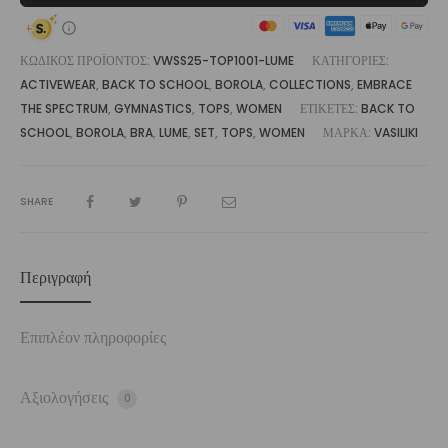
ΚΩΔΙΚΌΣ ΠΡΟΪΌΝΤΟΣ:
VWSS25-TOP1001-LUME
ΚΑΤΗΓΟΡΊΕΣ:
ACTIVEWEAR
,
BACK TO SCHOOL
,
BOROLA
,
COLLECTIONS
,
EMBRACE
THE SPECTRUM
,
GYMNASTICS
,
TOPS
,
WOMEN
ΕΤΙΚΈΤΕΣ:
BACK TO
SCHOOL
,
BOROLA
,
BRA
,
LUME
,
SET
,
TOPS
,
WOMEN
ΜΆΡΚΑ:
VASILIKI
SHARE
Περιγραφή
Επιπλέον πληροφορίες
Αξιολογήσεις
0