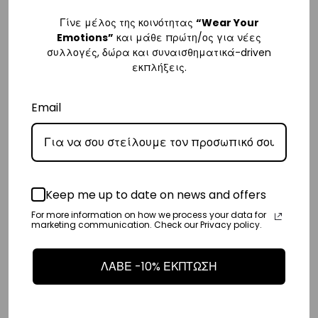
Ευρώπη
Γίνε μέλος της κοινότητας
“Wear Your
– Τα έξοδα αποστολής για όλο την Ευρώπη είναι στα
€25
.
Emotions”
και μάθε πρώτη/ος για νέες
– Η συνεργαζόμενη εταιρεία ταχυμεταφορών,
DHL
, θα αναλάβει την
συλλογές, δώρα και συναισθηματικά-driven
εκπλήξεις.
παράδοσή σας.
– Οι χρόνοι παράδοσης κυμαίνονται συνήθως από 3-8 εργάσιμες
Email
ημέρες.
Διεθνή
– Τα έξοδα αποστολής για όλο τον υπόλοιπο κόσμο είναι στα
€35
.
– Η συνεργαζόμενη εταιρεία ταχυμεταφορών,
DHL
, θα αναλάβει την
Keep me up to date on news and offers
παράδοσή σας.
For more information on how we process your data for
marketing communication. Check our Privacy policy.
– Οι χρόνοι παράδοσης κυμαίνονται συνήθως από 3-10 εργάσιμες
ημέρες.
ΛΑΒΕ -10% ΕΚΠΤΩΣΗ
Επιστροφές
Επιστροφές είναι δεκτές εντός 14 ημερών από την ημερομηνία αγοράς