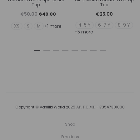
Top
Top
Original
Η
€
50,00
€
40,00
€
25,00
price
τρέχουσα
4-5 Y
6-7 Y
8-9 Y
XS
S
M
+1 more
+5 more
was:
τιμή
€50,00.
είναι:
€40,00.
Copyright © Vasiliki World 2025 ΑΡ. Γ.Ε.ΜΗ.: 173547301000
Shop
Emotions