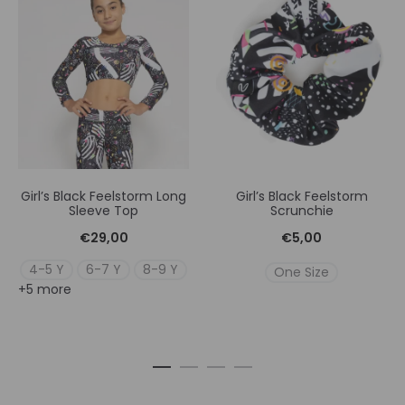
Girl’s Black Feelstorm Long
Girl’s Black Feelstorm
Sleeve Top
Scrunchie
€
29,00
€
5,00
4-5 Y
6-7 Y
8-9 Y
One Size
+5 more