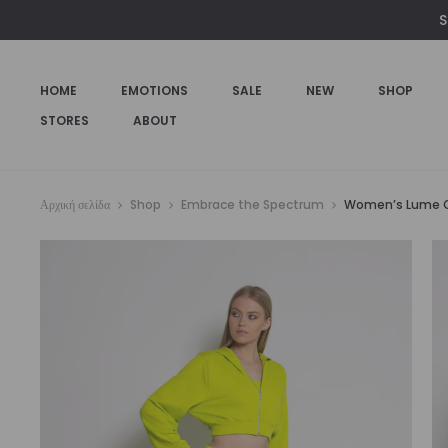
€79,00.
είναι:
S
€55,00.
HOME
EMOTIONS
SALE
NEW
SHOP
STORES
ABOUT
Αρχική σελίδα
Shop
Embrace the Spectrum
Women’s Lume C