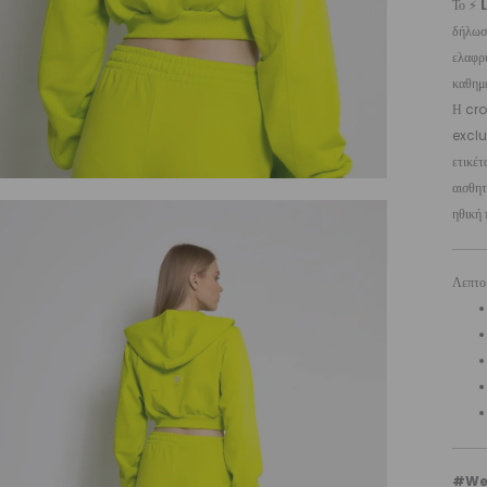
Το ⚡
δήλωση
ελαφρύ
καθημε
Η cro
exclu
ετικέτ
αισθητ
ηθική 
Λεπτομ
#We