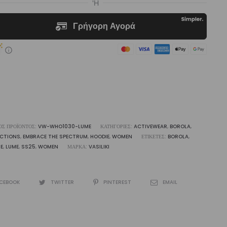
opped
€55,00.
die
ότητα
ΌΣ ΠΡΟΪΌΝΤΟΣ:
VW-WHO1030-LUME
ΚΑΤΗΓΟΡΊΕΣ:
ACTIVEWEAR
,
BOROLA
,
ECTIONS
,
EMBRACE THE SPECTRUM
,
HOODIE
,
WOMEN
ΕΤΙΚΈΤΕΣ:
BOROLA
,
E
,
LUME
,
SS25
,
WOMEN
ΜΆΡΚΑ:
VASILIKI
CEBOOK
TWITTER
PINTEREST
EMAIL