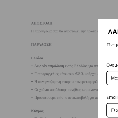
ΑΠΟΣΤΟΛΗ
ΛΑ
Η παραγγελία σας θα αποσταλεί την πρώτη εργάσιμη ημέ
ΠΑΡΑΔΟΣΗ
Γίνε 
Ελλάδα
Ονομ
–
Δωρεάν παράδοση
εντός Ελλάδας για παραγγελίες
άν
– Για παραγγελίες κάτω των €80, υπάρχει σταθερή χρ
– Η συνεργαζόμενη εταιρεία ταχυμεταφορών,
Courier
– Οι χρόνοι παράδοσης συνήθως κυμαίνονται από 1-3 ερ
Email
– Προσφέρουμε επίσης αντικαταβολή για παραγγελίες σ
Κύπρος