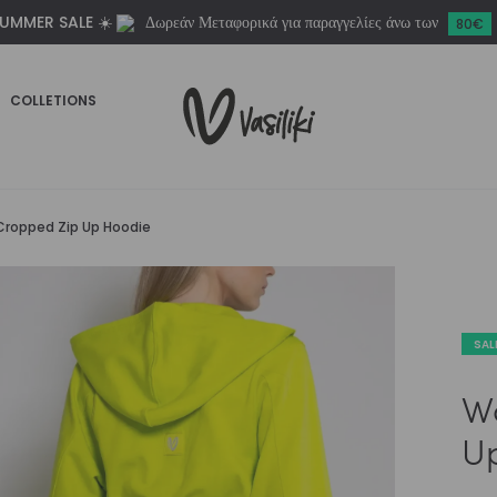
UMMER SALE ☀️
Δωρεάν Μεταφορικά για παραγγελίες άνω των
Hoodie
80€
ποσότητα
COLLETIONS
ropped Zip Up Hoodie
SAL
W
U