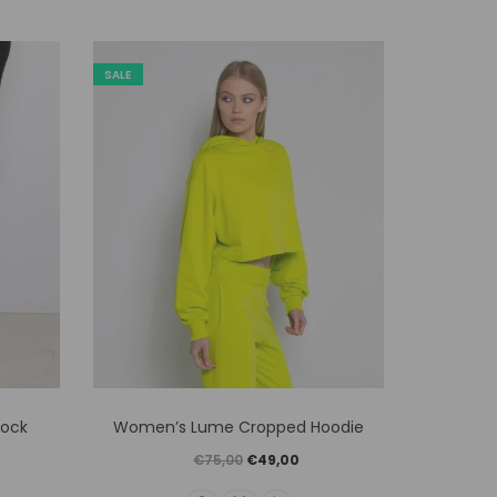
SALE
SALE
Αυτό
Sock
Women’s Lume Cropped Hoodie
Women’s 
το
Original
Η
€
75,00
€
49,00
προϊόν
price
τρέχουσα