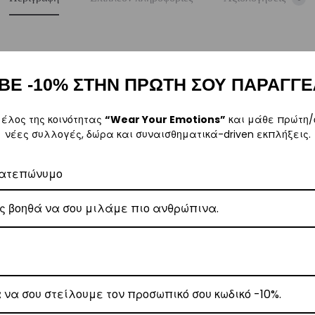
ΒΕ -10% ΣΤΗΝ ΠΡΩΤΗ ΣΟΥ ΠΑΡΑΓΓΕ
ρα μετά την αγορά σας. M: (+30)
6984526595
| Email:
sales@vasili
μέλος της κοινότητας
“Wear Your Emotions”
και μάθε πρώτη/
νέες συλλογές, δώρα και συναισθηματικά-driven εκπλήξεις.
ατεπώνυμο
ω των 80€
.
έωση εξόδων αποστολής στα
€3
.
 Center
, θα αναλάβει την παράδοσή σας.
γάσιμες ημέρες.
ε όλη την Ελλάδα με extra χρέωση
€2
.