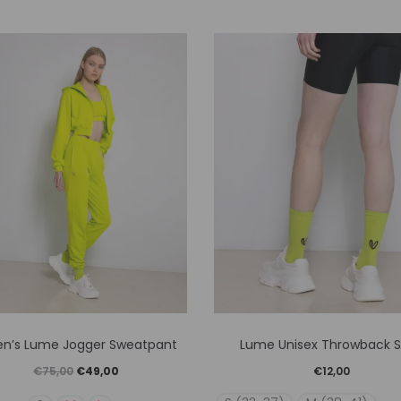
Αυτό
Αυτό
’s Lume Jogger Sweatpant
Lume Unisex Throwback 
το
το
Original
Η
€
75,00
€
49,00
€
12,00
προϊόν
προϊόν
price
τρέχουσα