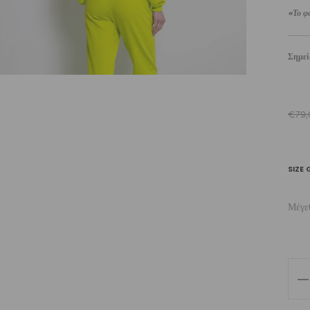
«Το φω
Σημε
€
79,
SIZE 
Μέγε
Wo
Lu