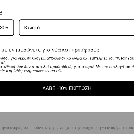
, θα αναλάβει την παράδοσή σας.
ό
γάσιμες ημέρες.
30
5
.
 με ενημερώνετε για νέα και προσφορές
ναλάβει την παράδοσή σας.
ώσου για νέες συλλογές, αποκλειστικά δώρα και εμπειρίες του “Wear You
γάσιμες ημέρες.
ns”.
ατάθεσή σου δεν αποτελεί προϋπόθεση για αγορά. Με την επιλογή αυτή
είς στη λήψη ενημερωτικών emails.
ι στα
€35
.
ΛΑΒΕ -10% ΕΚΠΤΩΣΗ
ναλάβει την παράδοσή σας.
ργάσιμες ημέρες.
μηνία αγοράς του προϊόντος χωρίς να έχετε την υποχρέωση να αναφέρετε τους