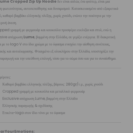
Lume Cropped Zip Up Hoodie
δεν είναι απλώς ένα φούτερ, είναι μια
 φωτεινότητας, αυτοπεποίθησης και δυναμισμού. Κατασκευασμένο από εξαιρετικά
, καθαρό βαμβάκι ελληνικής πλέξης, χωρίς χνούδι, ενώνει την ποιότητα με την
ρινή άνεση.
pped γραμμή με φερμουάρ και κουκούλα προσφέρει ευελιξία και στυλ, ενώ η
sive απόχρωση
Lume
, βαμμένη στην Ελλάδα, σε γεμίζει ενέργεια. Η διακριτική
α με το logo V στο ίδιο χρώμα με το ύφασμα ενισχύει την αίσθηση συνέπειας,
ικής και αυτοέκφρασης. Φτιαγμένο εξ ολοκλήρου στην Ελλάδα, υποστηρίζει την
παραγωγή και την υπεύθυνη επιλογή, τόσο για το σώμα όσο και για το συναίσθημα.
έρειες:
Καθαρό βαμβάκι ελληνικής πλέξης, βάρους: 280gr/τ.μ., χωρίς χνούδι
Cropped γραμμή με κουκούλα και μεταλλικό φερμουάρ
Exclusive απόχρωση Lume, βαμμένη στην Ελλάδα
Ελληνικής παραγωγής & σχεδίασης
Ετικέτα-logo στον ίδιο τόνο με το ύφασμα
arYourEmotions: