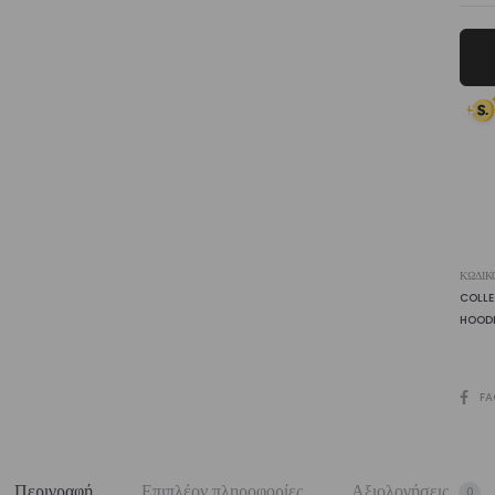
Cr
Zip
Up
Hoo
ποσ
ΚΩΔΙΚ
COLL
HOODI
SHARE
FA
Περιγραφή
Επιπλέον πληροφορίες
Αξιολογήσεις
0