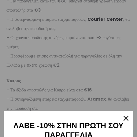
– Για παραγγελίες κάτω των €80, υπάρχει σταθερή χρέωση εξόδων
αποστολής στα
€3
.
– Η συνεργαζόμενη εταιρεία ταχυμεταφορών,
Courier Center
, θα
αναλάβει την παράδοσή σας.
– Οι χρόνοι παράδοσης συνήθως κυμαίνονται από 1-3 εργάσιμες
ημέρες.
– Προσφέρουμε επίσης αντικαταβολή για παραγγελίες σε όλη την
Ελλάδα με extra χρέωση €2.
Κύπρος
– Τα έξοδα αποστολής για Κύπρο είναι στα
€16
.
– Η συνεργαζόμενη εταιρεία ταχυμεταφορών,
Aramex
, θα αναλάβει
την παράδοσή σας.
– Οι χρόνοι παράδοσης κυμαίνονται συνήθως από 2-7 εργάσιμες
ΛΑΒΕ -10% ΣΤΗΝ ΠΡΩΤΗ ΣΟΥ
ημέρες.
ΠΑΡΑΓΓΕΛΙΑ