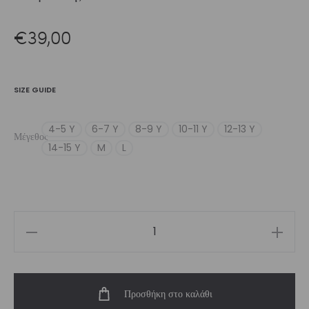
€
39,00
SIZE GUIDE
4-5 Y
6-7 Y
8-9 Y
10-11 Y
12-13 Y
Μέγεθος
14-15 Y
M
L
Girl's
Legging
Blue
Προσθήκη στο καλάθι
|