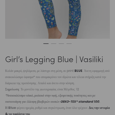
Girl’s Legging Blue | Vasiliki
Κολάν μακρύ, ψηλόμεσο, με λάστιχο στη μέση, σε print
BLUE
. Άνετη εφαρμογή από
ανακυκλώσιμο ύφασμα* που απομακρύνει τον ιδρώτα και τέλεια στήριξη κατά την
διάρκεια της προπόνησης. Απαλό και άνετο στην κίνηση.
Σημείωση
: Το μοντέλο της φωτογραφίας είναι Μέγεθος: 12
*Ανακυκλώσιμο υλικό, μαλακό στην υφή, εξαιρετικής ποιότητας και με
πιστοποίηση για έλλειψη βλαβερών ουσιών
OEKO-TEX® standard 100
.
Η Blue
φέρνει ηρεμία, ρυθμό και συγκέντρωση, όταν όλα τρέχουν.
Δες την ιστορία
& τα προϊόντα της