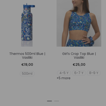
Thermos 500ml Blue |
Girl’s Crop Top Blue |
Vasiliki
Vasiliki
€
19,00
€
25,00
4-5 Y
6-7 Y
8-9 Y
500ml
+5 more