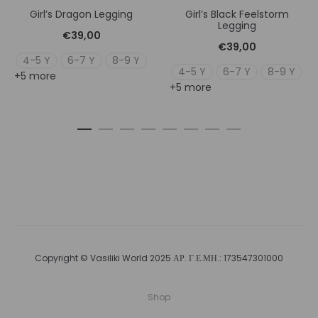
Girl’s Dragon Legging
Girl’s Black Feelstorm
Legging
€
39,00
€
39,00
4-5 Y
6-7 Y
8-9 Y
4-5 Y
6-7 Y
8-9 Y
+5 more
+5 more
Copyright © Vasiliki World 2025 ΑΡ. Γ.Ε.ΜΗ.: 173547301000
Shop