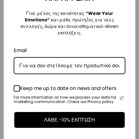
Ευρώπη
Γίνε μέλος της κοινότητας
“Wear Your
– Τα έξοδα αποστολής για όλο την Ευρώπη είναι στα
€25
.
Emotions”
και μάθε πρώτη/ος για νέες
– Η συνεργαζόμενη εταιρεία ταχυμεταφορών,
DHL
, θα αναλάβει την
συλλογές, δώρα και συναισθηματικά-driven
εκπλήξεις.
παράδοσή σας.
– Οι χρόνοι παράδοσης κυμαίνονται συνήθως από 3-8 εργάσιμες
Email
ημέρες.
Διεθνή
– Τα έξοδα αποστολής για όλο τον υπόλοιπο κόσμο είναι στα
€35
.
– Η συνεργαζόμενη εταιρεία ταχυμεταφορών,
DHL
, θα αναλάβει την
Keep me up to date on news and offers
παράδοσή σας.
For more information on how we process your data for
marketing communication. Check our Privacy policy.
– Οι χρόνοι παράδοσης κυμαίνονται συνήθως από 3-10 εργάσιμες
ημέρες.
ΛΑΒΕ -10% ΕΚΠΤΩΣΗ
Επιστροφές