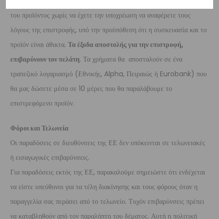
Επιστροφές είναι δεκτές εντός 14 ημερών από την ημερομηνία αγοράς
του προϊόντος χωρίς να έχετε την υποχρέωση να αναφέρετε τους
λόγους της επιστροφής, υπό την προϋπόθεση ότι η συσκευασία και το
προϊόν είναι άθικτα.
Τα έξοδα αποστολής για την επιστροφή,
επιβαρύνουν τον πελάτη
. Τα χρήματα θα αποσταλούν σε ένα
τραπεζικό λογαριασμό (Εθνικής, Alpha, Πειραιώς ή Eurobank) που
θα μας δώσετε μέσα σε 10 μέρες που θα παραλάβουμε το
επιστρεφόμενο προϊόν.
Φόροι και Τελωνεία
Οι παραδόσεις σε διευθύνσεις της ΕΕ δεν υπόκεινται σε τελωνειακές
ή εισαγωγικές επιβαρύνσεις.
Για παραδόσεις εκτός της ΕΕ, παρακαλούμε σημειώστε ότι ενδέχεται
να είστε υπεύθυνοι για τα τέλη διακίνησης και τους φόρους όταν η
παραγγελία σας περάσει από το τελωνείο. Τυχόν επιβαρύνσεις πρέπει
να καταβληθούν από τον παραλήπτη του δέματος. Αυτή η πολιτική