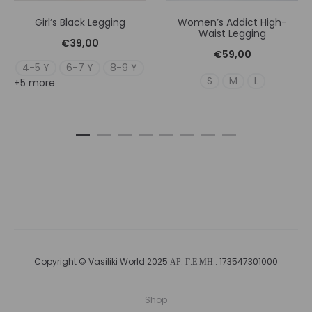
Girl’s Black Legging
Women’s Addict High-
Waist Legging
€
39,00
€
59,00
4-5 Y
6-7 Y
8-9 Y
S
M
L
+5 more
Copyright © Vasiliki World 2025 ΑΡ. Γ.Ε.ΜΗ.: 173547301000
Shop