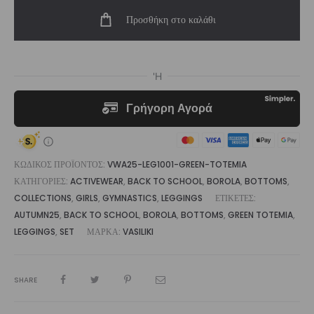
Totemia
Προσθήκη στο καλάθι
Legging
ποσότητα
ΚΩΔΙΚΌΣ ΠΡΟΪΌΝΤΟΣ:
VWA25-LEG1001-GREEN-TOTEMIA
ΚΑΤΗΓΟΡΊΕΣ:
ACTIVEWEAR
,
BACK TO SCHOOL
,
BOROLA
,
BOTTOMS
,
COLLECTIONS
,
GIRLS
,
GYMNASTICS
,
LEGGINGS
ΕΤΙΚΈΤΕΣ:
AUTUMN25
,
BACK TO SCHOOL
,
BOROLA
,
BOTTOMS
,
GREEN TOTEMIA
,
LEGGINGS
,
SET
ΜΆΡΚΑ:
VASILIKI
SHARE