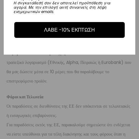
Η συγκατάθεσή σου δεν αποτελεί προϋπόθεση για
Επιστροφές
αγορά. Με την επιλογή αυτή συναινείς στη λήψη
ενημερωτικών emails.
Επιστροφές είναι δεκτές εντός 14 ημερών από την ημερομηνία αγοράς
του προϊόντος χωρίς να έχετε την υποχρέωση να αναφέρετε τους
ΛΑΒΕ -10% ΕΚΠΤΩΣΗ
λόγους της επιστροφής, υπό την προϋπόθεση ότι η συσκευασία και το
προϊόν είναι άθικτα.
Τα έξοδα αποστολής για την επιστροφή,
επιβαρύνουν τον πελάτη
. Τα χρήματα θα αποσταλούν σε ένα
τραπεζικό λογαριασμό (Εθνικής, Alpha, Πειραιώς ή Eurobank) που
θα μας δώσετε μέσα σε 10 μέρες που θα παραλάβουμε το
επιστρεφόμενο προϊόν.
Φόροι και Τελωνεία
Οι παραδόσεις σε διευθύνσεις της ΕΕ δεν υπόκεινται σε τελωνειακές
ή εισαγωγικές επιβαρύνσεις.
Για παραδόσεις εκτός της ΕΕ, παρακαλούμε σημειώστε ότι ενδέχεται
να είστε υπεύθυνοι για τα τέλη διακίνησης και τους φόρους όταν η