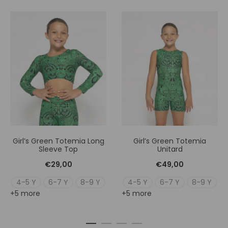
Girl’s Green Totemia Long
Girl’s Green Totemia
Sleeve Top
Unitard
€
29,00
€
49,00
4-5 Y
6-7 Y
8-9 Y
4-5 Y
6-7 Y
8-9 Y
+5 more
+5 more