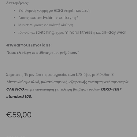
Λεπτομέρειες:
Υψηλόμεση γραμμή για extra στήριξη και άνεση
Λύσεις second-skin με buttery υφή
Minimal ραφές για καθαρή αίσθηση
Ιδανικό για stretching, χορό, mindful fitness ή και all-day wear
#WearYourEmotions:
“Είσαι ελεύθερη να ανθίσεις με τον ρυθμό σου.”
Σημείωση
: Το μοντέλο της φωτογραφίας είναι 1.78 ύψος με Μέγεθος: S
*Ανακυκλώσιμο υλικό, μαλακό στην υφή, εξαιρετικής ποιότητας από την εταιρία
CARVICO
και με πιστοποίηση για έλλειψη βλαβερών ουσιών
OEKO-TEX®
standard 100
.
€
59,00