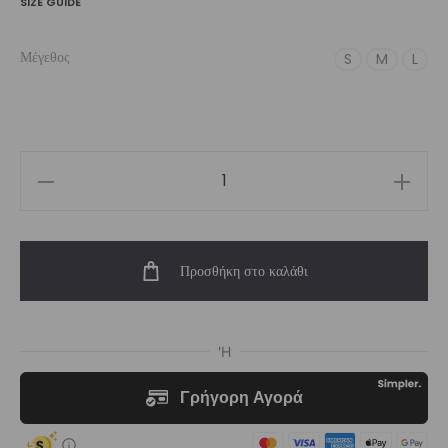
SIZE GUIDE
Μέγεθος
S
M
L
Women’s
Ardesia
High-
Προσθήκη στο καλάθι
Waist
Legging
ποσότητα