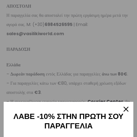
ΑΠΟΣΤΟΛΗ
Η παραγγελία σας θα αποσταλεί την πρώτη εργάσιμη ημέρα μετά την
αγορά σας. M: (+30)
6984526595
| Email:
sales@vasilikiworld.com
ΠΑΡΑΔΟΣΗ
Ελλάδα
–
Δωρεάν παράδοση
εντός Ελλάδας για παραγγελίες
άνω των 80€
.
– Για παραγγελίες κάτω των €80, υπάρχει σταθερή χρέωση εξόδων
αποστολής στα
€3
.
– Η συνεργαζόμενη εταιρεία ταχυμεταφορών,
Courier Center
, θα
αναλάβει την παράδοσή σας.
ΛΑΒΕ -10% ΣΤΗΝ ΠΡΩΤΗ ΣΟΥ
– Οι χρόνοι παράδοσης συνήθως κυμαίνονται από 1-3 εργάσιμες
ΠΑΡΑΓΓΕΛΙΑ
ημέρες.