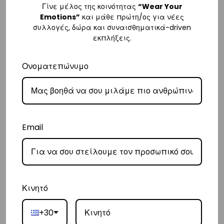
– Προσφέρουμε επίσης αντικαταβολή για παραγγελίες σε όλη την
Γίνε μέλος της κοινότητας
“Wear Your
Emotions”
και μάθε πρώτη/ος για νέες
Ελλάδα με extra χρέωση €2.
συλλογές, δώρα και συναισθηματικά-driven
εκπλήξεις.
Κύπρος
– Τα έξοδα αποστολής για Κύπρο είναι στα
€16
.
Ονοματεπώνυμο
– Η συνεργαζόμενη εταιρεία ταχυμεταφορών,
Aramex
, θα αναλάβει
την παράδοσή σας.
– Οι χρόνοι παράδοσης κυμαίνονται συνήθως από 2-7 εργάσιμες
ημέρες.
Email
Ευρώπη
– Τα έξοδα αποστολής για όλο την Ευρώπη είναι στα
€25
.
– Η συνεργαζόμενη εταιρεία ταχυμεταφορών,
DHL
, θα αναλάβει την
Κινητό
παράδοσή σας.
– Οι χρόνοι παράδοσης κυμαίνονται συνήθως από 3-8 εργάσιμες
+30
ημέρες.