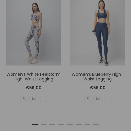
Women’s White Feelstorm
Women’s Blueberry High-
High-Waist Legging
Waist Legging
€
59,00
€
59,00
S
M
L
S
M
L