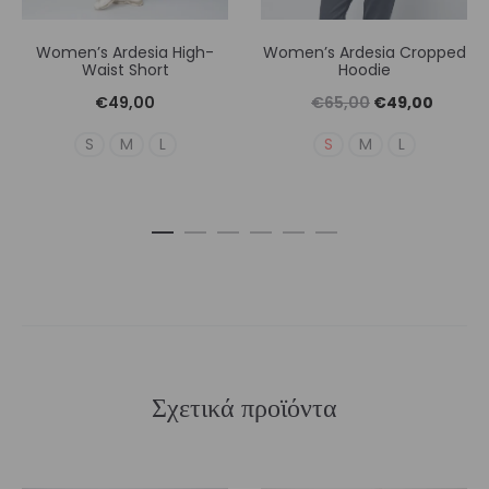
Women’s Ardesia High-
Women’s Ardesia Cropped
Waist Short
Hoodie
Original
Η
€
49,00
€
65,00
€
49,00
price
τρέχουσ
S
M
L
S
M
L
was:
τιμή
€65,00.
είναι:
€49,00
Σχετικά προϊόντα