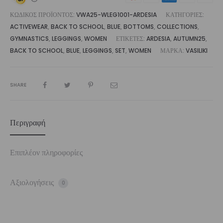
ΚΩΔΙΚΌΣ ΠΡΟΪΌΝΤΟΣ:
VWA25-WLEG1001-ARDESIA
ΚΑΤΗΓΟΡΊΕΣ:
ACTIVEWEAR
,
BACK TO SCHOOL
,
BLUE
,
BOTTOMS
,
COLLECTIONS
,
GYMNASTICS
,
LEGGINGS
,
WOMEN
ΕΤΙΚΈΤΕΣ:
ARDESIA
,
AUTUMN25
,
BACK TO SCHOOL
,
BLUE
,
LEGGINGS
,
SET
,
WOMEN
ΜΆΡΚΑ:
VASILIKI
SHARE
Περιγραφή
Επιπλέον πληροφορίες
Αξιολογήσεις
0