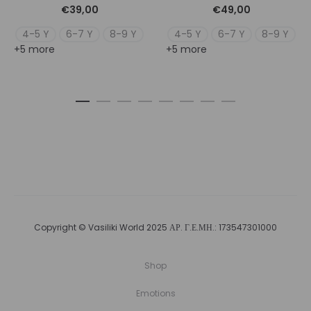
€
39,00
€
49,00
4-5 Y
6-7 Y
8-9 Y
4-5 Y
6-7 Y
8-9 Y
+5 more
+5 more
Copyright © Vasiliki World 2025 ΑΡ. Γ.Ε.ΜΗ.: 173547301000
Shop
Emotions