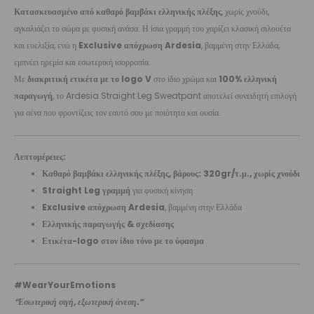
Κατασκευασμένο από καθαρό βαμβάκι ελληνικής πλέξης
, χωρίς χνούδι,
αγκαλιάζει το σώμα με φυσική ανάσα. Η ίσια γραμμή του χαρίζει κλασική σιλουέτα
και ευελιξία, ενώ η
Exclusive απόχρωση Ardesia
, βαμμένη στην Ελλάδα,
εμπνέει ηρεμία και εσωτερική ισορροπία.
Με
διακριτική ετικέτα με το logo V
στο ίδιο χρώμα και
100% ελληνική
παραγωγή
, το Ardesia Straight Leg Sweatpant αποτελεί συνειδητή επιλογή
για σένα που φροντίζεις τον εαυτό σου με ποιότητα και ουσία.
Λεπτομέρειες:
Καθαρό βαμβάκι ελληνικής πλέξης, βάρους: 320gr/τ.μ., χωρίς χνούδι
Straight Leg γραμμή
για φυσική κίνηση
Exclusive απόχρωση Ardesia
, βαμμένη στην Ελλάδα
Ελληνικής παραγωγής & σχεδίασης
Ετικέτα-logo στον ίδιο τόνο με το ύφασμα
#WearYourEmotions
“Εσωτερική σιγή, εξωτερική άνεση.”