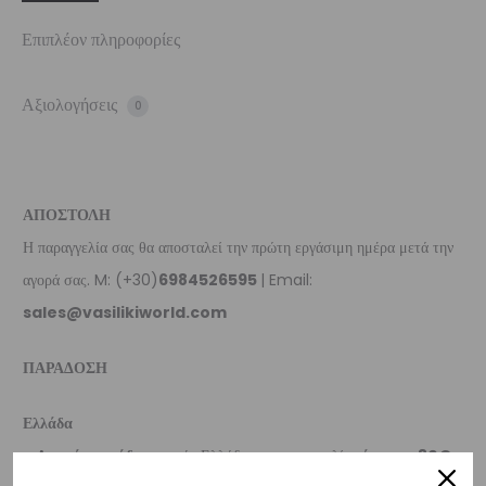
Επιπλέον πληροφορίες
Αξιολογήσεις
0
ΑΠΟΣΤΟΛΗ
Η παραγγελία σας θα αποσταλεί την πρώτη εργάσιμη ημέρα μετά την
αγορά σας. M: (+30)
6984526595
| Email:
sales@vasilikiworld.com
ΠΑΡΑΔΟΣΗ
Ελλάδα
–
Δωρεάν παράδοση
εντός Ελλάδας για παραγγελίες
άνω των 80€
.