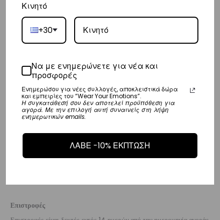
Κινητό
Ευρώπη
– Τα έξοδα αποστολής για όλο την Ευρώπη είναι στα
€25
.
+30
– Η συνεργαζόμενη εταιρεία ταχυμεταφορών,
DHL
, θα αναλάβει την
παράδοσή σας.
Να με ενημερώνετε για νέα και
– Οι χρόνοι παράδοσης κυμαίνονται συνήθως από 3-8 εργάσιμες
προσφορές
ημέρες.
Ενημερώσου για νέες συλλογές, αποκλειστικά δώρα
και εμπειρίες του “Wear Your Emotions”.
Η συγκατάθεσή σου δεν αποτελεί προϋπόθεση για
Διεθνή
αγορά. Με την επιλογή αυτή συναινείς στη λήψη
ενημερωτικών emails.
– Τα έξοδα αποστολής για όλο τον υπόλοιπο κόσμο είναι στα
€35
.
– Η συνεργαζόμενη εταιρεία ταχυμεταφορών,
DHL
, θα αναλάβει την
ΛΑΒΕ -10% ΕΚΠΤΩΣΗ
παράδοσή σας.
– Οι χρόνοι παράδοσης κυμαίνονται συνήθως από 3-10 εργάσιμες
ημέρες.
Επιστροφές