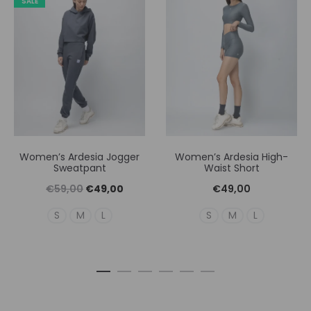
SALE
Women’s Ardesia Jogger
Women’s Ardesia High-
Sweatpant
Waist Short
Original
Η
€
59,00
€
49,00
€
49,00
price
τρέχουσα
S
M
L
S
M
L
was:
τιμή
€59,00.
είναι:
€49,00.