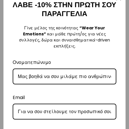
– Για παραγγελίες κάτω των €80, υπάρχει σταθερή χρέωση εξόδων
ΛΑΒΕ -10% ΣΤΗΝ ΠΡΩΤΗ ΣΟΥ
αποστολής στα
€3
.
ΠΑΡΑΓΓΕΛΙΑ
– Η συνεργαζόμενη εταιρεία ταχυμεταφορών,
Courier Center
, θα
αναλάβει την παράδοσή σας.
Γίνε μέλος της κοινότητας
“Wear Your
Emotions”
και μάθε πρώτη/ος για νέες
– Οι χρόνοι παράδοσης συνήθως κυμαίνονται από 1-3 εργάσιμες
συλλογές, δώρα και συναισθηματικά-driven
ημέρες.
εκπλήξεις.
– Προσφέρουμε επίσης αντικαταβολή για παραγγελίες σε όλη την
Ελλάδα με extra χρέωση
€2
.
Ονοματεπώνυμο
Κύπρος
– Τα έξοδα αποστολής για Κύπρο είναι στα
€16
.
– Η συνεργαζόμενη εταιρεία ταχυμεταφορών,
Aramex
, θα αναλάβει
Email
την παράδοσή σας.
– Οι χρόνοι παράδοσης κυμαίνονται συνήθως από 2-7 εργάσιμες
ημέρες.