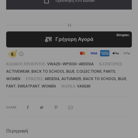
Προσθήκη στο καλάθι
Leg
Sweatpant
ποσότητα
ΚΩΔΙΚΌΣ ΠΡΟΪΌΝΤΟΣ:
VWA25-WP1030-ARDESIA
ΚΑΤΗΓΟΡΊΕΣ:
ACTIVEWEAR
,
BACK TO SCHOOL
,
BLUE
,
COLLECTIONS
,
PANTS
,
WOMEN
ΕΤΙΚΈΤΕΣ:
ARDESIA
,
AUTUMN25
,
BACK TO SCHOOL
,
BLUE
,
PANT
,
SWEATPANT
,
WOMEN
ΜΆΡΚΑ:
VASILIKI
SHARE
Περιγραφή