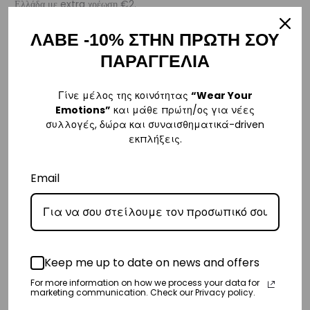
Ελλάδα με extra χρέωση €2.
ΛΑΒΕ -10% ΣΤΗΝ ΠΡΩΤΗ ΣΟΥ
Κύπρος
ΠΑΡΑΓΓΕΛΙΑ
– Τα έξοδα αποστολής για Κύπρο είναι στα
€16
.
– Η συνεργαζόμενη εταιρεία ταχυμεταφορών,
Aramex
, θα αναλάβει
Γίνε μέλος της κοινότητας
“Wear Your
την παράδοσή σας.
Emotions”
και μάθε πρώτη/ος για νέες
– Οι χρόνοι παράδοσης κυμαίνονται συνήθως από 2-7 εργάσιμες
συλλογές, δώρα και συναισθηματικά-driven
εκπλήξεις.
ημέρες.
Email
Ευρώπη
– Τα έξοδα αποστολής για όλο την Ευρώπη είναι στα
€25
.
– Η συνεργαζόμενη εταιρεία ταχυμεταφορών,
DHL
, θα αναλάβει την
παράδοσή σας.
– Οι χρόνοι παράδοσης κυμαίνονται συνήθως από 3-8 εργάσιμες
Keep me up to date on news and offers
ημέρες.
For more information on how we process your data for
marketing communication. Check our Privacy policy.