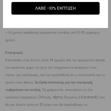
Διεθνή
ΛΑΒΕ -10% ΕΚΠΤΩΣΗ
– Τα έξοδα αποστολής για όλο τον υπόλοιπο κόσμο είναι στα
€35
.
– Η συνεργαζόμενη εταιρεία ταχυμεταφορών,
DHL
, θα αναλάβει την
παράδοσή σας.
– Οι χρόνοι παράδοσης κυμαίνονται συνήθως από 3-10 εργάσιμες
ημέρες.
Επιστροφές
Επιστροφές είναι δεκτές εντός 14 ημερών από την ημερομηνία αγοράς
του προϊόντος χωρίς να έχετε την υποχρέωση να αναφέρετε τους
λόγους της επιστροφής, υπό την προϋπόθεση ότι η συσκευασία και το
προϊόν είναι άθικτα.
Τα έξοδα αποστολής για την επιστροφή,
επιβαρύνουν τον πελάτη
. Τα χρήματα θα αποσταλούν σε ένα
τραπεζικό λογαριασμό (Εθνικής, Alpha, Πειραιώς ή Eurobank) που
θα μας δώσετε μέσα σε 10 μέρες που θα παραλάβουμε το