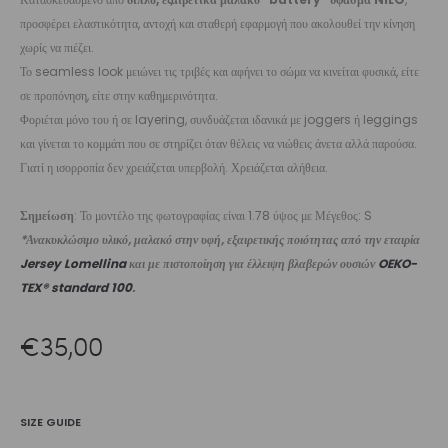
προσφέρει ελαστικότητα, αντοχή και σταθερή εφαρμογή που ακολουθεί την κίνηση
χωρίς να πιέζει.
Το seamless look μειώνει τις τριβές και αφήνει το σώμα να κινείται φυσικά, είτε
σε προπόνηση, είτε στην καθημερινότητα.
Φοριέται μόνο του ή σε layering, συνδυάζεται ιδανικά με joggers ή leggings
και γίνεται το κομμάτι που σε στηρίζει όταν θέλεις να νιώθεις άνετα αλλά παρούσα.
Γιατί η ισορροπία δεν χρειάζεται υπερβολή. Χρειάζεται αλήθεια.
Σημείωση
: Το μοντέλο της φωτογραφίας είναι 1.78 ύψος με Μέγεθος: S
*Ανακυκλώσιμο υλικό, μαλακό στην υφή, εξαιρετικής ποιότητας από την εταιρία
Jersey Lomellina
και με πιστοποίηση για έλλειψη βλαβερών ουσιών
OEKO-
TEX® standard 100
.
€
35,00
SIZE GUIDE