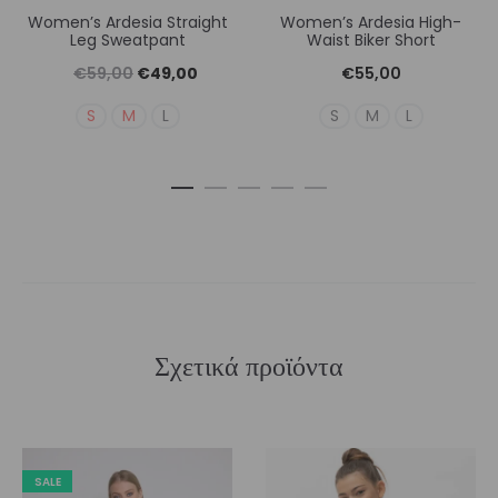
Women’s Ardesia Straight
Women’s Ardesia High-
Leg Sweatpant
Waist Biker Short
Original
Η
€
59,00
€
49,00
€
55,00
price
τρέχουσα
S
M
L
S
M
L
was:
τιμή
€59,00.
είναι:
€49,00.
Σχετικά προϊόντα
SALE