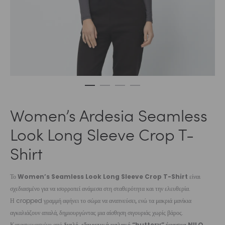
Women’s Ardesia Seamless
Look Long Sleeve Crop T-
Shirt
Το
Women’s Seamless Look Long Sleeve Crop T-Shirt
είναι
σχεδιασμένο για να ισορροπεί ανάμεσα στη σταθερότητα και την ελευθερία.
Η cropped γραμμή αφήνει το σώμα να αναπνεύσει, ενώ τα μακριά μανίκια
αγκαλιάζουν απαλά, δημιουργώντας μια αίσθηση σιγουριάς χωρίς βάρος.
Κατασκευασμένο από
διπλό, εξαιρετικά μαλακό “buttery” ύφασμα NILO
,