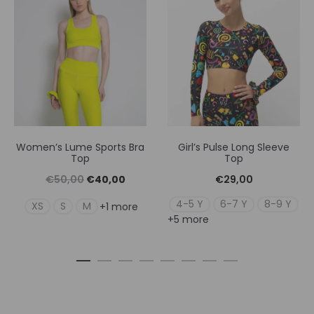
Women’s Lume Sports Bra
Girl’s Pulse Long Sleeve
Top
Top
Original
Η
€
50,00
€
40,00
€
29,00
price
τρέχουσα
4-5 Y
6-7 Y
8-9 Y
XS
S
M
+1 more
+5 more
was:
τιμή
€50,00.
είναι:
€40,00.