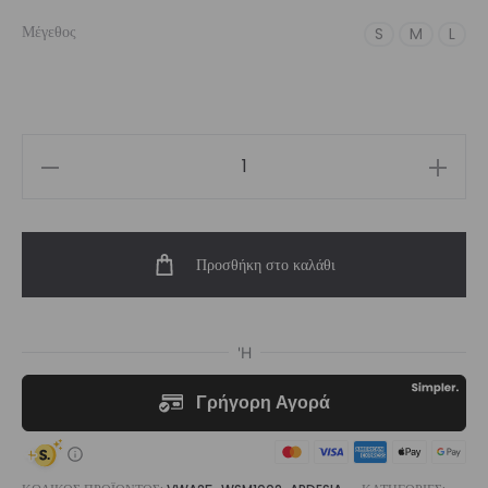
Μέγεθος
S
M
L
Women’s
Ardesia
Seamless
Προσθήκη στο καλάθι
Look
Long
Sleeve
Crop
T-
Shirt
ποσότητα