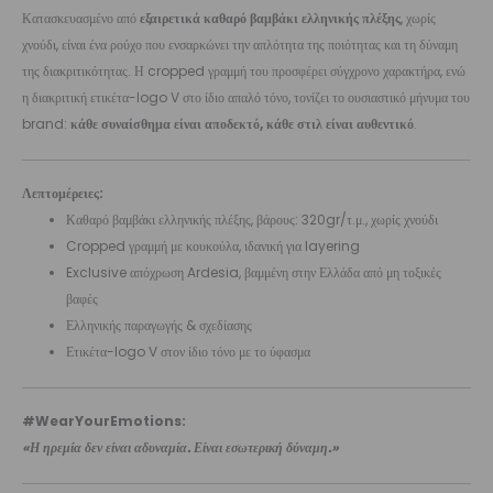
Κατασκευασμένο από
εξαιρετικά καθαρό βαμβάκι ελληνικής πλέξης
, χωρίς
χνούδι, είναι ένα ρούχο που ενσαρκώνει την απλότητα της ποιότητας και τη δύναμη
της διακριτικότητας. Η cropped γραμμή του προσφέρει σύγχρονο χαρακτήρα, ενώ
η διακριτική ετικέτα-logo V στο ίδιο απαλό τόνο, τονίζει το ουσιαστικό μήνυμα του
brand:
κάθε συναίσθημα είναι αποδεκτό, κάθε στιλ είναι αυθεντικό
.
Λεπτομέρειες:
Καθαρό βαμβάκι ελληνικής πλέξης, βάρους: 320gr/τ.μ., χωρίς χνούδι
Cropped γραμμή με κουκούλα, ιδανική για layering
Exclusive απόχρωση Ardesia, βαμμένη στην Ελλάδα από μη τοξικές
βαφές
Ελληνικής παραγωγής & σχεδίασης
Ετικέτα-logo V στον ίδιο τόνο με το ύφασμα
#WearYourEmotions:
«Η ηρεμία δεν είναι αδυναμία. Είναι εσωτερική δύναμη.»