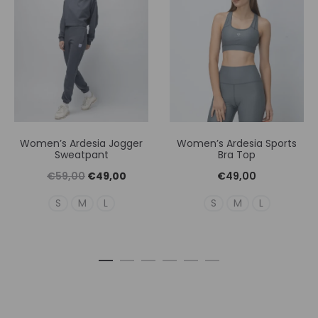
Women’s Ardesia Jogger
Women’s Ardesia Sports
Sweatpant
Bra Top
Original
Η
€
59,00
€
49,00
€
49,00
price
τρέχουσα
S
M
L
S
M
L
was:
τιμή
€59,00.
είναι:
€49,00.