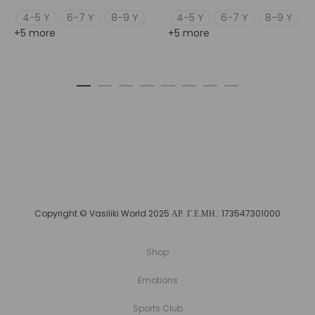
4-5 Y
6-7 Y
8-9 Y
4-5 Y
6-7 Y
8-9 Y
+5 more
+5 more
Copyright © Vasiliki World 2025 ΑΡ. Γ.Ε.ΜΗ.: 173547301000
Shop
Emotions
Sports Club