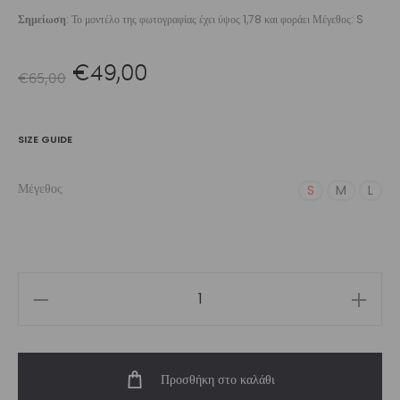
Σημείωση
: Το μοντέλο της φωτογραφίας έχει ύψος 1,78 και φοράει Μέγεθος: S
Original
Η
€
49,00
€
65,00
price
τρέχουσα
SIZE GUIDE
was:
τιμή
Μέγεθος
S
M
L
€65,00.
είναι:
€49,00.
Women’s
Ardesia
Cropped
Προσθήκη στο καλάθι
Hoodie