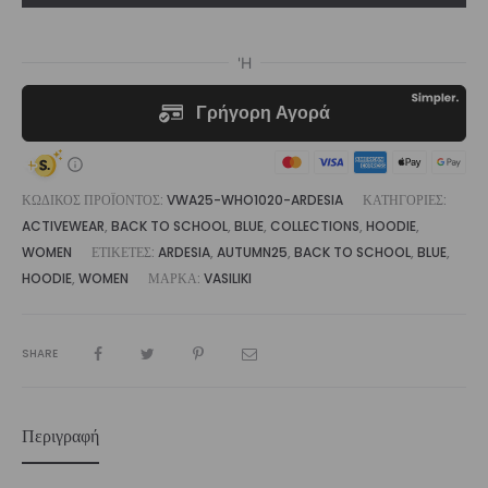
ποσότητα
ΚΩΔΙΚΌΣ ΠΡΟΪΌΝΤΟΣ:
VWA25-WHO1020-ARDESIA
ΚΑΤΗΓΟΡΊΕΣ:
ACTIVEWEAR
,
BACK TO SCHOOL
,
BLUE
,
COLLECTIONS
,
HOODIE
,
WOMEN
ΕΤΙΚΈΤΕΣ:
ARDESIA
,
AUTUMN25
,
BACK TO SCHOOL
,
BLUE
,
HOODIE
,
WOMEN
ΜΆΡΚΑ:
VASILIKI
SHARE
Περιγραφή