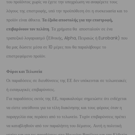
του προϊόντος χωρίς να έχετε την υποχρέωση να αναφέρετε τους
λόγους της επιστροφής, υπό την προϋπόθεση ότι η συσκευασία και το
προϊόν είναι άθικτα.
Τα έξοδα αποστολής για την επιστροφή,
επιβαρύνουν τον πελάτη
. Τα χρήματα θα αποσταλούν σε ένα
τραπεζικό λογαριασμό (Εθνικής, Alpha, Πειραιώς ή Eurobank) που
θα μας δώσετε μέσα σε 10 μέρες που θα παραλάβουμε το
επιστρεφόμενο προϊόν.
Φόροι και Τελωνεία
Οι παραδόσεις σε διευθύνσεις της ΕΕ δεν υπόκεινται σε τελωνειακές
ή εισαγωγικές επιβαρύνσεις.
Για παραδόσεις εκτός της ΕΕ, παρακαλούμε σημειώστε ότι ενδέχεται
να είστε υπεύθυνοι για τα τέλη διακίνησης και τους φόρους όταν η
παραγγελία σας περάσει από το τελωνείο. Τυχόν επιβαρύνσεις πρέπει
να καταβληθούν από τον παραλήπτη του δέματος. Αυτή η πολιτική
ισχύει και για τις παραδόσεις στο Ηνωμένο Βασίλειο και την Ελβετία.