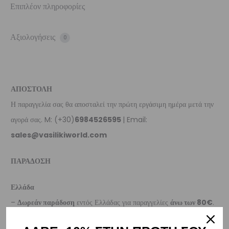
Επιπλέον πληροφορίες
Αξιολογήσεις
0
ΑΠΟΣΤΟΛΗ
Η παραγγελία σας θα αποσταλεί την πρώτη εργάσιμη ημέρα μετά την
αγορά σας. M: (+30)
6984526595
| Email:
sales@vasilikiworld.com
ΠΑΡΑΔΟΣΗ
Ελλάδα
–
Δωρεάν παράδοση
εντός Ελλάδας για παραγγελίες
άνω των 80€
.
– Για παραγγελίες κάτω των €80, υπάρχει σταθερή χρέωση εξόδων