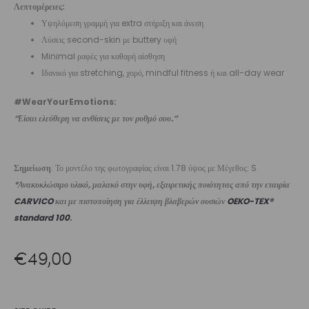
Λεπτομέρειες:
Υψηλόμεση γραμμή για extra στήριξη και άνεση
Λύσεις second-skin με buttery υφή
Minimal ραφές για καθαρή αίσθηση
Ιδανικό για stretching, χορό, mindful fitness ή και all-day wear
#WearYourEmotions:
“Είσαι ελεύθερη να ανθίσεις με τον ρυθμό σου.”
Σημείωση
: Το μοντέλο της φωτογραφίας είναι 1.78 ύψος με Μέγεθος: S
*Ανακυκλώσιμο υλικό, μαλακό στην υφή, εξαιρετικής ποιότητας από την εταιρία
CARVICO
και με πιστοποίηση για έλλειψη βλαβερών ουσιών
OEKO-TEX®
standard 100
.
€
49,00