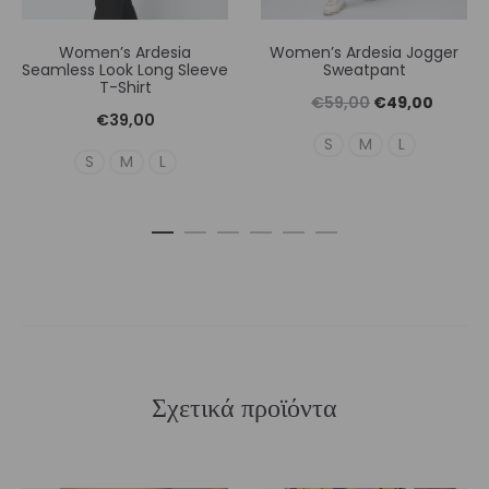
Women’s Ardesia
Women’s Ardesia Jogger
Seamless Look Long Sleeve
Sweatpant
T-Shirt
Original
Η
€
59,00
€
49,00
€
39,00
price
τρέχουσ
S
M
L
S
M
L
was:
τιμή
€59,00.
είναι:
€49,00
Σχετικά προϊόντα