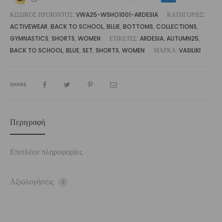
ΚΩΔΙΚΌΣ ΠΡΟΪΌΝΤΟΣ:
VWA25-WSHO1001-ARDESIA
ΚΑΤΗΓΟΡΊΕΣ:
ACTIVEWEAR
,
BACK TO SCHOOL
,
BLUE
,
BOTTOMS
,
COLLECTIONS
,
GYMNASTICS
,
SHORTS
,
WOMEN
ΕΤΙΚΈΤΕΣ:
ARDESIA
,
AUTUMN25
,
BACK TO SCHOOL
,
BLUE
,
SET
,
SHORTS
,
WOMEN
ΜΆΡΚΑ:
VASILIKI
SHARE
Περιγραφή
Επιπλέον πληροφορίες
Αξιολογήσεις
0