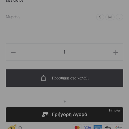
SIZE GUIDE
Μέγεθος
S
M
L
Women’s
Ardesia
High-
Προσθήκη στο καλάθι
Waist
Short
ποσότητα