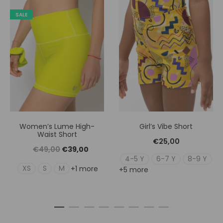
SALE
Women’s Lume High-
Girl’s Vibe Short
Waist Short
€
25,00
Original
Η
€
49,00
€
39,00
4-5 Y
6-7 Y
8-9 Y
price
τρέχουσα
XS
S
M
+1 more
+5 more
was:
τιμή
€49,00.
είναι:
€39,00.