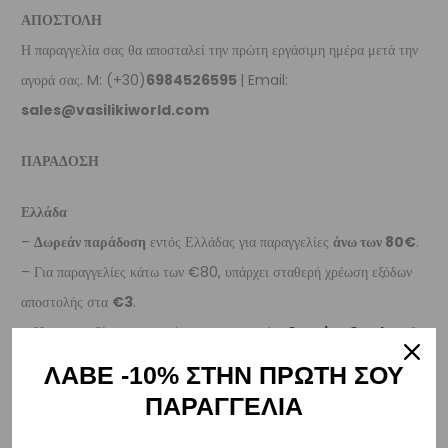
ΑΠΟΣΤΟΛΗ
Η παραγγελία σας θα αποσταλεί την πρώτη εργάσιμη ημέρα μετά την
αγορά σας. M: (+30)
6984526595
| Email:
sales@vasilikiworld.com
ΠΑΡΑΔΟΣΗ
Ελλάδα
–
Δωρεάν παράδοση
εντός Ελλάδας για παραγγελίες
άνω των 80€
.
– Για παραγγελίες κάτω των €80, υπάρχει σταθερή χρέωση εξόδων
αποστολής στα
€3
.
– Η συνεργαζόμενη εταιρεία ταχυμεταφορών,
Courier Center
, θα
αναλάβει την παράδοσή σας.
ΛΑΒΕ -10% ΣΤΗΝ ΠΡΩΤΗ ΣΟΥ
– Οι χρόνοι παράδοσης συνήθως κυμαίνονται από 1-3 εργάσιμες
ΠΑΡΑΓΓΕΛΙΑ
ημέρες.