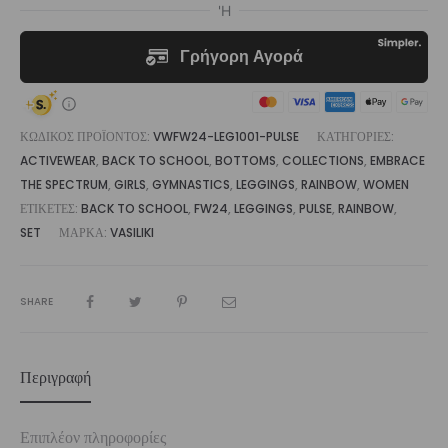
ΚΩΔΙΚΌΣ ΠΡΟΪΌΝΤΟΣ:
VWFW24-LEG1001-PULSE
ΚΑΤΗΓΟΡΊΕΣ:
ACTIVEWEAR
,
BACK TO SCHOOL
,
BOTTOMS
,
COLLECTIONS
,
EMBRACE
THE SPECTRUM
,
GIRLS
,
GYMNASTICS
,
LEGGINGS
,
RAINBOW
,
WOMEN
ΕΤΙΚΈΤΕΣ:
BACK TO SCHOOL
,
FW24
,
LEGGINGS
,
PULSE
,
RAINBOW
,
SET
ΜΆΡΚΑ:
VASILIKI
SHARE
Περιγραφή
Επιπλέον πληροφορίες