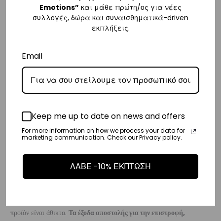
Emotions”
και μάθε πρώτη/ος για νέες
– Οι χρόνοι παράδοσης κυμαίνονται συνήθως από 3-8 εργάσιμες
συλλογές, δώρα και συναισθηματικά-driven
εκπλήξεις.
ημέρες.
Διεθνή
Email
– Τα έξοδα αποστολής για όλο τον υπόλοιπο κόσμο είναι στα
€35
.
– Η συνεργαζόμενη εταιρεία ταχυμεταφορών,
DHL
, θα αναλάβει την
παράδοσή σας.
– Οι χρόνοι παράδοσης κυμαίνονται συνήθως από 3-10 εργάσιμες
Keep me up to date on news and offers
ημέρες.
For more information on how we process your data for
marketing communication. Check our Privacy policy.
Επιστροφές
ΛΑΒΕ -10% ΕΚΠΤΩΣΗ
Επιστροφές είναι δεκτές εντός 14 ημερών από την ημερομηνία αγοράς
του προϊόντος χωρίς να έχετε την υποχρέωση να αναφέρετε τους
λόγους της επιστροφής, υπό την προϋπόθεση ότι η συσκευασία και το
προϊόν είναι άθικτα.
Τα έξοδα αποστολής για την επιστροφή,