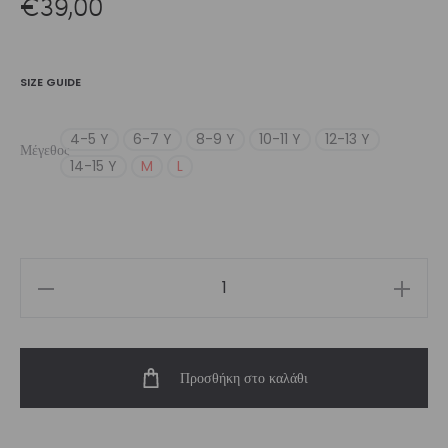
€
39,00
SIZE GUIDE
4-5 Y
6-7 Y
8-9 Y
10-11 Y
12-13 Y
Μέγεθος
14-15 Y
M
L
Girl’s
Pulse
Legging
Προσθήκη στο καλάθι
ποσότητα