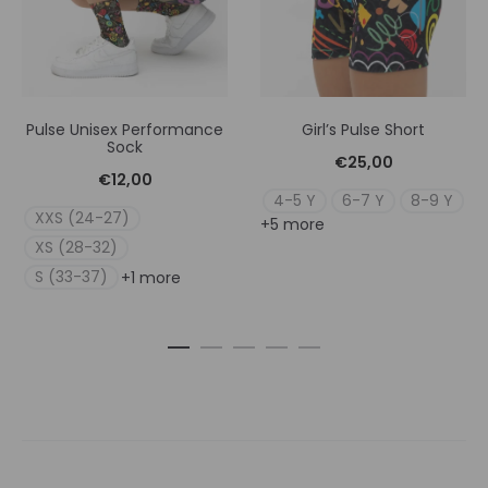
Pulse Unisex Performance
Girl’s Pulse Short
Sock
€
25,00
€
12,00
4-5 Y
6-7 Y
8-9 Y
XXS (24-27)
+5 more
XS (28-32)
S (33-37)
+1 more