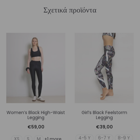
Σχετικά προϊόντα
Women’s Black High-Waist
Girl’s Black Feelstorm
Legging
Legging
€
59,00
€
39,00
4-5 Y
6-7 Y
8-9 Y
XS
S
M
+1 more