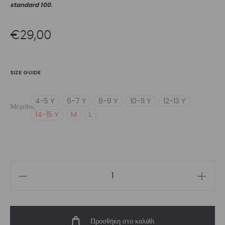
standard 100
.
€
29,00
SIZE GUIDE
4-5 Y
6-7 Y
8-9 Y
10-11 Y
12-13 Y
Μέγεθος
14-15 Y
M
L
Girl’s
Dragon
Long
Προσθήκη στο καλάθι
Sleeve