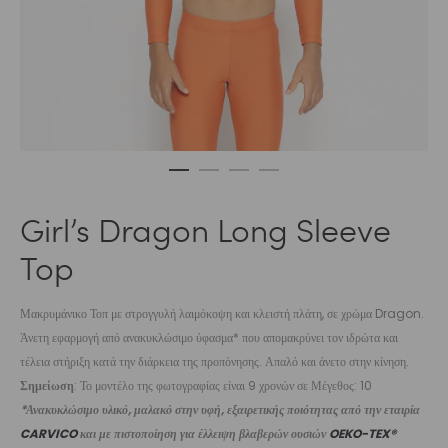
Girl’s Dragon Long Sleeve
Top
Μακρυμάνικο Τοπ με στρογγυλή λαιμόκοψη και κλειστή πλάτη, σε χρώμα Dragon.
Άνετη εφαρμογή από ανακυκλώσιμο ύφασμα* που απομακρύνει τον ιδρώτα και
τέλεια στήριξη κατά την διάρκεια της προπόνησης. Απαλό και άνετο στην κίνηση.
Σημείωση
: Το μοντέλο της φωτογραφίας είναι 9 χρονών σε Μέγεθος: 10
*Ανακυκλώσιμο υλικό, μαλακό στην υφή, εξαιρετικής ποιότητας από την εταιρία
CARVICO
και με πιστοποίηση για έλλειψη βλαβερών ουσιών
OEKO-TEX®