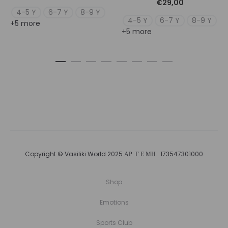
€
29,00
4-5 Y
6-7 Y
8-9 Y
4-5 Y
6-7 Y
8-9 Y
+5 more
+5 more
Copyright © Vasiliki World 2025 ΑΡ. Γ.Ε.ΜΗ.: 173547301000
Shop
Emotions
Sports Club