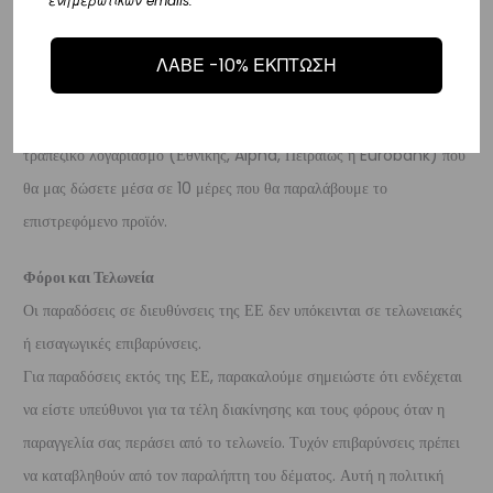
ενημερωτικών emails.
του προϊόντος χωρίς να έχετε την υποχρέωση να αναφέρετε τους
λόγους της επιστροφής, υπό την προϋπόθεση ότι η συσκευασία και το
ΛΑΒΕ -10% ΕΚΠΤΩΣΗ
προϊόν είναι άθικτα.
Τα έξοδα αποστολής για την επιστροφή,
επιβαρύνουν τον πελάτη
. Τα χρήματα θα αποσταλούν σε ένα
τραπεζικό λογαριασμό (Εθνικής, Alpha, Πειραιώς ή Eurobank) που
θα μας δώσετε μέσα σε 10 μέρες που θα παραλάβουμε το
επιστρεφόμενο προϊόν.
Φόροι και Τελωνεία
Οι παραδόσεις σε διευθύνσεις της ΕΕ δεν υπόκεινται σε τελωνειακές
ή εισαγωγικές επιβαρύνσεις.
Για παραδόσεις εκτός της ΕΕ, παρακαλούμε σημειώστε ότι ενδέχεται
να είστε υπεύθυνοι για τα τέλη διακίνησης και τους φόρους όταν η
παραγγελία σας περάσει από το τελωνείο. Τυχόν επιβαρύνσεις πρέπει
να καταβληθούν από τον παραλήπτη του δέματος. Αυτή η πολιτική