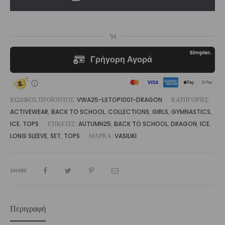
Top
ποσότητα
ΚΩΔΙΚΌΣ ΠΡΟΪΌΝΤΟΣ:
VWA25-LSTOP1001-DRAGON
ΚΑΤΗΓΟΡΊΕΣ:
ACTIVEWEAR
,
BACK TO SCHOOL
,
COLLECTIONS
,
GIRLS
,
GYMNASTICS
,
ICE
,
TOPS
ΕΤΙΚΈΤΕΣ:
AUTUMN25
,
BACK TO SCHOOL
,
DRAGON
,
ICE
,
LONG SLEEVE
,
SET
,
TOPS
ΜΆΡΚΑ:
VASILIKI
SHARE
Περιγραφή