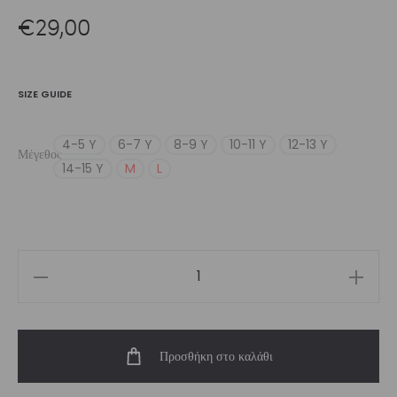
€
29,00
SIZE GUIDE
4-5 Y
6-7 Y
8-9 Y
10-11 Y
12-13 Y
Μέγεθος
14-15 Y
M
L
Girl’s
Black
Biker
Προσθήκη στο καλάθι
Short
ποσότητα