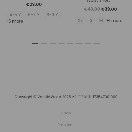
Waist Short
€
29,00
Original
Η
€
49,00
€
39,00
4-5 Y
6-7 Y
8-9 Y
price
τρέχουσ
XS
S
M
+1 more
+5 more
was:
τιμή
€49,00.
είναι:
€39,00
Copyright © Vasiliki World 2025 ΑΡ. Γ.Ε.ΜΗ.: 173547301000
Shop
Emotions