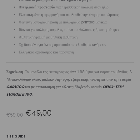
Αντηλιακή προστασία
για περισσότερη κάλυψη στον ήλιο
Ελαστική, άνετη εφαρμογή που ακολουθεί την κίνηση του σώματος
Φωτεινή μονόχρωμη βάση με πολύχρωμα printed μανίκια
Ιδανικό για κολύμπι, παραλία, πισίνα και θαλάσσιες δραστηριότητες
Αθλητική γραμμή με θηλυκή αισθητική
Σχεδιασμένο για άνεση, προστασία και ελευθερία κινήσεων
Ελληνικός σχεδιασμός και παραγωγή
Σημείωση
: Το μοντέλο της φωτογραφίας είναι 1.68 ύψος και φοράει το μέγεθος: S
*Ανακυκλώσιμο υλικό, μαλακό στην υφή, εξαιρετικής ποιότητας από την εταιρία
CARVICO
και με πιστοποίηση για έλλειψη βλαβερών ουσιών
OEKO-TEX®
standard 100
.
Original
Η
€
49,00
€
59,00
price
τρέχουσα
SIZE GUIDE