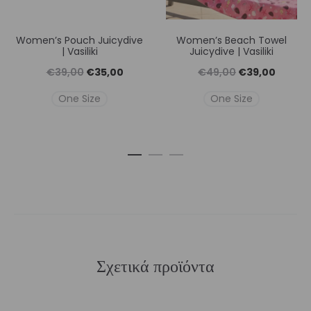
Women’s Pouch Juicydive
Women’s Beach Towel
| Vasiliki
Juicydive | Vasiliki
Original
Η
Original
Η
€
39,00
€
35,00
€
49,00
€
39,00
price
τρέχουσα
price
τρέχουσ
One Size
One Size
was:
τιμή
was:
τιμή
€39,00.
είναι:
€49,00.
είναι:
€35,00.
€39,00
Σχετικά προϊόντα