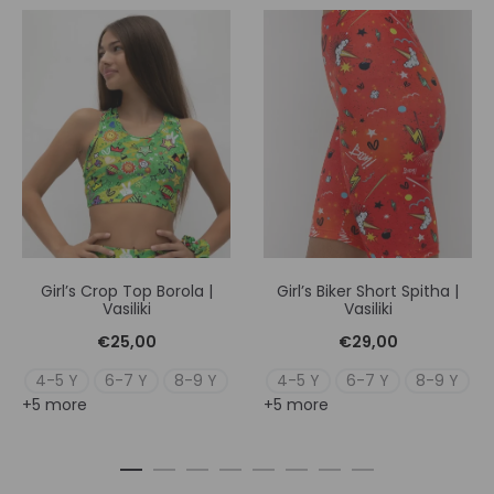
Girl’s Crop Top Borola |
Girl’s Biker Short Spitha |
Vasiliki
Vasiliki
€
25,00
€
29,00
4-5 Y
6-7 Y
8-9 Y
4-5 Y
6-7 Y
8-9 Y
+5 more
+5 more