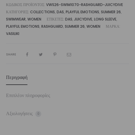
ΚΩΔΙΚΌΣ ΠΡΟΪΌΝΤΟΣ:
VWS26-SWIM1070-RASHGUARD-JUICYDIVE
ΚΑΤΗΓΟΡΊΕΣ:
COLLECTIONS
,
DAS
,
PLAYFUL EMOTIONS
,
SUMMER 26
,
SWIMWEAR
,
WOMEN
ΕΤΙΚΈΤΕΣ:
DAS
,
JUICYDIVE
,
LONG SLEEVE
,
PLAYFUL EMOTIONS
,
RASHGUARD
,
SUMMER 26
,
WOMEN
ΜΆΡΚΑ:
VASILIKI
SHARE
Περιγραφή
Επιπλέον πληροφορίες
Αξιολογήσεις
0