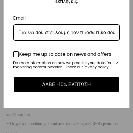
εκπλήξεις.
– Προσφέρουμε επίσης αντικαταβολή για παραγγελίες σε όλη την
Ελλάδα με extra χρέωση €2.
Email
Κύπρος
– Τα έξοδα αποστολής για Κύπρο είναι στα
€16
.
– Η συνεργαζόμενη εταιρεία ταχυμεταφορών,
Aramex
, θα αναλάβει
Keep me up to date on news and offers
την παράδοσή σας.
For more information on how we process your data for
– Οι χρόνοι παράδοσης κυμαίνονται συνήθως από 2-7 εργάσιμες
marketing communication. Check our Privacy policy.
ημέρες.
ΛΑΒΕ -10% ΕΚΠΤΩΣΗ
Ευρώπη
– Τα έξοδα αποστολής για όλο την Ευρώπη είναι στα
€25
.
– Η συνεργαζόμενη εταιρεία ταχυμεταφορών,
DHL
, θα αναλάβει την
παράδοσή σας.
– Οι χρόνοι παράδοσης κυμαίνονται συνήθως από 3-8 εργάσιμες
ημέρες.