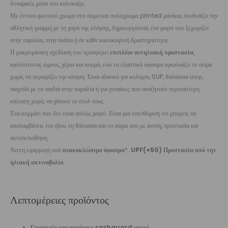
δυναμικές μέσα στο καλοκαίρι.
Με έντονο φωτεινό χρώμα στο σώμα και πολύχρωμα printed μανίκια, συνδυάζει την
αθλητική γραμμή με τη χαρά της κίνησης, δημιουργώντας ένα μαγιό που ξεχωρίζει
στην παραλία, στην πισίνα ή σε κάθε καλοκαιρινή δραστηριότητα.
Η μακρυμάνικη σχεδίασή του προσφέρει
επιπλέον αντηλιακή προστασία
,
καλύπτοντας ώμους, χέρια και κορμό, ενώ το ελαστικό ύφασμα αγκαλιάζει το σώμα
χωρίς να περιορίζει την κίνηση. Είναι ιδανικό για κολύμπι, SUP, θαλάσσια σπορ,
παιχνίδι με τα παιδιά στην παραλία ή για γυναίκες που αναζητούν περισσότερη
κάλυψη χωρίς να χάνουν το στυλ τους.
Ένα κομμάτι που δεν είναι απλώς μαγιό. Είναι μια υπενθύμιση ότι μπορείς να
απολαμβάνεις τον ήλιο, τη θάλασσα και το σώμα σου με άνεση, προστασία και
αυτοπεποίθηση.
Άνετη εφαρμογή από
ανακυκλώσιμο ύφασμα
*.
UPF(+50) Προστασία από την
ηλιακή ακτινοβολία
.
Λεπτομέρειες προϊόντος
Γυναικείο μακρυμάνικο rashguard μαγιό