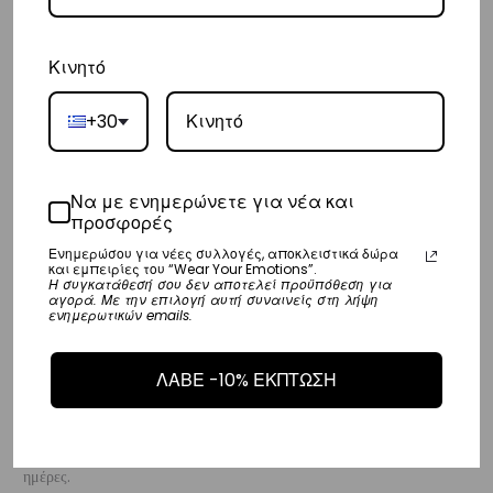
– Προσφέρουμε επίσης αντικαταβολή για παραγγελίες σε όλη την
Ελλάδα με extra χρέωση €2.
Κινητό
Κύπρος
+30
– Τα έξοδα αποστολής για Κύπρο είναι στα
€16
.
– Η συνεργαζόμενη εταιρεία ταχυμεταφορών,
Aramex
, θα αναλάβει
την παράδοσή σας.
Να με ενημερώνετε για νέα και
προσφορές
– Οι χρόνοι παράδοσης κυμαίνονται συνήθως από 2-7 εργάσιμες
ημέρες.
Ενημερώσου για νέες συλλογές, αποκλειστικά δώρα
και εμπειρίες του “Wear Your Emotions”.
Η συγκατάθεσή σου δεν αποτελεί προϋπόθεση για
αγορά. Με την επιλογή αυτή συναινείς στη λήψη
Ευρώπη
ενημερωτικών emails.
– Τα έξοδα αποστολής για όλο την Ευρώπη είναι στα
€25
.
– Η συνεργαζόμενη εταιρεία ταχυμεταφορών,
DHL
, θα αναλάβει την
ΛΑΒΕ -10% ΕΚΠΤΩΣΗ
παράδοσή σας.
– Οι χρόνοι παράδοσης κυμαίνονται συνήθως από 3-8 εργάσιμες
ημέρες.