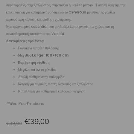
στην παραλία, στην ξαπλώστρα, στην πισίνα ή μετά το μπάνιο. Η απαλή υφή της την
κάνει ιδανική για καθημερινή χρήση, ενώ το generous μέγεθός της χαρίζει
περισσότερη κάλυψη και αίσθηση χαλάρωσης.
Ένα καλοκαιρινό essential που συνδυάζει λειτουργικότητα, χρώμα και τη
συναισθηματική ταυτότητα του Vasiliki.
Λεπτομέρειες προϊόντος:
Γυναικεία πετσέτα θαλάσσης
Μέγεθος Large: 100×180 cm
Βαμβακερή σύνθεση
Μεγάλο και άνετο μέγεθος
Απαλή αίσθηση στην επιδερμίδα
Ιδανική για παραλία, πισίνα, διακοπές και ξαπλώστρα
Κατάλληλη για καθημερινή καλοκαιρινή χρήση
#WearYourEmotions
Original
Η
€
39,00
€
49,00