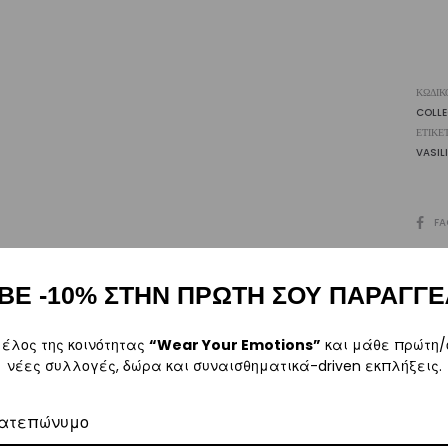
ΚΩΔΙΚ
COLL
ΕΤΙΚΈ
VASILI
SHARE
FA
ΒΕ -10% ΣΤΗΝ ΠΡΩΤΗ ΣΟΥ ΠΑΡΑΓΓΕ
Περιγραφή
Επιπλέον πληροφορίες
Αξιολογήσεις
0
μέλος της κοινότητας
“Wear Your Emotions”
και μάθε πρώτη/
νέες συλλογές, δώρα και συναισθηματικά-driven εκπλήξεις.
ατεπώνυμο
ρα μετά την αγορά σας. M: (+30)
6984526595
| Email:
sales@vasili