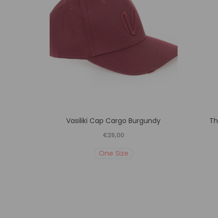
Αυτό
Vasiliki Cap Cargo Burgundy
Th
το
€
29,00
προϊόν
One Size
έχει
πολλαπλές
παραλλαγές.
Οι
επιλογές