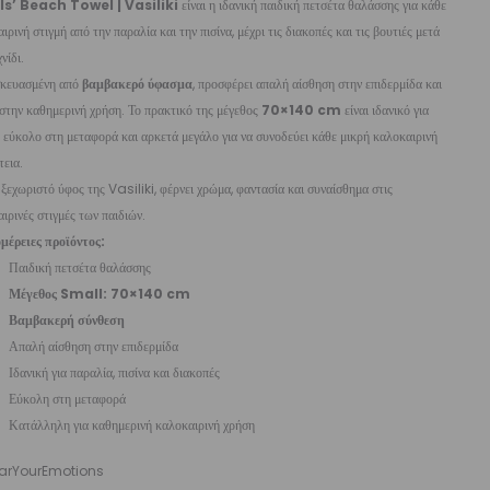
ls’ Beach Towel | Vasiliki
είναι η ιδανική παιδική πετσέτα θαλάσσης για κάθε
ιρινή στιγμή από την παραλία και την πισίνα, μέχρι τις διακοπές και τις βουτιές μετά
νίδι.
κευασμένη από
βαμβακερό ύφασμα
, προσφέρει απαλή αίσθηση στην επιδερμίδα και
στην καθημερινή χρήση. Το πρακτικό της μέγεθος
70×140 cm
είναι ιδανικό για
, εύκολο στη μεταφορά και αρκετά μεγάλο για να συνοδεύει κάθε μικρή καλοκαιρινή
τεια.
ξεχωριστό ύφος της Vasiliki, φέρνει χρώμα, φαντασία και συναίσθημα στις
ιρινές στιγμές των παιδιών.
μέρειες προϊόντος:
Παιδική πετσέτα θαλάσσης
Μέγεθος Small: 70×140 cm
Βαμβακερή σύνθεση
Απαλή αίσθηση στην επιδερμίδα
Ιδανική για παραλία, πισίνα και διακοπές
Εύκολη στη μεταφορά
Κατάλληλη για καθημερινή καλοκαιρινή χρήση
rYourEmotions