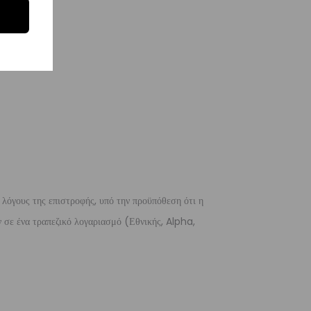
 λόγους της επιστροφής, υπό την προϋπόθεση ότι η
 σε ένα τραπεζικό λογαριασμό (Εθνικής, Alpha,