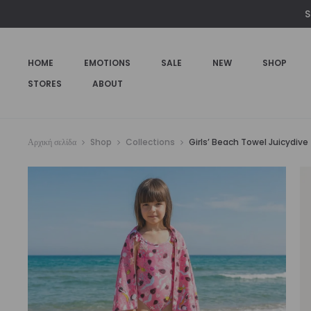
€39,00.
είναι:
S
€30,00.
HOME
EMOTIONS
SALE
NEW
SHOP
STORES
ABOUT
Αρχική σελίδα
Shop
Collections
Girls’ Beach Towel Juicydive |