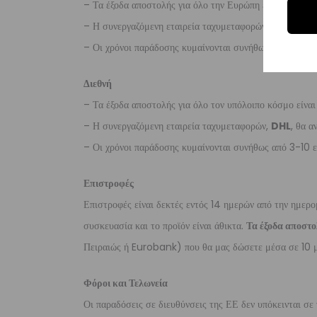
– Τα έξοδα αποστολής για όλο την Ευρώπη είναι στα
€2
– Η συνεργαζόμενη εταιρεία ταχυμεταφορών,
DHL
, θα α
– Οι χρόνοι παράδοσης κυμαίνονται συνήθως από 3-8 ερ
Διεθνή
– Τα έξοδα αποστολής για όλο τον υπόλοιπο κόσμο είνα
– Η συνεργαζόμενη εταιρεία ταχυμεταφορών,
DHL
, θα α
– Οι χρόνοι παράδοσης κυμαίνονται συνήθως από 3-10 ε
Επιστροφές
Επιστροφές είναι δεκτές εντός 14 ημερών από την ημερο
συσκευασία και το προϊόν είναι άθικτα.
Τα έξοδα αποστο
Πειραιώς ή Eurobank) που θα μας δώσετε μέσα σε 10 μ
Φόροι και Τελωνεία
Οι παραδόσεις σε διευθύνσεις της ΕΕ δεν υπόκεινται σε 