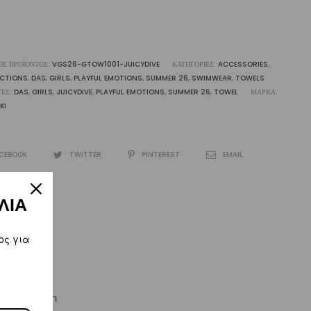
ΌΣ ΠΡΟΪΌΝΤΟΣ:
VGS26-GTOW1001-JUICYDIVE
ΚΑΤΗΓΟΡΊΕΣ:
ACCESSORIES
,
ECTIONS
,
DAS
,
GIRLS
,
PLAYFUL EMOTIONS
,
SUMMER 26
,
SWIMWEAR
,
TOWELS
ΤΕΣ:
DAS
,
GIRLS
,
JUICYDIVE
,
PLAYFUL EMOTIONS
,
SUMMER 26
,
TOWEL
ΜΆΡΚΑ:
KI
CEBOOK
TWITTER
PINTEREST
EMAIL
ΛΙΑ
ος για
kiworld.com