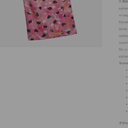
Η
Gir
καλοκα
το παιχ
Κατασ
άνεση 
παιδιά
περιπέ
Με το 
καλοκα
Λεπτο
#Wea