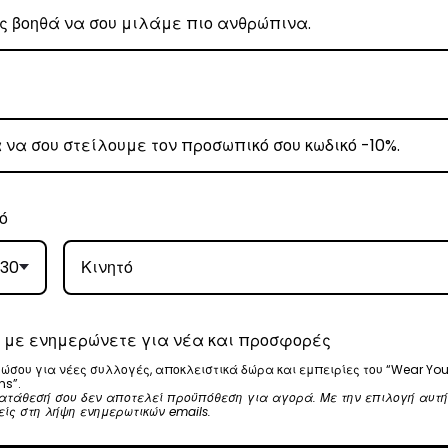
ω των 80€
.
έωση εξόδων αποστολής στα
€3
.
 Center
, θα αναλάβει την παράδοσή σας.
γάσιμες ημέρες.
ό
ε όλη την Ελλάδα με extra χρέωση €2.
30
 με ενημερώνετε για νέα και προσφορές
, θα αναλάβει την παράδοσή σας.
ώσου για νέες συλλογές, αποκλειστικά δώρα και εμπειρίες του “Wear You
γάσιμες ημέρες.
ns”.
ατάθεσή σου δεν αποτελεί προϋπόθεση για αγορά. Με την επιλογή αυτή
είς στη λήψη ενημερωτικών emails.