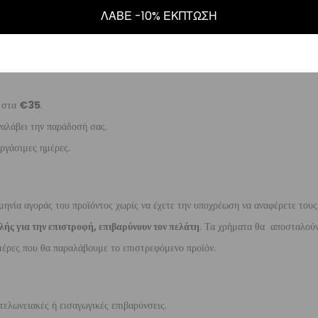
5
.
ΛΑΒΕ -10% ΕΚΠΤΩΣΗ
ναλάβει την παράδοσή σας.
γάσιμες ημέρες.
ι στα
€35
.
ναλάβει την παράδοσή σας.
ργάσιμες ημέρες.
μηνία αγοράς του προϊόντος χωρίς να έχετε την υποχρέωση να αναφέρετε τους
λής για την επιστροφή, επιβαρύνουν τον πελάτη
. Τα χρήματα θα αποσταλούν
έρες που θα παραλάβουμε το επιστρεφόμενο προϊόν.
τελωνειακές ή εισαγωγικές επιβαρύνσεις.