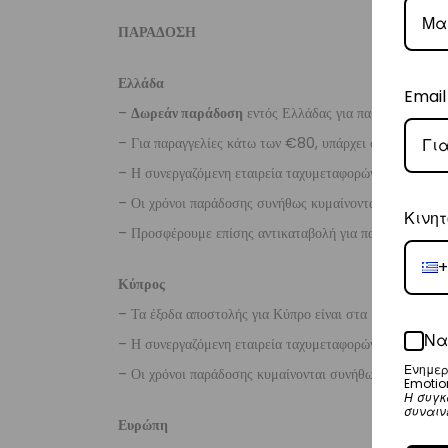
ΠΑΡΑΔΟΣΗ
Ελλάδα
Email
–
Δωρεάν παράδοση
εντός Ελλάδας για παραγγελίες
άν
– Για παραγγελίες κάτω των €80, υπάρχει σταθερή χρ
– Η συνεργαζόμενη εταιρεία ταχυμεταφορών,
Courier
– Οι χρόνοι παράδοσης συνήθως κυμαίνονται από 1-3 ερ
Κινητ
– Προσφέρουμε επίσης αντικαταβολή για παραγγελίες σ
+
Κύπρος
– Τα έξοδα αποστολής για Κύπρο είναι στα
€16
.
Να
– Η συνεργαζόμενη εταιρεία ταχυμεταφορών,
Aramex
Ενημερ
– Οι χρόνοι παράδοσης κυμαίνονται συνήθως από 2-7 ερ
Emotio
Η συγκ
συναιν
Ευρώπη