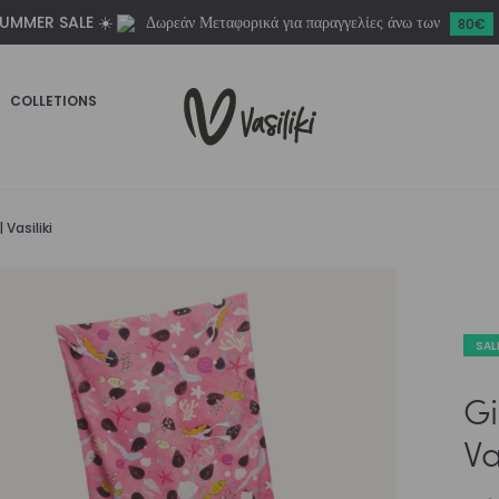
UMMER SALE ☀️
Δωρεάν Μεταφορικά για παραγγελίες άνω των
Vasiliki
80€
ποσότητα
COLLETIONS
 Vasiliki
SAL
Gi
Va