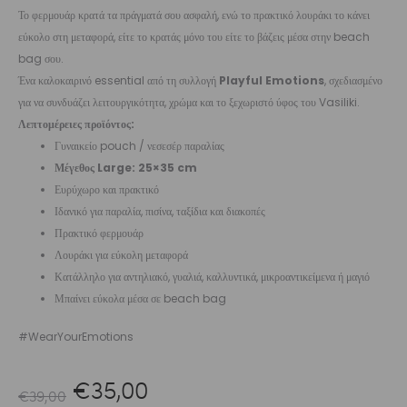
Το φερμουάρ κρατά τα πράγματά σου ασφαλή, ενώ το πρακτικό λουράκι το κάνει
εύκολο στη μεταφορά, είτε το κρατάς μόνο του είτε το βάζεις μέσα στην beach
bag σου.
Ένα καλοκαιρινό essential από τη συλλογή
Playful Emotions
, σχεδιασμένο
για να συνδυάζει λειτουργικότητα, χρώμα και το ξεχωριστό ύφος του Vasiliki.
Λεπτομέρειες προϊόντος:
Γυναικείο pouch / νεσεσέρ παραλίας
Μέγεθος Large: 25×35 cm
Ευρύχωρο και πρακτικό
Ιδανικό για παραλία, πισίνα, ταξίδια και διακοπές
Πρακτικό φερμουάρ
Λουράκι για εύκολη μεταφορά
Κατάλληλο για αντηλιακό, γυαλιά, καλλυντικά, μικροαντικείμενα ή μαγιό
Μπαίνει εύκολα μέσα σε beach bag
#WearYourEmotions
Original
Η
€
35,00
€
39,00