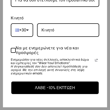
– Προσφέρουμε επίσης αντικαταβολή για παραγγελίες σε όλη την
Ελλάδα με extra χρέωση €2.
Κινητό
Κύπρος
+30
– Τα έξοδα αποστολής για Κύπρο είναι στα
€16
.
– Η συνεργαζόμενη εταιρεία ταχυμεταφορών,
Aramex
, θα αναλάβει
Να με ενημερώνετε για νέα και
την παράδοσή σας.
προσφορές
– Οι χρόνοι παράδοσης κυμαίνονται συνήθως από 2-7 εργάσιμες
Ενημερώσου για νέες συλλογές, αποκλειστικά δώρα
ημέρες.
και εμπειρίες του “Wear Your Emotions”.
Η συγκατάθεσή σου δεν αποτελεί προϋπόθεση για
αγορά. Με την επιλογή αυτή συναινείς στη λήψη
ενημερωτικών emails.
Ευρώπη
– Τα έξοδα αποστολής για όλο την Ευρώπη είναι στα
€25
.
ΛΑΒΕ -10% ΕΚΠΤΩΣΗ
– Η συνεργαζόμενη εταιρεία ταχυμεταφορών,
DHL
, θα αναλάβει την
παράδοσή σας.
– Οι χρόνοι παράδοσης κυμαίνονται συνήθως από 3-8 εργάσιμες