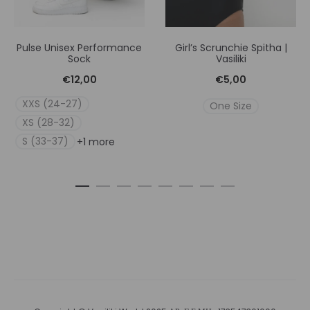
Pulse Unisex Performance
Girl’s Scrunchie Spitha |
Sock
Vasiliki
€
12,00
€
5,00
XXS (24-27)
One Size
XS (28-32)
S (33-37)
+1 more