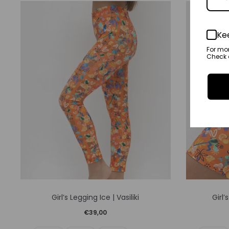
Οι
επιλογές
Ke
μπορούν
For mo
Check o
να
επιλεγούν
στη
σελίδα
του
προϊόντος
Αυτό
Girl’s Legging Ice | Vasiliki
Girl’
το
€
39,00
προϊόν