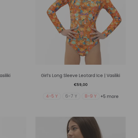
Αυτό
iliki
Girl’s Long Sleeve Leotard Ice | Vasiliki
το
€
59,00
ν
προϊόν
4-5 Y
6-7 Y
8-9 Y
+5 more
έχει
απλές
πολλαπλές
λαγές.
παραλλαγές.
Οι
γές
επιλογές