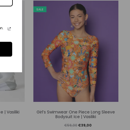
Οι
SALE
γές
επιλογές
ούν
μπορούν
n.
να
γούν
επιλεγούν
στη
α
σελίδα
του
ντος
προϊόντος
Αυτό
| Vasiliki
Girl’s Swimwear One Piece Long Sleeve
το
Bodysuit Ice | Vasiliki
ν
προϊόν
Original
Η
€
59,00
€
39,00