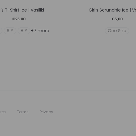
Αυτό
Αυτό
l’s T-Shirt Ice | Vasiliki
Girl’s Scrunchie Ice | Va
το
το
€
25,00
€
5,00
προϊόν
προϊό
6 Y
8 Y
One Size
+7 more
έχει
έχει
πολλαπλές
πολλ
παραλλαγές.
παραλ
Οι
Οι
επιλογές
επιλο
μπορούν
μπορ
να
να
επιλεγούν
επιλε
στη
στη
res
Terms
Privacy
σελίδα
σελίδ
του
του
προϊόντος
προϊό