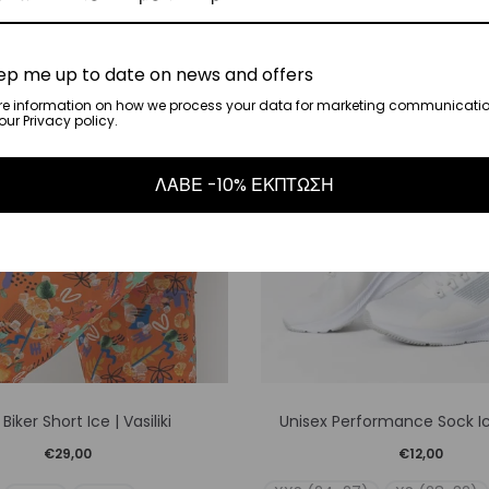
Οι
Οι
επιλογές
επιλο
ep me up to date on news and offers
μπορούν
μπορ
re information on how we process your data for marketing communicatio
ur Privacy policy.
να
να
επιλεγούν
επιλε
ΛΑΒΕ -10% ΕΚΠΤΩΣΗ
στη
στη
σελίδα
σελίδ
του
του
προϊόντος
προϊό
Αυτό
Αυτό
s Biker Short Ice | Vasiliki
Unisex Performance Sock Ice 
το
το
€
29,00
€
12,00
προϊόν
προϊό