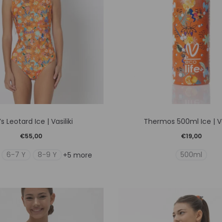
Αυτό
Αυτό
l’s Leotard Ice | Vasiliki
Thermos 500ml Ice | Vas
το
το
€
55,00
€
19,00
προϊόν
προϊό
6-7 Y
8-9 Y
500ml
+5 more
έχει
έχει
πολλαπλές
πολλ
παραλλαγές.
παραλ
Οι
Οι
επιλογές
επιλο