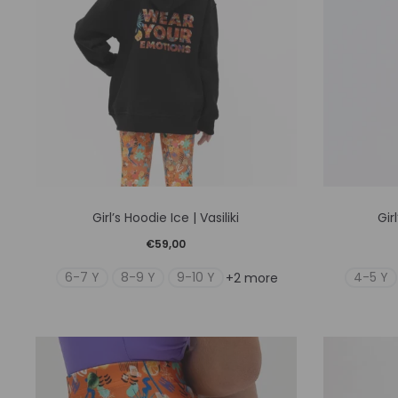
Αυτό
Girl’s Hoodie Ice | Vasiliki
Gir
το
€
59,00
προϊόν
6-7 Y
8-9 Y
9-10 Y
4-5 Y
+2 more
έχει
πολλαπλές
παραλλαγές.
Οι
επιλογές