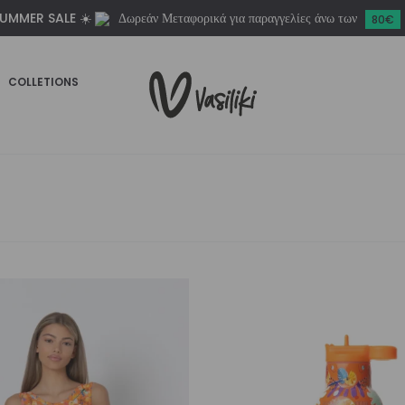
UMMER SALE ☀️
Δωρεάν Μεταφορικά για παραγγελίες άνω των
80€
COLLETIONS