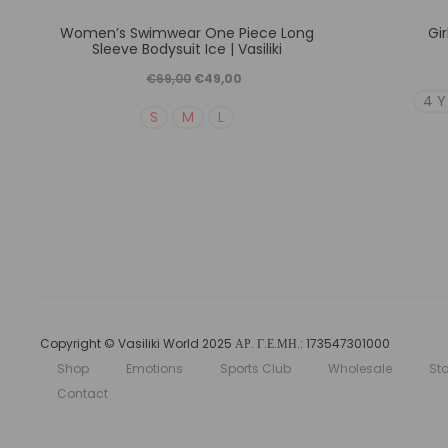
Αυτό
Women’s Swimwear One Piece Long
Gir
το
Sleeve Bodysuit Ice | Vasiliki
προϊόν
Original
Η
€
69,00
€
49,00
4 Y
έχει
price
τρέχουσα
S
M
L
πολλαπλές
was:
τιμή
παραλλαγές.
€69,00.
είναι:
Οι
€49,00.
επιλογές
μπορούν
να
επιλεγούν
στη
Copyright © Vasiliki World 2025 ΑΡ. Γ.Ε.ΜΗ.: 173547301000
Shop
Emotions
Sports Club
Wholesale
Sto
σελίδα
Contact
του
προϊόντος