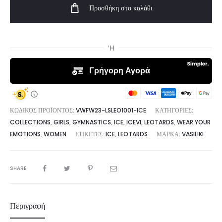
Προσθήκη στο καλάθι
Leotard
Ice
|
Vasiliki
ποσότητα
ΚΩΔΙΚΌΣ ΠΡΟΪΌΝΤΟΣ:
VWFW23-LSLEO1001-ICE
ΚΑΤΗΓΟΡΊΕΣ:
COLLECTIONS
,
GIRLS
,
GYMNASTICS
,
ICE
,
ICEVI
,
LEOTARDS
,
WEAR YOUR
EMOTIONS
,
WOMEN
ΕΤΙΚΈΤΕΣ:
ICE
,
LEOTARDS
ΜΆΡΚΑ:
VASILIKI
SHARE
Περιγραφή