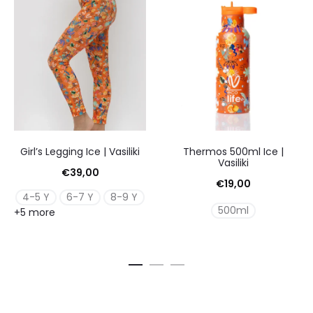
Girl’s Legging Ice | Vasiliki
Thermos 500ml Ice |
Vasiliki
€
39,00
€
19,00
4-5 Y
6-7 Y
8-9 Y
500ml
+5 more