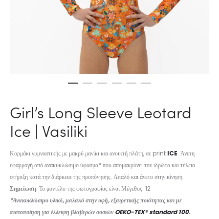
Girl’s Long Sleeve Leotard
Ice | Vasiliki
Κορμάκι γυμναστικής με μακρύ μανίκι και ανοικτή πλάτη, σε print
ICE
. Άνετη
εφαρμογή από ανακυκλώσιμο ύφασμα* που απομακρύνει τον ιδρώτα και τέλεια
στήριξη κατά την διάρκεια της προπόνησης. Απαλό και άνετο στην κίνηση.
Σημείωση
: Το μοντέλο της φωτογραφίας είναι Μέγεθος: 12
*Ανακυκλώσιμο υλικό, μαλακό στην υφή, εξαιρετικής ποιότητας και με
πιστοποίηση για έλλειψη βλαβερών ουσιών
OEKO-TEX® standard 100
.