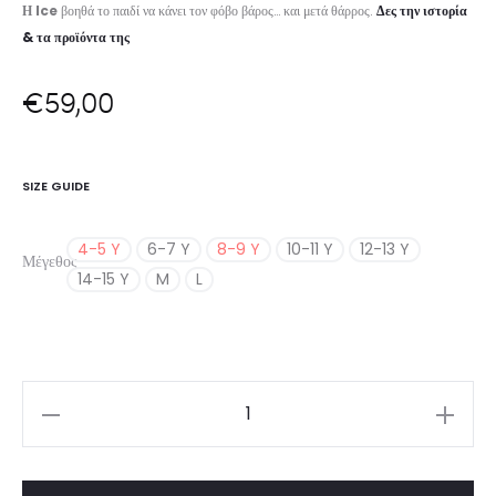
Η Ice
βοηθά το παιδί να κάνει τον φόβο βάρος… και μετά θάρρος.
Δες την ιστορία
& τα προϊόντα της
€
59,00
SIZE GUIDE
4-5 Y
6-7 Y
8-9 Y
10-11 Y
12-13 Y
Μέγεθος
14-15 Y
M
L
Girl’s
Long
Sleeve