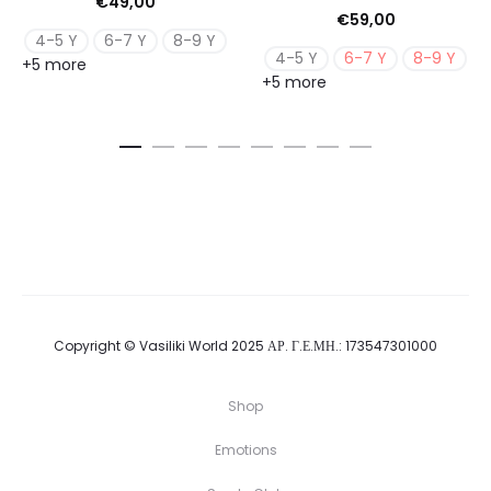
€
49,00
€
59,00
4-5 Y
6-7 Y
8-9 Y
4-5 Y
6-7 Y
8-9 Y
+5 more
+5 more
Copyright © Vasiliki World 2025 ΑΡ. Γ.Ε.ΜΗ.: 173547301000
Shop
Emotions