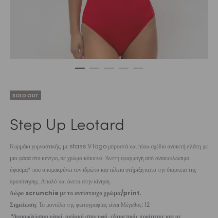
SOLD OUT
Step Up Leotard
Κορμάκι γυμναστικής, με stass V logo μπροστά και πίσω σχέδιο ανοικτή πλάτη με
μια φάσα στο κέντρο, σε χρώμα κόκκινο. Άνετη εφαρμογή από ανακυκλώσιμο
ύφασμα* που απομακρύνει τον ιδρώτα και τέλεια στήριξη κατά την διάρκεια της
προπόνησης. Απαλό και άνετο στην κίνηση.
Δώρο scrunchie με το αντίστοιχο χρώμα/print.
Σημείωση
: Το μοντέλο της φωτογραφίας είναι Μέγεθος: 12
*Ανακυκλώσιμο υλικό, μαλακό στην υφή, εξαιρετικής ποιότητας και με