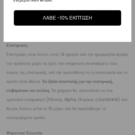
ενημερωτικών emails.
– Η Η συνεργαζόμενη εταιρεία ταχυμεταφορών,
DHL
, θα αναλάβει την
παράδοσή σας.
ΛΑΒΕ -10% ΕΚΠΤΩΣΗ
– Οι χρόνοι παράδοσης κυμαίνονται συνήθως από 3-10 εργάσιμες
ημέρες.
Επιστροφές
Επιστροφές είναι δεκτές εντός 14 ημερών από την ημερομηνία αγοράς
του προϊόντος χωρίς να έχετε την υποχρέωση να αναφέρετε τους
λόγους της επιστροφής, υπό την προϋπόθεση ότι η συσκευασία και το
προϊόν είναι άθικτα.
Τα έξοδα αποστολής για την επιστροφή,
επιβαρύνουν τον πελάτη
. Τα χρήματα θα αποσταλούν σε ένα
τραπεζικό λογαριασμό (Εθνικής, Alpha, Πειραιώς ή Eurobank) που
θα μας δώσετε μέσα σε 10 μέρες που θα παραλάβουμε το
επιστρεφόμενο προϊόν.
Φόροι και Τελωνεία