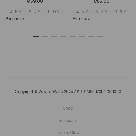
€
59,00
€
55,00
4-5 Y
6-7 Y
8-9 Y
4-5 Y
6-7 Y
8-9 Y
+5 more
+5 more
Copyright © Vasiliki World 2025 ΑΡ. Γ.Ε.ΜΗ.: 173547301000
Shop
Emotions
Sports Club