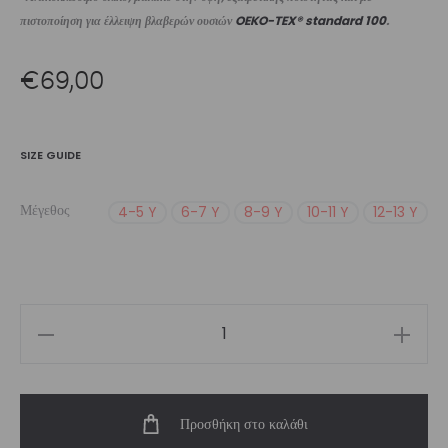
πιστοποίηση για έλλειψη βλαβερών ουσιών
OEKO-TEX® standard 100
.
€
69,00
SIZE GUIDE
Μέγεθος
4-5 Y
6-7 Y
8-9 Y
10-11 Y
12-13 Y
Step
Up
Leotard
Προσθήκη στο καλάθι
ποσότητα