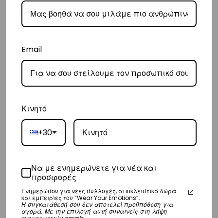
– Τα έξοδα αποστολής για Κύπρο είναι στα
€16
.
– Η συνεργαζόμενη εταιρεία ταχυμεταφορών,
Aramex
, θα αναλάβει
την παράδοσή σας.
Email
– Οι χρόνοι παράδοσης κυμαίνονται συνήθως από 2-7 εργάσιμες
ημέρες.
Ευρώπη
Κινητό
– Τα έξοδα αποστολής για όλο την Ευρώπη είναι στα
€25
.
– Η Η συνεργαζόμενη εταιρεία ταχυμεταφορών,
DHL
, θα αναλάβει την
+30
παράδοσή σας.
– Οι χρόνοι παράδοσης κυμαίνονται συνήθως από 3-8 εργάσιμες
Να με ενημερώνετε για νέα και
ημέρες.
προσφορές
Ενημερώσου για νέες συλλογές, αποκλειστικά δώρα
Διεθνή
και εμπειρίες του “Wear Your Emotions”.
Η συγκατάθεσή σου δεν αποτελεί προϋπόθεση για
– Τα έξοδα αποστολής για όλο τον υπόλοιπο κόσμο είναι στα
€35
.
αγορά. Με την επιλογή αυτή συναινείς στη λήψη