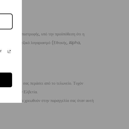
 λόγους της επιστροφής, υπό την προϋπόθεση ότι η
 σε ένα τραπεζικό λογαριασμό (Εθνικής, Alpha,
r
 η παραγγελία σας περάσει από το τελωνείο. Τυχόν
ίλειο και την Ελβετία.
 ενδέχεται να χρεωθούν στην παραγγελία σας όταν αυτή