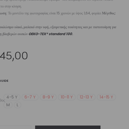
ετο στην κίνηση.
ίωση
: Το μοντέλο της φωτογραφίας είναι 15 χρονών με ύψος 1,64, φοράει
Μέγεθος:
κλώσιμο υλικό, μαλακό στην υφή, εξαιρετικής ποιότητας και με πιστοποίηση για
ψη βλαβερών ουσιών
OEKO-TEX® standard 100
.
45,00
GUIDE
4-5 Y
6-7 Y
8-9 Y
10-11 Y
12-13 Y
14-15 Y
θος
M
L