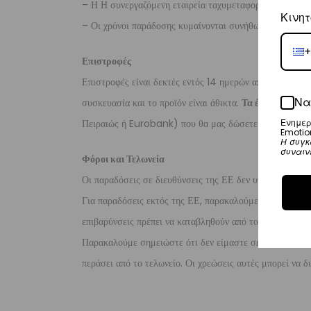
– Η Η συνεργαζόμενη εταιρεία ταχυμεταφορών,
DHL
, θ
Κινητ
– Οι χρόνοι παράδοσης κυμαίνονται συνήθως από 3-10 ε
+
Επιστροφές
Επιστροφές είναι δεκτές εντός 14 ημερών από την ημερο
Να
συσκευασία και το προϊόν είναι άθικτα.
Τα έξοδα αποστο
Ενημερ
Πειραιώς ή Eurobank) που θα μας δώσετε μέσα σε 10 μ
Emotio
Η συγκ
συναιν
Φόροι και Τελωνεία
Οι παραδόσεις σε διευθύνσεις της ΕΕ δεν υπόκεινται σε 
Για παραδόσεις εκτός της ΕΕ, παρακαλούμε σημειώστε ότι
επιβαρύνσεις πρέπει να καταβληθούν από τον παραλήπτη τ
Παρακαλούμε σημειώστε ότι δεν είμαστε σε θέση να προ
περάσει από το τελωνείο. Οι χρεώσεις αυτές μπορεί να 