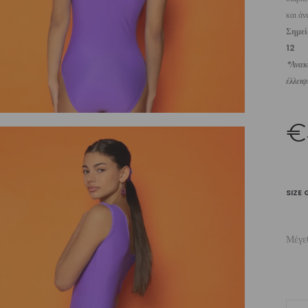
και άν
Σημε
12
*Ανακυ
έλλει
€
SIZE 
Μέγε