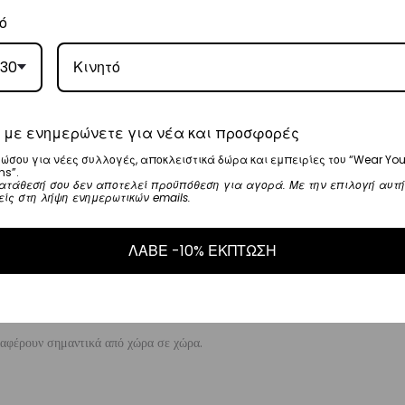
α αναλάβει την παράδοσή σας.
ό
ργάσιμες ημέρες.
30
μηνία αγοράς του προϊόντος χωρίς να έχετε την υποχρέωση να αναφέρετε τους
 με ενημερώνετε για νέα και προσφορές
λής για την επιστροφή, επιβαρύνουν τον πελάτη
. Τα χρήματα θα αποσταλούν
ώσου για νέες συλλογές, αποκλειστικά δώρα και εμπειρίες του “Wear You
έρες που θα παραλάβουμε το επιστρεφόμενο προϊόν.
ns”.
ατάθεσή σου δεν αποτελεί προϋπόθεση για αγορά. Με την επιλογή αυτή
είς στη λήψη ενημερωτικών emails.
τελωνειακές ή εισαγωγικές επιβαρύνσεις.
ΛΑΒΕ -10% ΕΚΠΤΩΣΗ
 ενδέχεται να είστε υπεύθυνοι για τα τέλη διακίνησης και τους φόρους όταν
ου δέματος. Αυτή η πολιτική ισχύει και για τις παραδόσεις στο Ηνωμένο Βασ
βλέψουμε ή να ελέγξουμε τυχόν τελωνειακά τέλη ή εισαγωγικούς δασμούς που
διαφέρουν σημαντικά από χώρα σε χώρα.