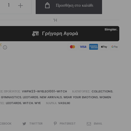
arYourEmotions
Προσθήκη στο καλάθι
ch
tard
ότητα
ΌΣ ΠΡΟΪΌΝΤΟΣ:
VWFW23-WYELEO1001-WITCH
ΚΑΤΗΓΟΡΊΕΣ:
COLLECTIONS
,
,
GYMNASTICS
,
LEOTARDS
,
NEW ARRIVALS
,
WEAR YOUR EMOTIONS
,
WOMEN
ΤΕΣ:
LEOTARDS
,
WITCH
,
WYE
ΜΆΡΚΑ:
VASILIKI
CEBOOK
TWITTER
PINTEREST
EMAIL