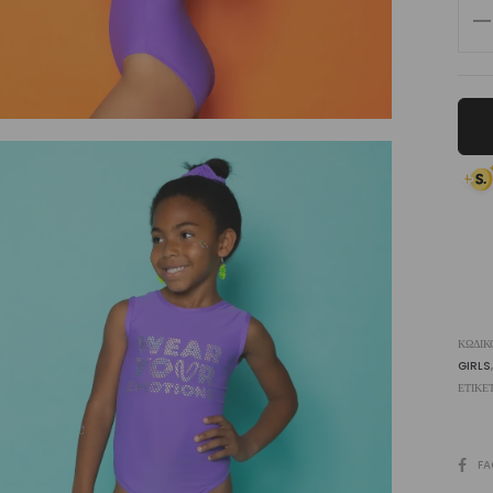
We
Wit
Leo
ποσ
ΚΩΔΙΚ
GIRLS
ΕΤΙΚΈ
SHARE
FA