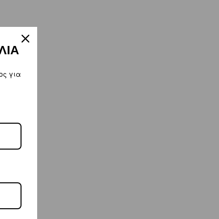
ΛΙΑ
ος για