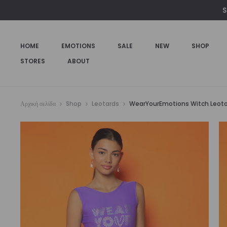
S
HOME
EMOTIONS
SALE
NEW
SHOP
STORES
ABOUT
Αρχική σελίδα
Shop
Leotards
WearYourEmotions Witch Leot