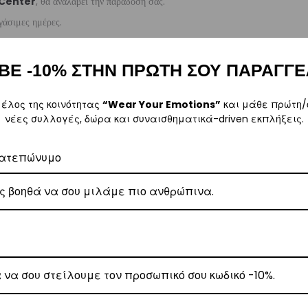
 Center
, θα αναλάβει την παράδοσή σας.
γάσιμες ημέρες.
 όλη την Ελλάδα.
ΒΕ -10% ΣΤΗΝ ΠΡΩΤΗ ΣΟΥ ΠΑΡΑΓΓΕ
μέλος της κοινότητας
“Wear Your Emotions”
και μάθε πρώτη/
νέες συλλογές, δώρα και συναισθηματικά-driven εκπλήξεις.
, θα αναλάβει την παράδοσή σας.
γάσιμες ημέρες.
ατεπώνυμο
5
.
α αναλάβει την παράδοσή σας.
γάσιμες ημέρες.
ι στα
€35
.