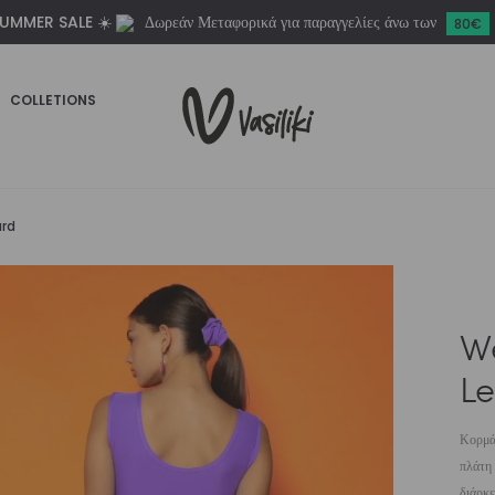
UMMER SALE ☀️
Δωρεάν Μεταφορικά για παραγγελίες άνω των
80€
COLLETIONS
ard
W
Le
Κορμά
πλάτη 
διάρκ