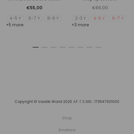
€
55,00
€
69,00
4-5 Y
6-7 Y
8-9 Y
2-3 Y
4-5 Y
6-7 Y
+5 more
+3 more
Copyright © Vasiliki World 2025 ΑΡ. Γ.Ε.ΜΗ.: 173547301000
Shop
Emotions