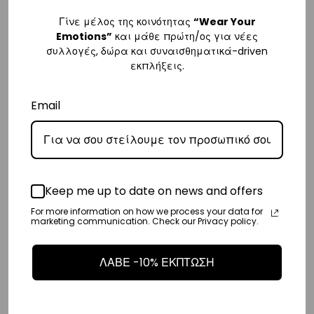
Γίνε μέλος της κοινότητας
“Wear Your
Ευρώπη
Emotions”
και μάθε πρώτη/ος για νέες
– Τα έξοδα αποστολής για όλο την Ευρώπη είναι στα
€25
.
συλλογές, δώρα και συναισθηματικά-driven
– Η Η συνεργαζόμενη εταιρεία ταχυμεταφορών,
DHL
, θα αναλάβει την
εκπλήξεις.
παράδοσή σας.
Email
– Οι χρόνοι παράδοσης κυμαίνονται συνήθως από 3-8 εργάσιμες
ημέρες.
Διεθνή
– Τα έξοδα αποστολής για όλο τον υπόλοιπο κόσμο είναι στα
€35
.
Keep me up to date on news and offers
– Η Η συνεργαζόμενη εταιρεία ταχυμεταφορών,
DHL
, θα αναλάβει την
For more information on how we process your data for
marketing communication. Check our Privacy policy.
παράδοσή σας.
– Οι χρόνοι παράδοσης κυμαίνονται συνήθως από 3-10 εργάσιμες
ΛΑΒΕ -10% ΕΚΠΤΩΣΗ
ημέρες.
Επιστροφές