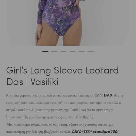
Girl’s Long Sleeve Leotard
Das | Vasiliki
Κορμάκι γυμναστικής με μακρύ μανίκι και ανοικτή πλάτη, σε print
DAS
. Άνετη
εφαρμογή από ανακυκλώσιμο ύφασμα* που απομακρύνει τον ιδρώτα και τέλεια
στήριξη κατά την διάρκεια της προπόνησης. Απαλό και άνετο στην κίνηση.
Σημείωση
: Το μοντέλο της φωτογραφίας είναι Μέγεθος: 12
*Ανακυκλώσιμο υλικό, μαλακό στην υφή, εξαιρετικής ποιότητας και με
πιστοποίηση για έλλειψη βλαβερών ουσιών
OEKO-TEX® standard 100
.