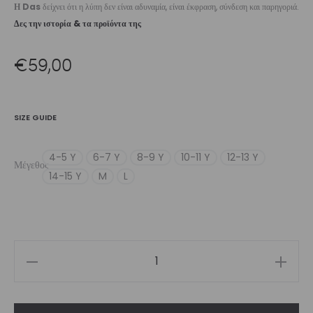
Η Das
δείχνει ότι η λύπη δεν είναι αδυναμία, είναι έκφραση, σύνδεση και παρηγοριά.
Δες την ιστορία & τα προϊόντα της
€
59,00
SIZE GUIDE
4-5 Y
6-7 Y
8-9 Y
10-11 Y
12-13 Y
Μέγεθος
14-15 Y
M
L
Girl’s
Long
Sleeve