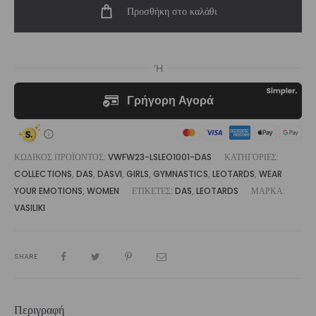
Προσθήκη στο καλάθι
Leotard
Das
|
Vasiliki
ποσότητα
ΚΩΔΙΚΌΣ ΠΡΟΪΌΝΤΟΣ:
VWFW23-LSLEO1001-DAS
ΚΑΤΗΓΟΡΊΕΣ:
COLLECTIONS
,
DAS
,
DASVI
,
GIRLS
,
GYMNASTICS
,
LEOTARDS
,
WEAR
YOUR EMOTIONS
,
WOMEN
ΕΤΙΚΈΤΕΣ:
DAS
,
LEOTARDS
ΜΆΡΚΑ:
VASILIKI
SHARE
Περιγραφή