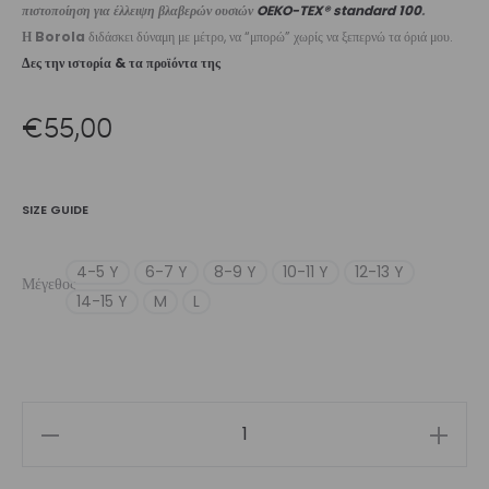
πιστοποίηση για έλλειψη βλαβερών ουσιών
OEKO-TEX® standard 100
.
Η Borola
διδάσκει δύναμη με μέτρο, να “μπορώ” χωρίς να ξεπερνώ τα όριά μου.
Δες την ιστορία & τα προϊόντα της
€
55,00
SIZE GUIDE
4-5 Y
6-7 Y
8-9 Y
10-11 Y
12-13 Y
Μέγεθος
14-15 Y
M
L
Girl’s
Leotard