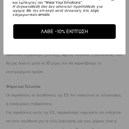
Επιστροφές
και εμπειρίες του “Wear Your Emotions”.
Η συγκατάθεσή σου δεν αποτελεί προϋπόθεση για
αγορά. Με την επιλογή αυτή συναινείς στη λήψη
Επιστροφές είναι δεκτές εντός 14 ημερών από την ημερομηνία αγοράς
ενημερωτικών emails.
του προϊόντος χωρίς να έχετε την υποχρέωση να αναφέρετε τους
λόγους της επιστροφής, υπό την προϋπόθεση ότι η συσκευασία και το
ΛΑΒΕ -10% ΕΚΠΤΩΣΗ
προϊόν είναι άθικτα.
Τα έξοδα αποστολής για την επιστροφή,
επιβαρύνουν τον πελάτη
. Τα χρήματα θα αποσταλούν σε ένα
τραπεζικό λογαριασμό (Εθνικής, Alpha, Πειραιώς ή Eurobank) που
θα μας δώσετε μέσα σε 10 μέρες που θα παραλάβουμε το
επιστρεφόμενο προϊόν.
Φόροι και Τελωνεία
Οι παραδόσεις σε διευθύνσεις της ΕΕ δεν υπόκεινται σε τελωνειακές
ή εισαγωγικές επιβαρύνσεις.
Για παραδόσεις εκτός της ΕΕ, παρακαλούμε σημειώστε ότι ενδέχεται
να είστε υπεύθυνοι για τα τέλη διακίνησης και τους φόρους όταν η