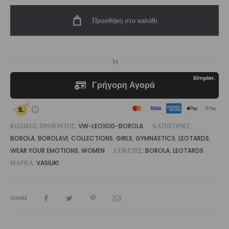
Borola
Προσθήκη στο καλάθι
|
Vasiliki
ποσότητα
ΚΩΔΙΚΌΣ ΠΡΟΪΌΝΤΟΣ:
VW-LEO1010-BOROLA
ΚΑΤΗΓΟΡΊΕΣ:
BOROLA
,
BOROLAVI
,
COLLECTIONS
,
GIRLS
,
GYMNASTICS
,
LEOTARDS
,
WEAR YOUR EMOTIONS
,
WOMEN
ΕΤΙΚΈΤΕΣ:
BOROLA
,
LEOTARDS
ΜΆΡΚΑ:
VASILIKI
SHARE