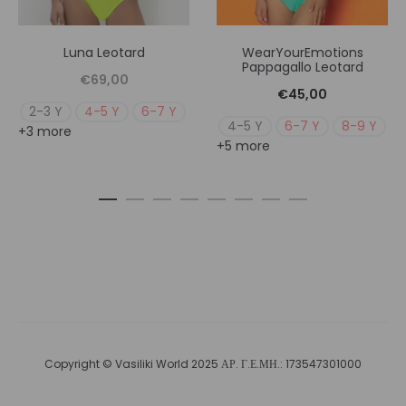
Luna Leotard
WearYourEmotions
Pappagallo Leotard
€
69,00
€
45,00
2-3 Y
4-5 Y
6-7 Y
4-5 Y
6-7 Y
8-9 Y
+3 more
+5 more
Copyright © Vasiliki World 2025 ΑΡ. Γ.Ε.ΜΗ.: 173547301000