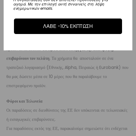
αγορά. Με την επιλογή αυτή συναινείς στη λήψη
ενημερωτικών emails.
Επιστροφές
Επιστροφές είναι δεκτές εντός 14 ημερών από την ημερομηνία αγοράς
ΛΑΒΕ -10% ΕΚΠΤΩΣΗ
του προϊόντος χωρίς να έχετε την υποχρέωση να αναφέρετε τους
λόγους της επιστροφής, υπό την προϋπόθεση ότι η συσκευασία και το
προϊόν είναι άθικτα.
Τα έξοδα αποστολής για την επιστροφή,
επιβαρύνουν τον πελάτη
. Τα χρήματα θα αποσταλούν σε ένα
τραπεζικό λογαριασμό (Εθνικής, Alpha, Πειραιώς ή Eurobank) που
θα μας δώσετε μέσα σε 10 μέρες που θα παραλάβουμε το
επιστρεφόμενο προϊόν.
Φόροι και Τελωνεία
Οι παραδόσεις σε διευθύνσεις της ΕΕ δεν υπόκεινται σε τελωνειακές
ή εισαγωγικές επιβαρύνσεις.
Για παραδόσεις εκτός της ΕΕ, παρακαλούμε σημειώστε ότι ενδέχεται