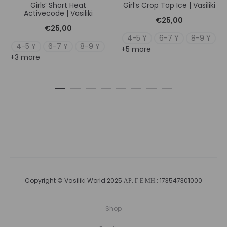
Girls’ Short Heat
Girl’s Crop Top Ice | Vasiliki
Activecode | Vasiliki
€
25,00
€
25,00
4-5 Y
6-7 Y
8-9 Y
4-5 Y
6-7 Y
8-9 Y
+5 more
+3 more
Copyright © Vasiliki World 2025 ΑΡ. Γ.Ε.ΜΗ.: 173547301000
Shop