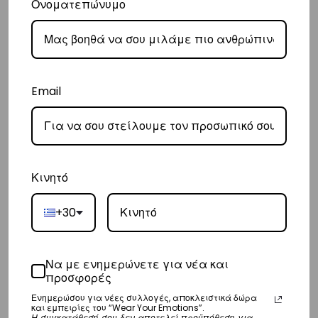
Ονοματεπώνυμο
– Οι χρόνοι παράδοσης κυμαίνονται συνήθως από 2-7 εργάσιμες
ημέρες.
Ευρώπη
– Τα έξοδα αποστολής για όλο την Ευρώπη είναι στα
€25
.
Email
– Η συνεργαζόμενη εταιρεία ταχυμεταφορών,
DHL
, θα αναλάβει την
παράδοσή σας.
– Οι χρόνοι παράδοσης κυμαίνονται συνήθως από 3-8 εργάσιμες
ημέρες.
Κινητό
Διεθνή
+30
– Τα έξοδα αποστολής για όλο τον υπόλοιπο κόσμο είναι στα
€35
.
– Η συνεργαζόμενη εταιρεία ταχυμεταφορών,
DHL
, θα αναλάβει την
Να με ενημερώνετε για νέα και
παράδοσή σας.
προσφορές
– Οι χρόνοι παράδοσης κυμαίνονται συνήθως από 3-10 εργάσιμες
Ενημερώσου για νέες συλλογές, αποκλειστικά δώρα
και εμπειρίες του “Wear Your Emotions”.
ημέρες.
Η συγκατάθεσή σου δεν αποτελεί προϋπόθεση για