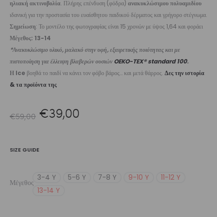
ηλιακή ακτινοβολία
. Πλήρης επένδυση (φόδρα)
ανακυκλώσιμου πολυαμιδίου
ιδανική για την προστασία του ευαίσθητου παιδικού δέρματος και γρήγορο στέγνωμα.
Σημείωση
: Το μοντέλο της φωτογραφίας είναι 15 χρονών με ύψος 1,64 και φοράει
Μέγεθος: 13-14
*Ανακυκλώσιμο υλικό, μαλακό στην υφή, εξαιρετικής ποιότητας και με
πιστοποίηση για έλλειψη βλαβερών ουσιών
OEKO-TEX® standard 100
.
Η Ice
βοηθά το παιδί να κάνει τον φόβο βάρος… και μετά θάρρος.
Δες την ιστορία
& τα προϊόντα της
Original
Η
€
39,00
€
59,00
price
τρέχουσα
SIZE GUIDE
was:
τιμή
3-4 Y
5-6 Y
7-8 Y
9-10 Y
11-12 Y
Μέγεθος
€59,00.
είναι:
13-14 Y
€39,00.