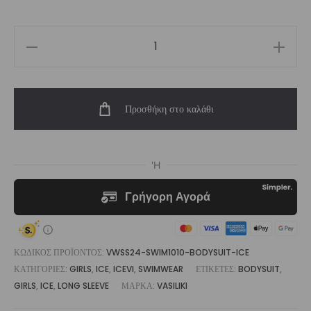
Girl's
Swimwear
One
Προσθήκη στο καλάθι
Piece
Long
Sleeve
Bodysuit
Ice
|
Vasiliki
ποσότητα
ΚΩΔΙΚΌΣ ΠΡΟΪΌΝΤΟΣ:
VWSS24-SWIM1010-BODYSUIT-ICE
ΚΑΤΗΓΟΡΊΕΣ:
GIRLS
,
ICE
,
ICEVI
,
SWIMWEAR
ΕΤΙΚΈΤΕΣ:
BODYSUIT
,
GIRLS
,
ICE
,
LONG SLEEVE
ΜΆΡΚΑ:
VASILIKI