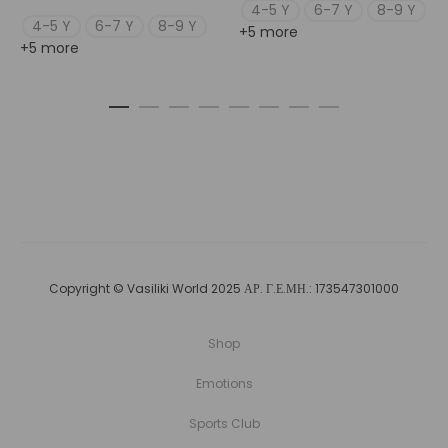
4-5 Y
6-7 Y
8-9 Y
4-5 Y
6-7 Y
8-9 Y
+5 more
+5 more
Copyright © Vasiliki World 2025 ΑΡ. Γ.Ε.ΜΗ.: 173547301000
Shop
Emotions
Sports Club