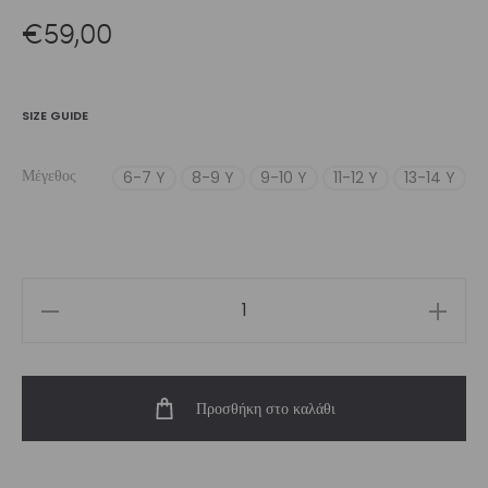
€
59,00
SIZE GUIDE
Μέγεθος
6-7 Y
8-9 Y
9-10 Y
11-12 Y
13-14 Y
Girl’s
Hoodie
Ice
Προσθήκη στο καλάθι
|
Vasiliki
ποσότητα