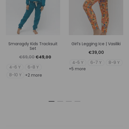
Smaragdy Kids Tracksuit
Girl’s Legging Ice | Vasiliki
Set
€
39,00
Original
Η
€
69,00
€
49,00
4-5 Y
6-7 Y
8-9 Y
price
τρέχουσα
4-6 Y
6-8 Y
+5 more
was:
τιμή
8-10 Y
+2 more
€69,00.
είναι:
€49,00.