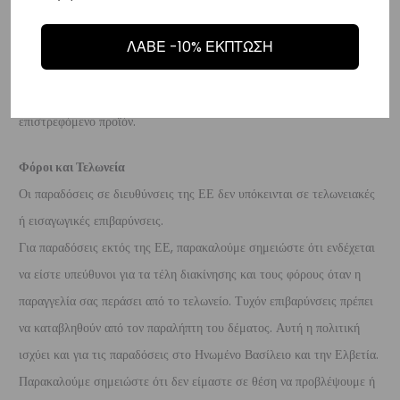
προϊόν είναι άθικτα.
Τα έξοδα αποστολής για την επιστροφή,
επιβαρύνουν τον πελάτη
. Τα χρήματα θα αποσταλούν σε ένα
ΛΑΒΕ -10% ΕΚΠΤΩΣΗ
τραπεζικό λογαριασμό (Εθνικής, Alpha, Πειραιώς ή Eurobank) που
θα μας δώσετε μέσα σε 10 μέρες που θα παραλάβουμε το
επιστρεφόμενο προϊόν.
Φόροι και Τελωνεία
Οι παραδόσεις σε διευθύνσεις της ΕΕ δεν υπόκεινται σε τελωνειακές
ή εισαγωγικές επιβαρύνσεις.
Για παραδόσεις εκτός της ΕΕ, παρακαλούμε σημειώστε ότι ενδέχεται
να είστε υπεύθυνοι για τα τέλη διακίνησης και τους φόρους όταν η
παραγγελία σας περάσει από το τελωνείο. Τυχόν επιβαρύνσεις πρέπει
να καταβληθούν από τον παραλήπτη του δέματος. Αυτή η πολιτική
ισχύει και για τις παραδόσεις στο Ηνωμένο Βασίλειο και την Ελβετία.
Παρακαλούμε σημειώστε ότι δεν είμαστε σε θέση να προβλέψουμε ή