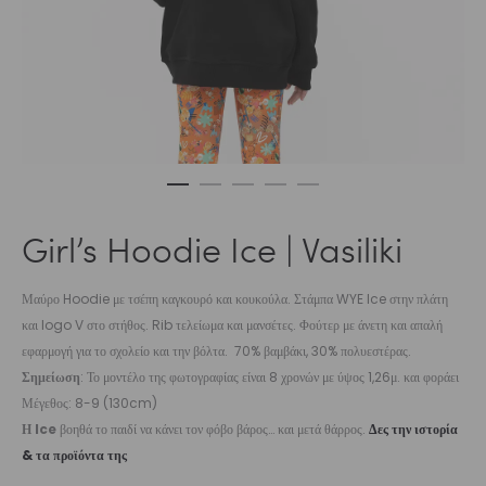
Girl’s Hoodie Ice | Vasiliki
Μαύρο Hoodie με τσέπη καγκουρό και κουκούλα. Στάμπα WYE Ice στην πλάτη
και logo V στο στήθος. Rib τελείωμα και μανσέτες. Φούτερ με άνετη και απαλή
εφαρμογή για το σχολείο και την βόλτα. 70% βαμβάκι, 30% πολυεστέρας.
Σημείωση
: Το μοντέλο της φωτογραφίας είναι 8 χρονών με ύψος 1,26μ. και φοράει
Μέγεθος: 8-9 (130cm)
Η Ice
βοηθά το παιδί να κάνει τον φόβο βάρος… και μετά θάρρος.
Δες την ιστορία
& τα προϊόντα της