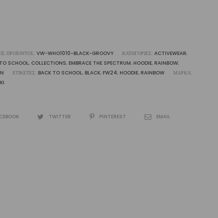
€49,00.
die
ότητα
ΌΣ ΠΡΟΪΌΝΤΟΣ:
VW-WHO1010-BLACK-GROOVY
ΚΑΤΗΓΟΡΊΕΣ:
ACTIVEWEAR
,
 TO SCHOOL
,
COLLECTIONS
,
EMBRACE THE SPECTRUM
,
HOODIE
,
RAINBOW
,
N
ΕΤΙΚΈΤΕΣ:
BACK TO SCHOOL
,
BLACK
,
FW24
,
HOODIE
,
RAINBOW
ΜΆΡΚΑ:
KI
CEBOOK
TWITTER
PINTEREST
EMAIL