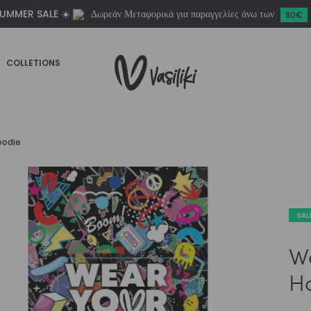
UMMER SALE ☀️
Δωρεάν Μεταφορικά για παραγγελίες άνω των
80€
COLLETIONS
oodie
SAL
W
H