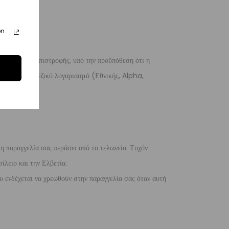
n.
 λόγους της επιστροφής, υπό την προϋπόθεση ότι η
 σε ένα τραπεζικό λογαριασμό (Εθνικής, Alpha,
 η παραγγελία σας περάσει από το τελωνείο. Τυχόν
ίλειο και την Ελβετία.
 ενδέχεται να χρεωθούν στην παραγγελία σας όταν αυτή