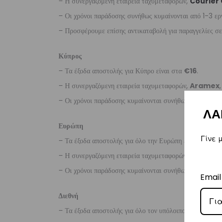
– Η συνεργαζόμενη εταιρεία ταχυμεταφορών,
Courier
– Οι χρόνοι παράδοσης συνήθως κυμαίνονται από 1-3 ερ
– Προσφέρουμε επίσης αντικαταβολή για παραγγελίες σ
Κύπρος
– Τα έξοδα αποστολής για Κύπρο είναι στα
€16
.
– Η συνεργαζόμενη εταιρεία ταχυμεταφορών,
Aramex
– Οι χρόνοι παράδοσης κυμαίνονται συνήθως από 2-7 ερ
ΛΑ
Ευρώπη
Γίνε 
– Τα έξοδα αποστολής για όλο την Ευρώπη είναι στα
€2
– Η συνεργαζόμενη εταιρεία ταχυμεταφορών,
DHL
, θα α
– Οι χρόνοι παράδοσης κυμαίνονται συνήθως από 3-8 ερ
Email
Διεθνή
– Τα έξοδα αποστολής για όλο τον υπόλοιπο κόσμο είνα