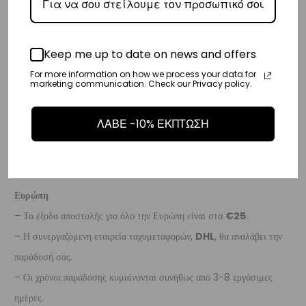
– Προσφέρουμε επίσης αντικαταβολή για παραγγελίες σε όλη την
Ελλάδα με extra χρέωση €2.
Keep me up to date on news and offers
Κύπρος
For more information on how we process your data for
– Τα έξοδα αποστολής για Κύπρο είναι στα
€16
.
marketing communication. Check our Privacy policy.
– Η συνεργαζόμενη εταιρεία ταχυμεταφορών,
Aramex
, θα αναλάβει
την παράδοσή σας.
ΛΑΒΕ -10% ΕΚΠΤΩΣΗ
– Οι χρόνοι παράδοσης κυμαίνονται συνήθως από 2-7 εργάσιμες
ημέρες.
Ευρώπη
– Τα έξοδα αποστολής για όλο την Ευρώπη είναι στα
€25
.
– Η συνεργαζόμενη εταιρεία ταχυμεταφορών,
DHL
, θα αναλάβει την
παράδοσή σας.
– Οι χρόνοι παράδοσης κυμαίνονται συνήθως από 3-8 εργάσιμες
ημέρες.