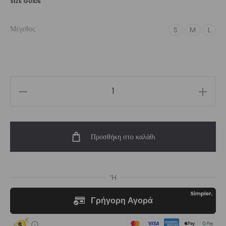
SIZE GUIDE
Μέγεθος
S
M
L
Women’s
High-
Waist
Προσθήκη στο καλάθι
Legging
Blue
Seen
|
Vasiliki
ποσότητα