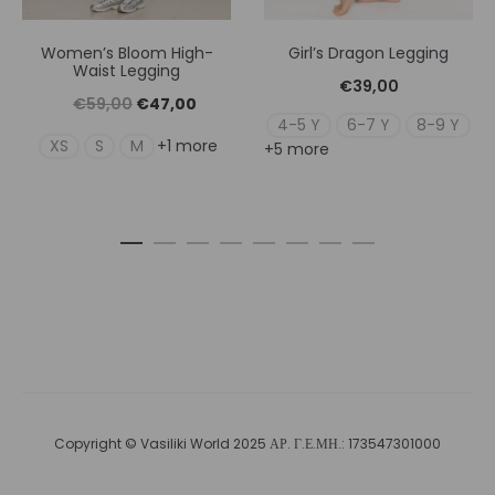
Women’s Bloom High-
Girl’s Dragon Legging
Waist Legging
€
39,00
Original
Η
€
59,00
€
47,00
4-5 Y
6-7 Y
8-9 Y
price
τρέχουσα
XS
S
M
+1 more
+5 more
was:
τιμή
€59,00.
είναι:
€47,00.
Copyright © Vasiliki World 2025 ΑΡ. Γ.Ε.ΜΗ.: 173547301000