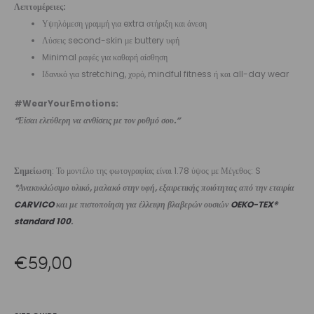
Λεπτομέρειες:
Υψηλόμεση γραμμή για extra στήριξη και άνεση
Λύσεις second-skin με buttery υφή
Minimal ραφές για καθαρή αίσθηση
Ιδανικό για stretching, χορό, mindful fitness ή και all-day wear
#WearYourEmotions:
“Είσαι ελεύθερη να ανθίσεις με τον ρυθμό σου.”
Σημείωση
: Το μοντέλο της φωτογραφίας είναι 1.78 ύψος με Μέγεθος: S
*Ανακυκλώσιμο υλικό, μαλακό στην υφή, εξαιρετικής ποιότητας από την εταιρία
CARVICO
και με πιστοποίηση για έλλειψη βλαβερών ουσιών
OEKO-TEX®
standard 100
.
€
59,00