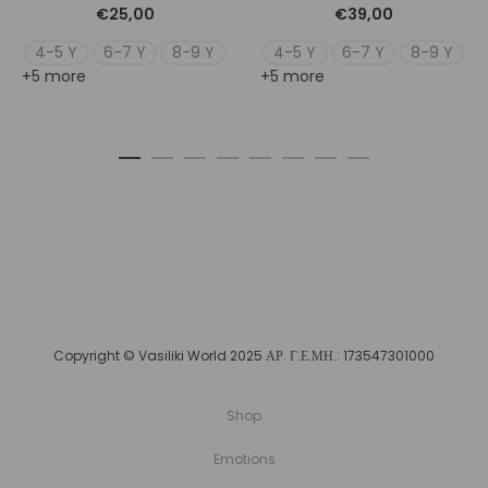
€
25,00
€
39,00
4-5 Y
6-7 Y
8-9 Y
4-5 Y
6-7 Y
8-9 Y
+5 more
+5 more
Copyright © Vasiliki World 2025 ΑΡ. Γ.Ε.ΜΗ.: 173547301000
Shop
Emotions