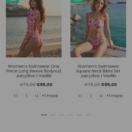
SALE
SALE
Women’s Swimwear One
Women’s Swimwear
Piece Long Sleeve Bodysuit
Square Neck Bikini Set
Juicydive | Vasiliki
Juicydive | Vasiliki
Original
Η
Original
Η
€
79,00
€
65,00
€
79,00
€
65,00
price
τρέχουσα
price
τρέχουσ
XS
S
M
XS
S
M
+1 more
+1 more
was:
τιμή
was:
τιμή
€79,00.
είναι:
€79,00.
είναι:
€65,00.
€65,00