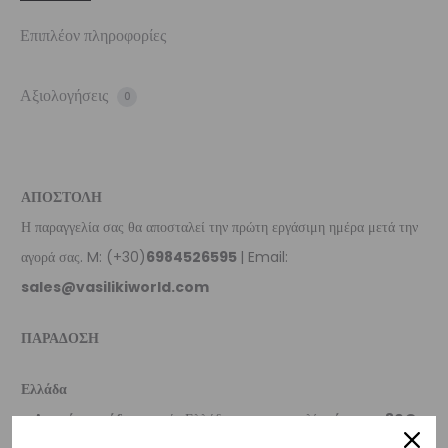
Επιπλέον πληροφορίες
Αξιολογήσεις
0
ΑΠΟΣΤΟΛΗ
Η παραγγελία σας θα αποσταλεί την πρώτη εργάσιμη ημέρα μετά την
αγορά σας. M: (+30)
6984526595
| Email:
sales@vasilikiworld.com
ΠΑΡΑΔΟΣΗ
Ελλάδα
–
Δωρεάν παράδοση
εντός Ελλάδας για παραγγελίες
άνω των 80€
.