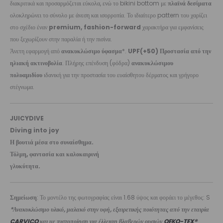
διακριτικά και προσαρμόζεται εύκολα, ενώ το bikini bottom με
πλαϊνά δεσίματα
ολοκληρώνει το σύνολο με άνεση και ισορροπία. Το ιδιαίτερο pattern του χαρίζει
στο σχέδιο έναν
premium, fashion-forward
χαρακτήρα για εμφανίσεις
που ξεχωρίζουν στην παραλία ή την πισίνα.
Άνετη εφαρμογή από
ανακυκλώσιμο ύφασμα
*.
UPF(+50) Προστασία από την
ηλιακή ακτινοβολία
. Πλήρης επένδυση (φόδρα)
ανακυκλώσιμου
πολυαμιδίου
ιδανική για την προστασία του ευαίσθητου δέρματος και γρήγορο
στέγνωμα.
JUICYDIVE
Diving into joy
Η βουτιά μέσα στο συναίσθημα.
Τόλμη, φαντασία και καλοκαιρινή
γλυκύτητα.
Σημείωση
: Το μοντέλο της φωτογραφίας είναι 1.68 ύψος και φοράει το μέγεθος: S
*Ανακυκλώσιμο υλικό, μαλακό στην υφή, εξαιρετικής ποιότητας από την εταιρία
CARVICO
και με πιστοποίηση για έλλειψη βλαβερών ουσιών
OEKO-TEX®