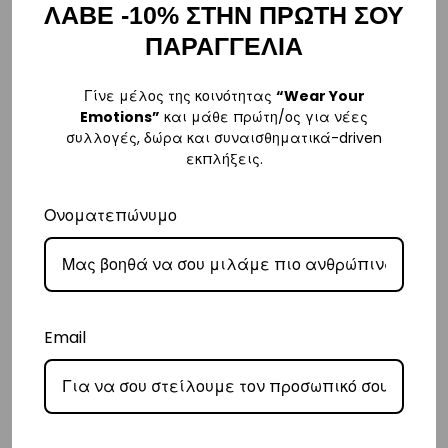
– Για παραγγελίες κάτω των €80, υπάρχει σταθερή χρέωση εξόδων
ΛΑΒΕ -10% ΣΤΗΝ ΠΡΩΤΗ ΣΟΥ
αποστολής στα
€3
.
ΠΑΡΑΓΓΕΛΙΑ
– Η συνεργαζόμενη εταιρεία ταχυμεταφορών,
Courier Center
, θα
αναλάβει την παράδοσή σας.
Γίνε μέλος της κοινότητας
“Wear Your
Emotions”
και μάθε πρώτη/ος για νέες
– Οι χρόνοι παράδοσης συνήθως κυμαίνονται από 1-3 εργάσιμες
συλλογές, δώρα και συναισθηματικά-driven
ημέρες.
εκπλήξεις.
– Προσφέρουμε επίσης αντικαταβολή για παραγγελίες σε όλη την
Ελλάδα με extra χρέωση €2.
Ονοματεπώνυμο
Κύπρος
– Τα έξοδα αποστολής για Κύπρο είναι στα
€16
.
– Η συνεργαζόμενη εταιρεία ταχυμεταφορών,
Aramex
, θα αναλάβει
Email
την παράδοσή σας.
– Οι χρόνοι παράδοσης κυμαίνονται συνήθως από 2-7 εργάσιμες
ημέρες.