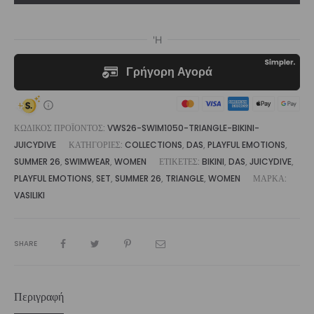
Set
Juicydive
|
Vasiliki
ποσότητα
ΚΩΔΙΚΌΣ ΠΡΟΪΌΝΤΟΣ:
VWS26-SWIM1050-TRIANGLE-BIKINI-
JUICYDIVE
ΚΑΤΗΓΟΡΊΕΣ:
COLLECTIONS
,
DAS
,
PLAYFUL EMOTIONS
,
SUMMER 26
,
SWIMWEAR
,
WOMEN
ΕΤΙΚΈΤΕΣ:
BIKINI
,
DAS
,
JUICYDIVE
,
PLAYFUL EMOTIONS
,
SET
,
SUMMER 26
,
TRIANGLE
,
WOMEN
ΜΆΡΚΑ:
VASILIKI
SHARE
Περιγραφή