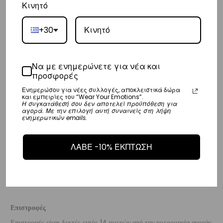
Κινητό
Ευρώπη
– Τα έξοδα αποστολής για όλο την Ευρώπη είναι στα
€25
.
+30
– Η συνεργαζόμενη εταιρεία ταχυμεταφορών,
DHL
, θα αναλάβει την
παράδοσή σας.
Να με ενημερώνετε για νέα και
– Οι χρόνοι παράδοσης κυμαίνονται συνήθως από 3-8 εργάσιμες
προσφορές
ημέρες.
Ενημερώσου για νέες συλλογές, αποκλειστικά δώρα
και εμπειρίες του “Wear Your Emotions”.
Η συγκατάθεσή σου δεν αποτελεί προϋπόθεση για
Διεθνή
αγορά. Με την επιλογή αυτή συναινείς στη λήψη
ενημερωτικών emails.
– Τα έξοδα αποστολής για όλο τον υπόλοιπο κόσμο είναι στα
€35
.
– Η συνεργαζόμενη εταιρεία ταχυμεταφορών,
DHL
, θα αναλάβει την
ΛΑΒΕ -10% ΕΚΠΤΩΣΗ
παράδοσή σας.
– Οι χρόνοι παράδοσης κυμαίνονται συνήθως από 3-10 εργάσιμες
ημέρες.
Επιστροφές
Επιστροφές είναι δεκτές εντός 14 ημερών από την ημερομηνία αγοράς