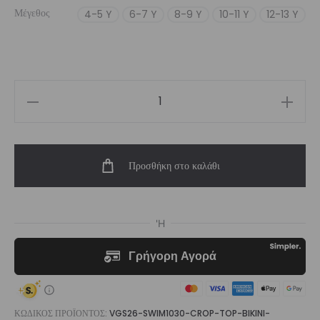
Μέγεθος
4-5 Y
6-7 Y
8-9 Y
10-11 Y
12-13 Y
€69,00.
είναι:
€55,00.
Girls'
Swimwear
Long
Προσθήκη στο καλάθι
Sleeve
Crop
Top
Bikini
Set
Joypop
|
Vasiliki
ΚΩΔΙΚΌΣ ΠΡΟΪΌΝΤΟΣ:
VGS26-SWIM1030-CROP-TOP-BIKINI-