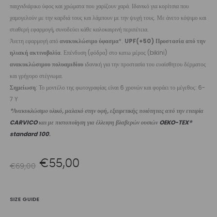
παιχνιδιάρικο ύφος και χρώματα που χαρίζουν χαρά. Ιδανικό για κορίτσια που
χαμογελούν με την καρδιά τους και λάμπουν με την ψυχή τους. Με άνετο κόψιμο και
σταθερή εφαρμογή, συνοδεύει κάθε καλοκαιρινή περιπέτεια.
Άνετη εφαρμογή από
ανακυκλώσιμο ύφασμα
*.
UPF(+50) Προστασία από την
ηλιακή ακτινοβολία
. Επένδυση (φόδρα) στο κατω μέρος (bikini)
ανακυκλώσιμου πολυαμιδίου
ιδανική για την προστασία του ευαίσθητου δέρματος
και γρήγορο στέγνωμα.
Σημείωση
: Το μοντέλο της φωτογραφίας είναι 6 χρονών και φοράει το μέγεθος: 6-
7 Y
*Ανακυκλώσιμο υλικό, μαλακό στην υφή, εξαιρετικής ποιότητας από την εταιρία
CARVICO
και με πιστοποίηση για έλλειψη βλαβερών ουσιών
OEKO-TEX®
standard 100
.
Original
Η
€
55,00
€
69,00
price
τρέχουσα
SIZE GUIDE
was:
τιμή