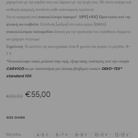
χαμογελούν με την καρδιά τους και λάμπουν με την ψυχή τους. Με άνετο κόψιμο και
σταθερή εφαρμογή, συνοδεύει κάθε καλοκαιρινή περιπέτεια.
Άνετη εφαρμογή από
ανακυκλώσιμο ύφασμα
*.
UPF(+50) Προστασία από την
ηλιακή ακτινοβολία
. Επένδυση (φόδρα) στο κατω μέρος (bikini)
ανακυκλώσιμου πολυαμιδίου
ιδανική για την προστασία του ευαίσθητου δέρματος
και γρήγορο στέγνωμα.
Σημείωση
: Το μοντέλο της φωτογραφίας είναι 6 χρονών και φοράει το μέγεθος: 6-
7 Y
*Ανακυκλώσιμο υλικό, μαλακό στην υφή, εξαιρετικής ποιότητας από την εταιρία
CARVICO
και με πιστοποίηση για έλλειψη βλαβερών ουσιών
OEKO-TEX®
standard 100
.
Original
Η
€
55,00
€
69,00
price
τρέχουσα
SIZE GUIDE
was:
τιμή
Μέγεθος
4-5 Y
6-7 Y
8-9 Y
10-11 Y
12-13 Y