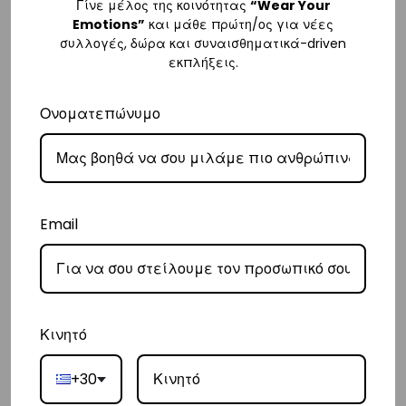
Γίνε μέλος της κοινότητας
“Wear Your
Emotions”
και μάθε πρώτη/ος για νέες
Κύπρος
συλλογές, δώρα και συναισθηματικά-driven
εκπλήξεις.
– Τα έξοδα αποστολής για Κύπρο είναι στα
€16
.
– Η συνεργαζόμενη εταιρεία ταχυμεταφορών,
Aramex
, θα αναλάβει
Ονοματεπώνυμο
την παράδοσή σας.
– Οι χρόνοι παράδοσης κυμαίνονται συνήθως από 2-7 εργάσιμες
ημέρες.
Ευρώπη
Email
– Τα έξοδα αποστολής για όλο την Ευρώπη είναι στα
€25
.
– Η συνεργαζόμενη εταιρεία ταχυμεταφορών,
DHL
, θα αναλάβει την
παράδοσή σας.
– Οι χρόνοι παράδοσης κυμαίνονται συνήθως από 3-8 εργάσιμες
Κινητό
ημέρες.
+30
Διεθνή