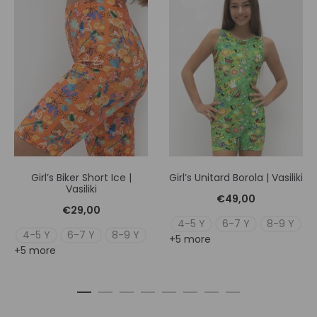
Girl’s Biker Short Ice |
Girl’s Unitard Borola | Vasiliki
Vasiliki
€
49,00
€
29,00
4-5 Y
6-7 Y
8-9 Y
4-5 Y
6-7 Y
8-9 Y
+5 more
+5 more