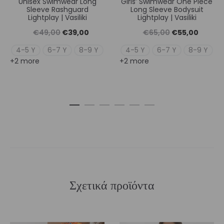
Unisex Swimwear Long
Girls’ Swimwear One Piece
Sleeve Rashguard
Long Sleeve Bodysuit
Lightplay | Vasiliki
Lightplay | Vasiliki
Original
Η
Original
Η
€
49,00
€
39,00
€
65,00
€
55,00
price
τρέχουσα
price
τρέχουσ
4-5 Y
6-7 Y
8-9 Y
4-5 Y
6-7 Y
8-9 Y
+2 more
+2 more
was:
τιμή
was:
τιμή
€49,00.
είναι:
€65,00.
είναι:
€39,00.
€55,00
Σχετικά προϊόντα