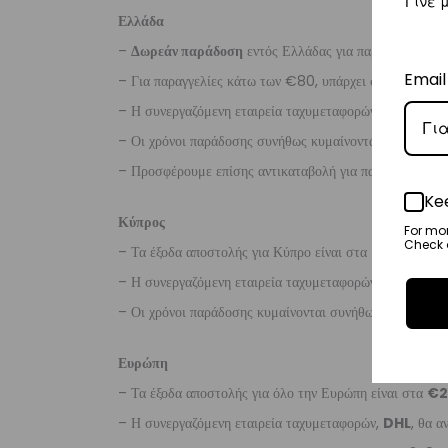
Γίνε 
Ελλάδα
–
Δωρεάν παράδοση
εντός Ελλάδας για παραγγελίες
άν
Email
– Για παραγγελίες κάτω των €80, υπάρχει σταθερή χρ
– Η συνεργαζόμενη εταιρεία ταχυμεταφορών,
Courier
– Οι χρόνοι παράδοσης συνήθως κυμαίνονται από 1-3 ερ
– Προσφέρουμε επίσης αντικαταβολή για παραγγελίες σ
Ke
Κύπρος
For mo
Check o
– Τα έξοδα αποστολής για Κύπρο είναι στα
€16
.
– Η συνεργαζόμενη εταιρεία ταχυμεταφορών,
Aramex
– Οι χρόνοι παράδοσης κυμαίνονται συνήθως από 2-7 ερ
Ευρώπη
– Τα έξοδα αποστολής για όλο την Ευρώπη είναι στα
€2
– Η συνεργαζόμενη εταιρεία ταχυμεταφορών,
DHL
, θα α