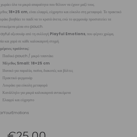
 χωράει όλα τα μικρά απαραίτητα που θέλουν να έχουν μαζί τους.
γεθος
18×25 cm
, είναι ελαφρύ, εύχρηστο και εύκολο στη μεταφορά. Το πρακτικό
υράκι βοηθάει το παιδί να το κρατά άνετα, ενώ το φερμουάρ προστατεύει τα
αντικείμενα μέσα στο pouch.
layful αξεσουάρ από τη συλλογή
Playful Emotions
, που φέρνει χρώμα,
ία και χαρά σε κάθε καλοκαιρινή στιγμή.
μέρειες προϊόντος:
Παιδικό pouch / μικρό τσαντάκι
Μέγεθος Small: 18×25 cm
Ιδανικό για παραλία, πισίνα, διακοπές και βόλτες
Πρακτικό φερμουάρ
Λουράκι για εύκολη μεταφορά
Κατάλληλο για μικρά καλοκαιρινά αντικείμενα
Ελαφρύ και εύχρηστο
rYourEmotions
Original
Η
€
25,00