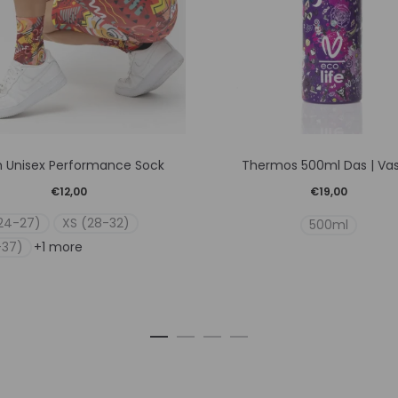
Αυτό
Αυτό
h Unisex Performance Sock
Thermos 500ml Das | Vasil
το
το
€
12,00
€
19,00
προϊόν
προϊόν
24-27)
XS (28-32)
500ml
έχει
έχει
-37)
+1 more
πολλαπλές
πολλαπλ
παραλλαγές.
παραλλα
Οι
Οι
επιλογές
επιλογέ
μπορούν
μπορού
να
να