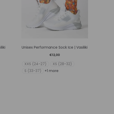
Αυτό
iki
Unisex Performance Sock Ice | Vasiliki
Blaze 
το
€
12,00
προϊόν
XXS (24-27)
XS (28-32)
XXS (24
έχει
S (33-37)
S (33-37
+1 more
ές
πολλαπλές
γές.
παραλλαγές.
Οι
ς
επιλογές
ν
μπορούν
να