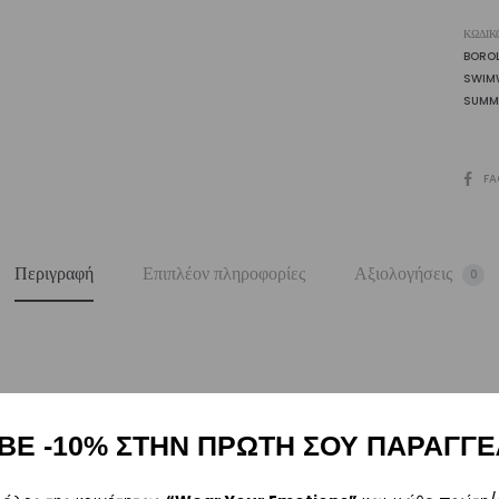
ΚΩΔΙΚ
BORO
SWIM
SUMM
SHARE
FA
Περιγραφή
Επιπλέον πληροφορίες
Αξιολογήσεις
0
ρα μετά την αγορά σας. M: (+30)
6984526595
| Email:
sales@vasili
ΒΕ -10% ΣΤΗΝ ΠΡΩΤΗ ΣΟΥ ΠΑΡΑΓΓΕ