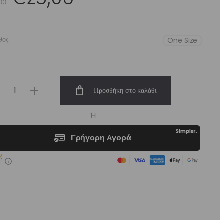
00
price
τρέχουσα
θος
One Size
was:
τιμή
s’
Προσθήκη στο καλάθι
uch
€29,00.
είναι:
htplay
liki
€25,00.
ότητα