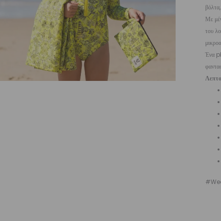
βόλτα,
Με μέ
του λο
μικρο
Ένα p
φαντασ
Λεπτο
#Wea