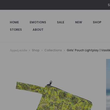
€29,00.
είναι:
S
€25,00.
HOME
EMOTIONS
SALE
NEW
SHOP
STORES
ABOUT
Αρχική σελίδα
Shop
Collections
Girls’ Pouch Lightplay | Vasilik