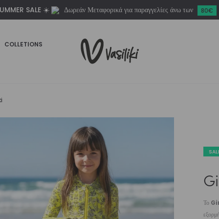
UMMER SALE ☀️
Δωρεάν Μεταφορικά για παραγγελίες άνω των
ποσότητα
80€
COLLETIONS
i
SAL
Gi
Το
Gi
εξορμή