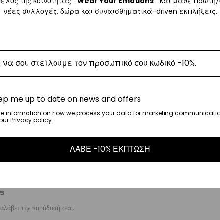
μέλος της κοινότητας
“Wear Your Emotions”
και μάθε πρώτη/
νέες συλλογές, δώρα και συναισθηματικά-driven εκπλήξεις.
ω των 80€
.
έωση εξόδων αποστολής στα
€3
.
 Center
, θα αναλάβει την παράδοσή σας.
γάσιμες ημέρες.
ε όλη την Ελλάδα με extra χρέωση €2.
ep me up to date on news and offers
re information on how we process your data for marketing communicatio
ur Privacy policy.
, θα αναλάβει την παράδοσή σας.
ΛΑΒΕ -10% ΕΚΠΤΩΣΗ
γάσιμες ημέρες.
5
.
ναλάβει την παράδοσή σας.