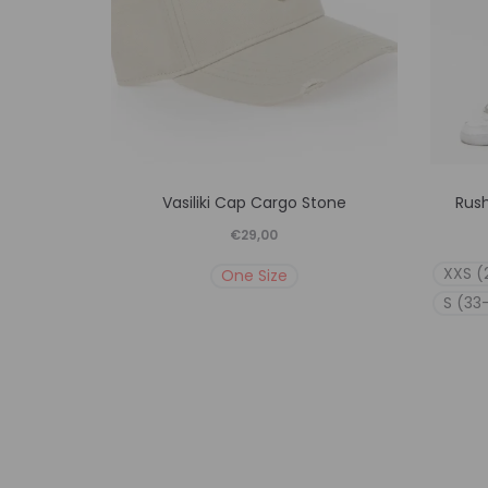
Αυτό
Vasiliki Cap Cargo Stone
Rus
το
€
29,00
προϊόν
XXS (
One Size
έχει
S (33
πολλαπλές
παραλλαγές.
Οι
επιλογές
μπορούν
να