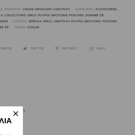
ΌΣ ΠΡΟΪΌΝΤΟΣ:
VGS26-GPOUCH01-LIGHTPLAY
ΚΑΤΗΓΟΡΊΕΣ:
ACCESSORIES
,
LA
,
COLLECTIONS
,
GIRLS
,
PLAYFUL EMOTIONS
,
POUCHES
,
SUMMER 26
,
WEAR
ΕΤΙΚΈΤΕΣ:
BOROLA
,
GIRLS
,
LIGHTPLAY
,
PLAYFUL EMOTIONS
,
POUCHES
,
ER 26
ΜΆΡΚΑ:
VASILIKI
CEBOOK
TWITTER
PINTEREST
EMAIL
kiworld.com
ΛΙΑ