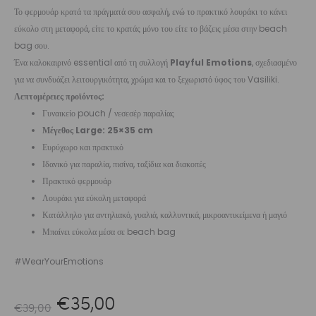
Το φερμουάρ κρατά τα πράγματά σου ασφαλή, ενώ το πρακτικό λουράκι το κάνει
εύκολο στη μεταφορά, είτε το κρατάς μόνο του είτε το βάζεις μέσα στην beach
bag σου.
Ένα καλοκαιρινό essential από τη συλλογή
Playful Emotions
, σχεδιασμένο
για να συνδυάζει λειτουργικότητα, χρώμα και το ξεχωριστό ύφος του Vasiliki.
Λεπτομέρειες προϊόντος:
Γυναικείο pouch / νεσεσέρ παραλίας
Μέγεθος Large: 25×35 cm
Ευρύχωρο και πρακτικό
Ιδανικό για παραλία, πισίνα, ταξίδια και διακοπές
Πρακτικό φερμουάρ
Λουράκι για εύκολη μεταφορά
Κατάλληλο για αντηλιακό, γυαλιά, καλλυντικά, μικροαντικείμενα ή μαγιό
Μπαίνει εύκολα μέσα σε beach bag
#WearYourEmotions
Original
Η
€
35,00
€
39,00