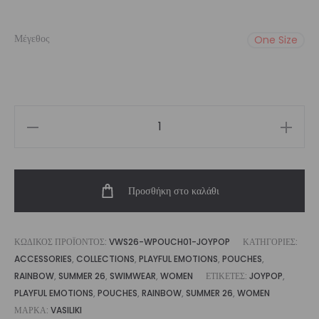
price
τρέχουσα
Μέγεθος
One Size
was:
τιμή
€39,00.
είναι:
€35,00.
Women’s
Pouch
Joypop
Προσθήκη στο καλάθι
|
Vasiliki
ποσότητα
ΚΩΔΙΚΌΣ ΠΡΟΪΌΝΤΟΣ:
VWS26-WPOUCH01-JOYPOP
ΚΑΤΗΓΟΡΊΕΣ:
ACCESSORIES
,
COLLECTIONS
,
PLAYFUL EMOTIONS
,
POUCHES
,
RAINBOW
,
SUMMER 26
,
SWIMWEAR
,
WOMEN
ΕΤΙΚΈΤΕΣ:
JOYPOP
,
PLAYFUL EMOTIONS
,
POUCHES
,
RAINBOW
,
SUMMER 26
,
WOMEN
ΜΆΡΚΑ:
VASILIKI