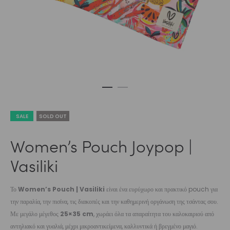
SALE
SOLD OUT
Women’s Pouch Joypop |
Vasiliki
Το
Women’s Pouch | Vasiliki
είναι ένα ευρύχωρο και πρακτικό pouch για
την παραλία, την πισίνα, τις διακοπές και την καθημερινή οργάνωση της τσάντας σου.
Με μεγάλο μέγεθος
25×35 cm
, χωράει όλα τα απαραίτητα του καλοκαιριού από
αντηλιακό και γυαλιά, μέχρι μικροαντικείμενα, καλλυντικά ή βρεγμένο μαγιό.