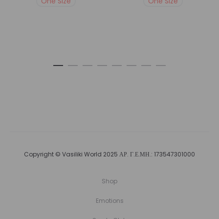
One Size
One Size
Copyright © Vasiliki World 2025 ΑΡ. Γ.Ε.ΜΗ.: 173547301000
Shop
Emotions