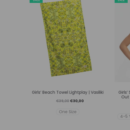
SALE
SALE
Αυτό
Girls’ Beach Towel Lightplay | Vasiliki
Girls
το
Out 
Original
Η
€
39,00
€
30,00
προϊόν
price
τρέχουσα
One Size
έχει
4-5 
was:
τιμή
πολλαπλές
€39,00.
είναι:
παραλλαγές.