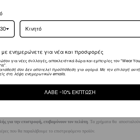
ό
5
.
30
ναλάβει την παράδοσή σας.
γάσιμες ημέρες.
 με ενημερώνετε για νέα και προσφορές
ώσου για νέες συλλογές, αποκλειστικά δώρα και εμπειρίες του “Wear You
ns”.
ι στα
€35
.
ατάθεσή σου δεν αποτελεί προϋπόθεση για αγορά. Με την επιλογή αυτή
είς στη λήψη ενημερωτικών emails.
ναλάβει την παράδοσή σας.
ργάσιμες ημέρες.
ΛΑΒΕ -10% ΕΚΠΤΩΣΗ
μηνία αγοράς του προϊόντος χωρίς να έχετε την υποχρέωση να αναφέρετε τους
λής για την επιστροφή, επιβαρύνουν τον πελάτη
. Τα χρήματα θα αποσταλούν
έρες που θα παραλάβουμε το επιστρεφόμενο προϊόν.