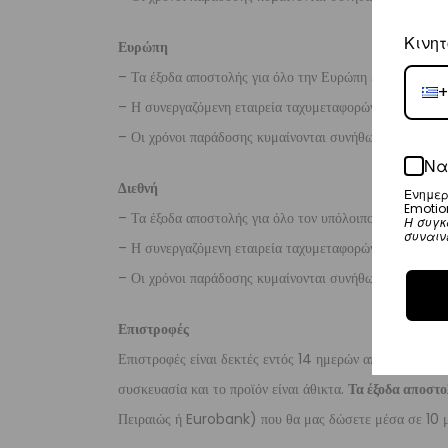
Κινητ
Ευρώπη
– Τα έξοδα αποστολής για όλο την Ευρώπη είναι στα
€2
+
– Η συνεργαζόμενη εταιρεία ταχυμεταφορών,
DHL
, θα α
– Οι χρόνοι παράδοσης κυμαίνονται συνήθως από 3-8 ερ
Να
Διεθνή
Ενημερ
Emotio
– Τα έξοδα αποστολής για όλο τον υπόλοιπο κόσμο είνα
Η συγκ
συναιν
– Η συνεργαζόμενη εταιρεία ταχυμεταφορών,
DHL
, θα α
– Οι χρόνοι παράδοσης κυμαίνονται συνήθως από 3-10 ε
Επιστροφές
Επιστροφές είναι δεκτές εντός 14 ημερών από την ημερο
συσκευασία και το προϊόν είναι άθικτα.
Τα έξοδα αποστο
Πειραιώς ή Eurobank) που θα μας δώσετε μέσα σε 10 μ