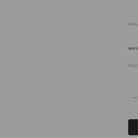
€
59,
SIZE 
Μέγε
Girl
Sw
Cr
To
Biki
Set