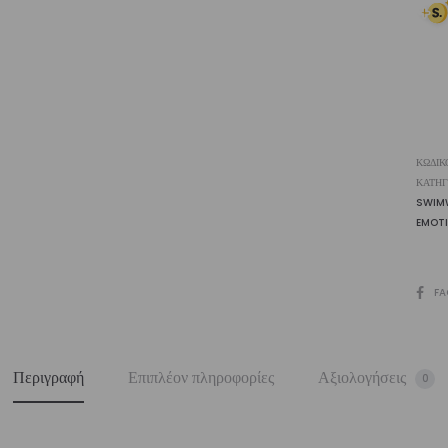
Lig
|
Vasi
ποσ
ΚΩΔΙΚ
ΚΑΤΗΓ
SWIM
EMOT
SHARE
FA
Περιγραφή
Επιπλέον πληροφορίες
Αξιολογήσεις
0