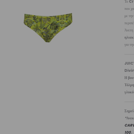
Το
Cr
που χα
με την
περιπέ
Άνετη
ηλιακ
για τη
JUIC
Divi
Η βου
Τόλμη
γλυκύ
Σημε
*Ανακυ
CAR
100
.