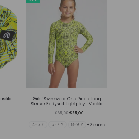
SALE
SALE
Αυτό
siliki
Girls’ Swimwear One Piece Long
Girls’ Hoo
το
Sleeve Bodysuit Lightplay | Vasiliki
προϊόν
Original
Η
€
65,00
€
55,00
έχει
price
τρέχουσα
4-5 Y
6-7 Y
8-9 Y
+2 more
ές
πολλαπλές
was:
τιμή
γές.
παραλλαγές.