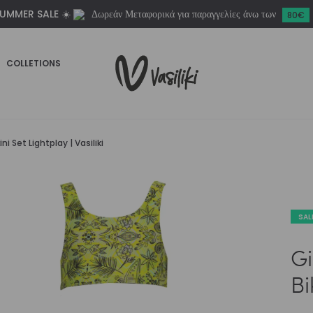
UMMER SALE ☀️
Δωρεάν Μεταφορικά για παραγγελίες άνω των
Set
80€
Lightplay
|
COLLETIONS
Vasiliki
ποσότητα
i Set Lightplay | Vasiliki
SAL
Gi
Bi