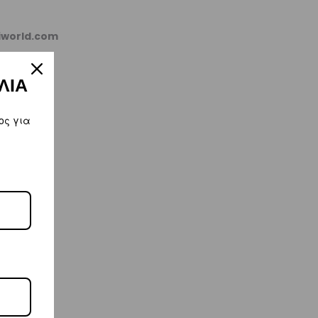
kiworld.com
ΛΙΑ
ος για