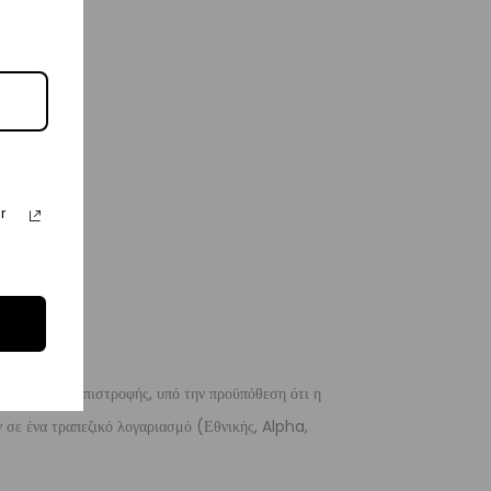
r
 λόγους της επιστροφής, υπό την προϋπόθεση ότι η
 σε ένα τραπεζικό λογαριασμό (Εθνικής, Alpha,