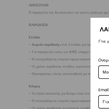
ΑΠΟΣΤΟΛΗ
Η παραγγελία σας θα αποσταλεί την πρώτη εργάσιμη ημέ
ΠΑΡΑΔΟΣΗ
ΛΑ
Ελλάδα
Γίνε 
–
Δωρεάν παράδοση
εντός Ελλάδας για παραγγελίες
άν
– Για παραγγελίες κάτω των €80, υπάρχει σταθερή χρ
– Η συνεργαζόμενη εταιρεία ταχυμεταφορών,
Courier
Ονομ
– Οι χρόνοι παράδοσης συνήθως κυμαίνονται από 1-3 ερ
– Προσφέρουμε επίσης αντικαταβολή για παραγγελίες σ
Κύπρος
Email
– Τα έξοδα αποστολής για Κύπρο είναι στα
€16
.
– Η συνεργαζόμενη εταιρεία ταχυμεταφορών,
Aramex
– Οι χρόνοι παράδοσης κυμαίνονται συνήθως από 2-7 ερ