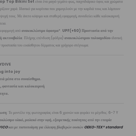
op Top Bikini Set
είναι ένα μαγιό γεμάτο φως, παιχνιδιάρικο ύφος και χρώματα
ρίζουν χαρά. Ιδανικό για κορίτσια που χαμογελούν με την καρδιά τους και λάμπουν
 ψυχή τους. Με άνετο κόψιμο και σταθερή εφαρμογή, συνοδεύει κάθε καλοκαιρινή
τεια.
 εφαρμογή από
ανακυκλώσιμο ύφασμα
*.
UPF(+50) Προστασία από την
ή ακτινοβολία
. Πλήρης επένδυση (φόδρα)
ανακυκλώσιμου πολυαμιδίου
ιδανική
ν προστασία του ευαίσθητου δέρματος και γρήγορο στέγνωμα.
YDIVE
ng into joy
τιά μέσα στο συναίσθημα.
, φαντασία και καλοκαιρινή
τητα.
ίωση
: Το μοντέλο της φωτογραφίας είναι 6 χρονών και φοράει το μέγεθος: 6-7 Y
κλώσιμο υλικό, μαλακό στην υφή, εξαιρετικής ποιότητας από την εταιρία
VICO
και με πιστοποίηση για έλλειψη βλαβερών ουσιών
OEKO-TEX® standard