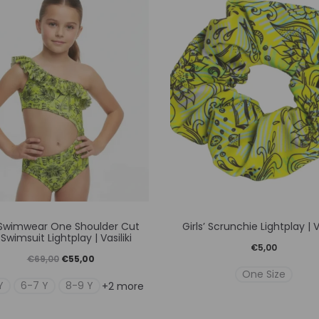
Αυτό
Αυτό
’ Swimwear One Shoulder Cut
Girls’ Scrunchie Lightplay | Va
το
το
Swimsuit Lightplay | Vasiliki
€
5,00
προϊόν
προϊόν
Original
Η
€
69,00
€
55,00
One Size
έχει
έχει
price
τρέχουσα
Y
6-7 Y
8-9 Y
+2 more
πολλαπλές
πολλαπλ
was:
τιμή
παραλλαγές.
παραλλα