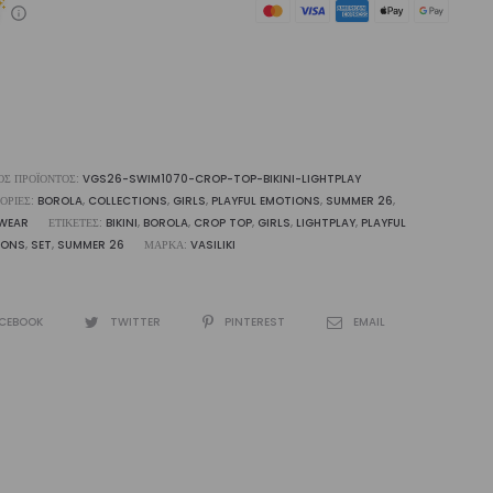
htplay
liki
ότητα
ΌΣ ΠΡΟΪΌΝΤΟΣ:
VGS26-SWIM1070-CROP-TOP-BIKINI-LIGHTPLAY
ΟΡΊΕΣ:
BOROLA
,
COLLECTIONS
,
GIRLS
,
PLAYFUL EMOTIONS
,
SUMMER 26
,
WEAR
ΕΤΙΚΈΤΕΣ:
BIKINI
,
BOROLA
,
CROP TOP
,
GIRLS
,
LIGHTPLAY
,
PLAYFUL
IONS
,
SET
,
SUMMER 26
ΜΆΡΚΑ:
VASILIKI
CEBOOK
TWITTER
PINTEREST
EMAIL