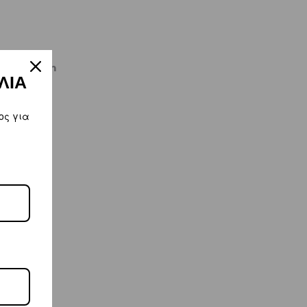
kiworld.com
ΛΙΑ
ος για