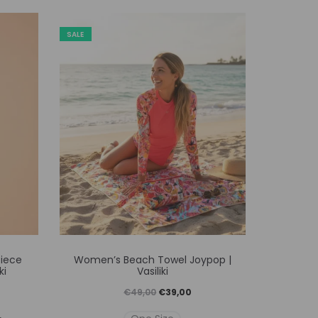
SALE
SALE
Αυτό
iece
Women’s Beach Towel Joypop |
Women’
το
ki
Vasiliki
Crop Top 
προϊόν
Original
Η
€
49,00
€
39,00
έχει
χουσα
price
τρέχουσα