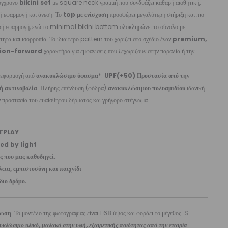
ύγχρονο
bikini set
με square neck γραμμή που συνδυάζει καθαρή αισθητική,
ή εφαρμογή και άνεση. Το
top με ενίσχυση
προσφέρει μεγαλύτερη στήριξη και πιο
ρή εφαρμογή, ενώ το minimal bikini bottom ολοκληρώνει το σύνολο με
ητα και ισορροπία. Το ιδιαίτερο pattern του χαρίζει στο σχέδιο έναν
premium,
ion-forward
χαρακτήρα για εμφανίσεις που ξεχωρίζουν στην παραλία ή την
 εφαρμογή από
ανακυκλώσιμο ύφασμα
*.
UPF(+50) Προστασία από την
ή ακτινοβολία
. Πλήρης επένδυση (φόδρα)
ανακυκλώσιμου πολυαμιδίου
ιδανική
ν προστασία του ευαίσθητου δέρματος και γρήγορο στέγνωμα.
TPLAY
ed by light
ς που μας καθοδηγεί.
εια, εμπιστοσύνη και παιχνίδι
διο δρόμο.
ίωση
: Το μοντέλο της φωτογραφίας είναι 1.68 ύψος και φοράει το μέγεθος: S
κλώσιμο υλικό, μαλακό στην υφή, εξαιρετικής ποιότητας από την εταιρία