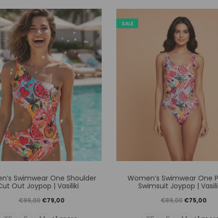
SALE
Αυτό
Αυτό
’s Swimwear One Shoulder
Women’s Swimwear One P
το
το
Cut Out Joypop | Vasiliki
Swimsuit Joypop | Vasili
προϊόν
προϊόν
Original
Η
Original
Η
€
99,00
€
79,00
€
89,00
€
75,00
έχει
έχει
price
τρέχουσα
price
τρέ