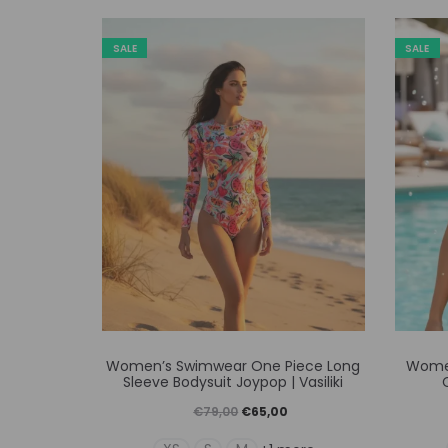
SALE
SALE
Αυτό
Women’s Swimwear One Piece Long
Women
το
Sleeve Bodysuit Joypop | Vasiliki
προϊόν
Original
Η
€
79,00
€
65,00
έχει
price
τρέχουσα