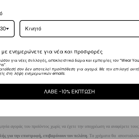
, θα αναλάβει την παράδοσή σας.
ό
γάσιμες ημέρες.
30
5
.
ναλάβει την παράδοσή σας.
 με ενημερώνετε για νέα και προσφορές
γάσιμες ημέρες.
ώσου για νέες συλλογές, αποκλειστικά δώρα και εμπειρίες του “Wear You
ns”.
ατάθεσή σου δεν αποτελεί προϋπόθεση για αγορά. Με την επιλογή αυτή
είς στη λήψη ενημερωτικών emails.
ι στα
€35
.
ΛΑΒΕ -10% ΕΚΠΤΩΣΗ
ναλάβει την παράδοσή σας.
ργάσιμες ημέρες.
μηνία αγοράς του προϊόντος χωρίς να έχετε την υποχρέωση να αναφέρετε τους
λής για την επιστροφή, επιβαρύνουν τον πελάτη
. Τα χρήματα θα αποσταλούν