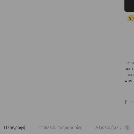
Biki
Set
Jo
|
Vasi
ποσ
ΚΩΔΙΚ
COLL
ΕΤΙΚΈ
WOME
SHARE
FA
Περιγραφή
Επιπλέον πληροφορίες
Αξιολογήσεις
0