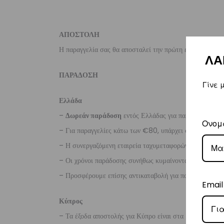
ΑΠΟΣΤΟΛΗ
Η παραγγελία σας θα αποσταλεί την πρώτη εργάσιμη ημέ
ΛΑ
ΠΑΡΑΔΟΣΗ
Γίνε 
Ελλάδα
–
Δωρεάν παράδοση
εντός Ελλάδας για παραγγελίες
άν
Ονομ
– Για παραγγελίες κάτω των €80, υπάρχει σταθερή χρ
– Η συνεργαζόμενη εταιρεία ταχυμεταφορών,
Courier
– Οι χρόνοι παράδοσης συνήθως κυμαίνονται από 1-3 ερ
– Προσφέρουμε επίσης αντικαταβολή για παραγγελίες σ
Email
Κύπρος
– Τα έξοδα αποστολής για Κύπρο είναι στα
€16
.