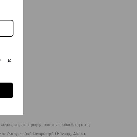
r
 λόγους της επιστροφής, υπό την προϋπόθεση ότι η
 σε ένα τραπεζικό λογαριασμό (Εθνικής, Alpha,