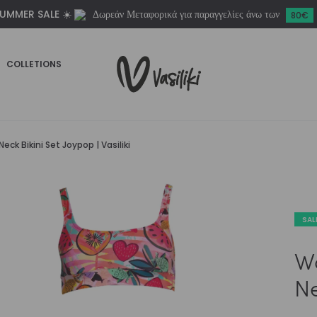
UMMER SALE ☀️
Δωρεάν Μεταφορικά για παραγγελίες άνω των
Set
80€
Joypop
|
COLLETIONS
Vasiliki
ποσότητα
k Bikini Set Joypop | Vasiliki
SAL
W
Ne