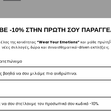
ρα μετά την αγορά σας. M: (+30)
6984526595
| Email:
sales@vasili
ΒΕ -10% ΣΤΗΝ ΠΡΩΤΗ ΣΟΥ ΠΑΡΑΓΓΕ
μέλος της κοινότητας
“Wear Your Emotions”
και μάθε πρώτη/
νέες συλλογές, δώρα και συναισθηματικά-driven εκπλήξεις.
ω των 80€
.
ατεπώνυμο
έωση εξόδων αποστολής στα
€3
.
 Center
, θα αναλάβει την παράδοσή σας.
γάσιμες ημέρες.
ε όλη την Ελλάδα με extra χρέωση €2.