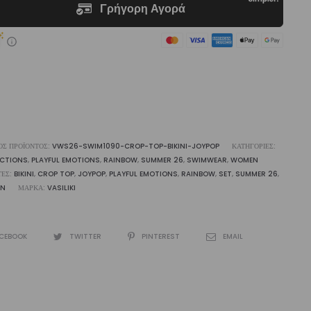
ni
ypop
liki
ότητα
ΌΣ ΠΡΟΪΌΝΤΟΣ:
VWS26-SWIM1090-CROP-TOP-BIKINI-JOYPOP
ΚΑΤΗΓΟΡΊΕΣ:
ECTIONS
,
PLAYFUL EMOTIONS
,
RAINBOW
,
SUMMER 26
,
SWIMWEAR
,
WOMEN
ΤΕΣ:
BIKINI
,
CROP TOP
,
JOYPOP
,
PLAYFUL EMOTIONS
,
RAINBOW
,
SET
,
SUMMER 26
,
N
ΜΆΡΚΑ:
VASILIKI
CEBOOK
TWITTER
PINTEREST
EMAIL