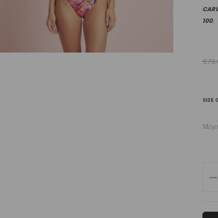
CAR
100
.
€
79,
SIZE 
Μέγε
Wo
Sw
Squ
Ne