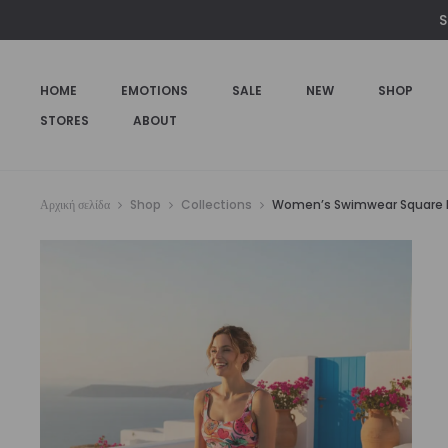
€79,00.
είναι:
S
€65,00.
HOME
EMOTIONS
SALE
NEW
SHOP
STORES
ABOUT
Αρχική σελίδα
Shop
Collections
Women’s Swimwear Square Nec