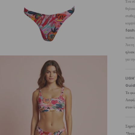
Ένα σ
θηλυκ
σταθε
κομψότ
fash
πισίνα.
Άνετη
ηλιακ
για τη
LIGH
Guid
Το φω
Ασφάλ
στον ί
Σημε
*Ανακυ