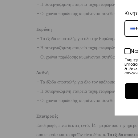
– Η συνεργαζόμενη εταιρεία ταχυμεταφορών,
Aramex
Κινητ
– Οι χρόνοι παράδοσης κυμαίνονται συνήθως από 2-7 ερ
+
Ευρώπη
– Τα έξοδα αποστολής για όλο την Ευρώπη είναι στα
€2
– Η συνεργαζόμενη εταιρεία ταχυμεταφορών,
DHL
, θα α
Να
– Οι χρόνοι παράδοσης κυμαίνονται συνήθως από 3-8 ερ
Ενημερ
Emotio
Η συγκ
Διεθνή
συναιν
– Τα έξοδα αποστολής για όλο τον υπόλοιπο κόσμο είνα
– Η συνεργαζόμενη εταιρεία ταχυμεταφορών,
DHL
, θα α
– Οι χρόνοι παράδοσης κυμαίνονται συνήθως από 3-10 ε
Επιστροφές
Επιστροφές είναι δεκτές εντός 14 ημερών από την ημερο
συσκευασία και το προϊόν είναι άθικτα.
Τα έξοδα αποστο