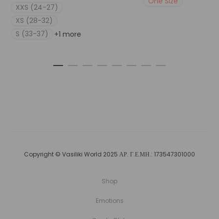
One Size
XXS (24-27)
XS (28-32)
S (33-37)
+1 more
Copyright © Vasiliki World 2025 ΑΡ. Γ.Ε.ΜΗ.: 173547301000
Shop
Emotions