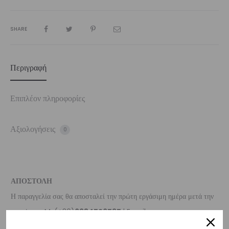
SHARE
Περιγραφή
Επιπλέον πληροφορίες
Αξιολογήσεις
0
ΑΠΟΣΤΟΛΗ
Η παραγγελία σας θα αποσταλεί την πρώτη εργάσιμη ημέρα μετά την
αγορά σας. M: (+30)
6984526595
| Email:
sales@vasilikiworld.com