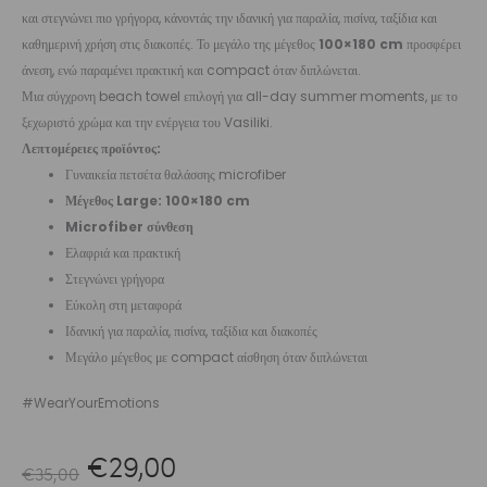
και στεγνώνει πιο γρήγορα, κάνοντάς την ιδανική για παραλία, πισίνα, ταξίδια και
καθημερινή χρήση στις διακοπές. Το μεγάλο της μέγεθος
100×180 cm
προσφέρει
άνεση, ενώ παραμένει πρακτική και compact όταν διπλώνεται.
Μια σύγχρονη beach towel επιλογή για all-day summer moments, με το
ξεχωριστό χρώμα και την ενέργεια του Vasiliki.
Λεπτομέρειες προϊόντος:
Γυναικεία πετσέτα θαλάσσης microfiber
Μέγεθος Large: 100×180 cm
Microfiber σύνθεση
Ελαφριά και πρακτική
Στεγνώνει γρήγορα
Εύκολη στη μεταφορά
Ιδανική για παραλία, πισίνα, ταξίδια και διακοπές
Μεγάλο μέγεθος με compact αίσθηση όταν διπλώνεται
#WearYourEmotions
Original
Η
€
29,00
€
35,00