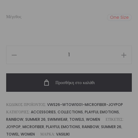
price
τρέχουσα
Μέγεθος
One Size
was:
τιμή
€35,00.
είναι:
€29,00.
Women’s
Microfiber
Beach
Προσθήκη στο καλάθι
Towel
Joypop
|
ΚΩΔΙΚΌΣ ΠΡΟΪΌΝΤΟΣ:
VWS26-WTOW1001-MICROFIBER-JOYPOP
Vasiliki
ΚΑΤΗΓΟΡΊΕΣ:
ACCESSORIES
,
COLLECTIONS
,
PLAYFUL EMOTIONS
,
ποσότητα
RAINBOW
,
SUMMER 26
,
SWIMWEAR
,
TOWELS
,
WOMEN
ΕΤΙΚΈΤΕΣ:
JOYPOP
,
MICROFIBER
,
PLAYFUL EMOTIONS
,
RAINBOW
,
SUMMER 26
,
TOWEL
,
WOMEN
ΜΆΡΚΑ:
VASILIKI