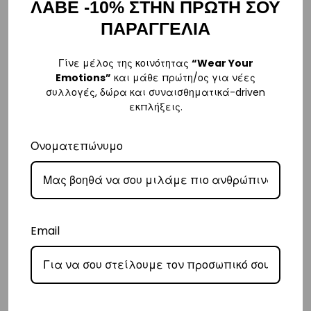
ΛΑΒΕ -10% ΣΤΗΝ ΠΡΩΤΗ ΣΟΥ
ΠΑΡΑΓΓΕΛΙΑ
ΠΑΡΑΔΟΣΗ
Γίνε μέλος της κοινότητας
“Wear Your
Ελλάδα
Emotions”
και μάθε πρώτη/ος για νέες
–
Δωρεάν παράδοση
εντός Ελλάδας για παραγγελίες
άνω των 80€
.
συλλογές, δώρα και συναισθηματικά-driven
εκπλήξεις.
– Για παραγγελίες κάτω των €80, υπάρχει σταθερή χρέωση εξόδων
αποστολής στα
€3
.
Ονοματεπώνυμο
– Η συνεργαζόμενη εταιρεία ταχυμεταφορών,
Courier Center
, θα
αναλάβει την παράδοσή σας.
– Οι χρόνοι παράδοσης συνήθως κυμαίνονται από 1-3 εργάσιμες
ημέρες.
Email
– Προσφέρουμε επίσης αντικαταβολή για παραγγελίες σε όλη την
Ελλάδα με extra χρέωση €2.
Κύπρος