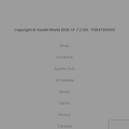
€29,00.
Copyright © Vasiliki World 2025 ΑΡ. Γ.Ε.ΜΗ.: 173547301000
Shop
Emotions
Sports Club
Wholesale
Stores
Terms
Privacy
Contact