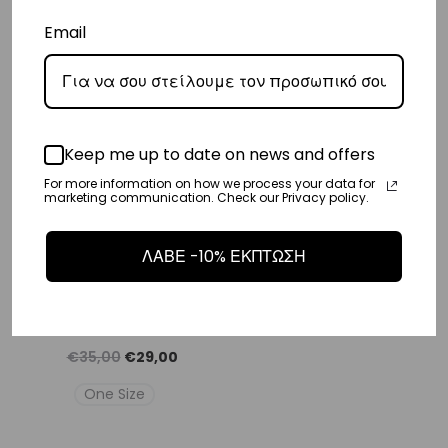
price
τρέχουσα
price
τρέχουσ
One Size
One Size
was:
τιμή
was:
τιμή
Email
€35,00.
είναι:
€35,00.
είναι:
SALE
€29,00.
€29,00
Keep me up to date on news and offers
For more information on how we process your data for
marketing communication. Check our Privacy policy.
ΛΑΒΕ -10% ΕΚΠΤΩΣΗ
Women’s Microfiber Beach
Towel Goldenplay | Vasiliki
Original
Η
€
35,00
€
29,00
price
τρέχουσα
One Size
was:
τιμή
€35,00.
είναι: