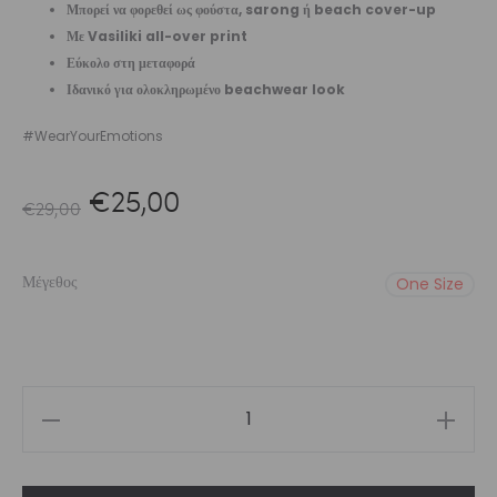
Μπορεί να φορεθεί ως φούστα, sarong ή beach cover-up
Με Vasiliki all-over print
Εύκολο στη μεταφορά
Ιδανικό για ολοκληρωμένο beachwear look
#WearYourEmotions
Original
Η
€
25,00
€
29,00
price
τρέχουσα
Μέγεθος
One Size
was:
τιμή
€29,00.
είναι:
€25,00.
Women’s
Pareo
Joypop