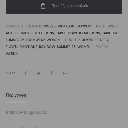
Προσθήκη στο καλάθι
|
Vasiliki
ποσότητα
ΚΩΔΙΚΌΣ ΠΡΟΪΌΝΤΟΣ:
VWS26-WPAREO01-JOYPOP
ΚΑΤΗΓΟΡΊΕΣ:
ACCESSORIES
,
COLLECTIONS
,
PAREO
,
PLAYFUL EMOTIONS
,
RAINBOW
,
SUMMER 26
,
SWIMWEAR
,
WOMEN
ΕΤΙΚΈΤΕΣ:
JOYPOP
,
PAREO
,
PLAYFUL EMOTIONS
,
RAINBOW
,
SUMMER 26
,
WOMEN
ΜΆΡΚΑ:
VASILIKI
SHARE
Περιγραφή
Επιπλέον πληροφορίες