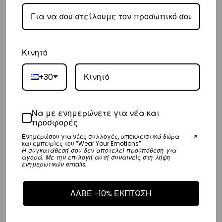
αναλάβει την παράδοσή σας.
– Οι χρόνοι παράδοσης συνήθως κυμαίνονται από 1-3 εργάσιμες
ημέρες.
– Προσφέρουμε επίσης αντικαταβολή για παραγγελίες σε όλη την
Κινητό
Ελλάδα με extra χρέωση €2.
+30
Κύπρος
– Τα έξοδα αποστολής για Κύπρο είναι στα
€16
.
Να με ενημερώνετε για νέα και
– Η συνεργαζόμενη εταιρεία ταχυμεταφορών,
Aramex
, θα αναλάβει
προσφορές
την παράδοσή σας.
Ενημερώσου για νέες συλλογές, αποκλειστικά δώρα
και εμπειρίες του “Wear Your Emotions”.
– Οι χρόνοι παράδοσης κυμαίνονται συνήθως από 2-7 εργάσιμες
Η συγκατάθεσή σου δεν αποτελεί προϋπόθεση για
αγορά. Με την επιλογή αυτή συναινείς στη λήψη
ημέρες.
ενημερωτικών emails.
Ευρώπη
ΛΑΒΕ -10% ΕΚΠΤΩΣΗ
– Τα έξοδα αποστολής για όλο την Ευρώπη είναι στα
€25
.
– Η συνεργαζόμενη εταιρεία ταχυμεταφορών,
DHL
, θα αναλάβει την