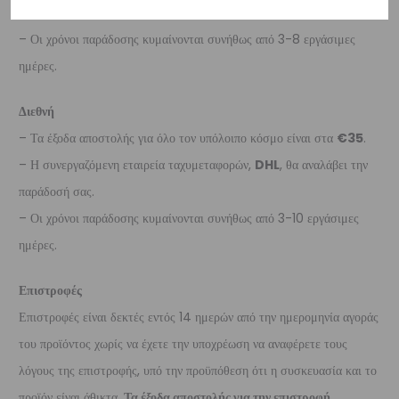
παράδοσή σας.
– Οι χρόνοι παράδοσης κυμαίνονται συνήθως από 3-8 εργάσιμες
ημέρες.
Διεθνή
– Τα έξοδα αποστολής για όλο τον υπόλοιπο κόσμο είναι στα
€35
.
– Η συνεργαζόμενη εταιρεία ταχυμεταφορών,
DHL
, θα αναλάβει την
παράδοσή σας.
– Οι χρόνοι παράδοσης κυμαίνονται συνήθως από 3-10 εργάσιμες
ημέρες.
Επιστροφές
Επιστροφές είναι δεκτές εντός 14 ημερών από την ημερομηνία αγοράς
του προϊόντος χωρίς να έχετε την υποχρέωση να αναφέρετε τους
λόγους της επιστροφής, υπό την προϋπόθεση ότι η συσκευασία και το
προϊόν είναι άθικτα.
Τα έξοδα αποστολής για την επιστροφή,