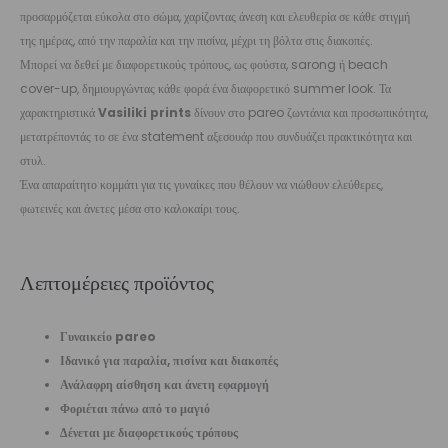
προσαρμόζεται εύκολα στο σώμα, χαρίζοντας άνεση και ελευθερία σε κάθε στιγμή
της ημέρας, από την παραλία και την πισίνα, μέχρι τη βόλτα στις διακοπές.
Μπορεί να δεθεί με διαφορετικούς τρόπους, ως φούστα, sarong ή beach
cover-up, δημιουργώντας κάθε φορά ένα διαφορετικό summer look. Τα
χαρακτηριστικά
Vasiliki prints
δίνουν στο pareo ζωντάνια και προσωπικότητα,
μετατρέποντάς το σε ένα statement αξεσουάρ που συνδυάζει πρακτικότητα και
στυλ.
Ένα απαραίτητο κομμάτι για τις γυναίκες που θέλουν να νιώθουν ελεύθερες,
φωτεινές και άνετες μέσα στο καλοκαίρι τους.
Λεπτομέρειες προϊόντος
Γυναικείο pareo
Ιδανικό για παραλία, πισίνα και διακοπές
Ανάλαφρη αίσθηση και άνετη εφαρμογή
Φοριέται πάνω από το μαγιό
Δένεται με διαφορετικούς τρόπους