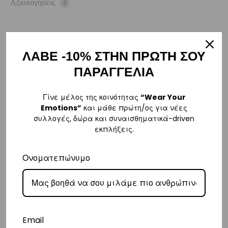
Αξιολογήσεις
0
ΛΑΒΕ -10% ΣΤΗΝ ΠΡΩΤΗ ΣΟΥ
ΑΠΟΣΤΟΛΗ
Η παραγγελία σας θα αποσταλεί την πρώτη εργάσιμη ημέρα μετά την
ΠΑΡΑΓΓΕΛΙΑ
αγορά σας. M: (+30)
6984526595
| Email:
Γίνε μέλος της κοινότητας
“Wear Your
sales@vasilikiworld.com
Emotions”
και μάθε πρώτη/ος για νέες
συλλογές, δώρα και συναισθηματικά-driven
ΠΑΡΑΔΟΣΗ
εκπλήξεις.
Ελλάδα
Ονοματεπώνυμο
–
Δωρεάν παράδοση
εντός Ελλάδας για παραγγελίες
άνω των 80€
.
– Για παραγγελίες κάτω των €80, υπάρχει σταθερή χρέωση εξόδων
αποστολής στα
€3
.
– Η συνεργαζόμενη εταιρεία ταχυμεταφορών,
Courier Center
, θα
Email