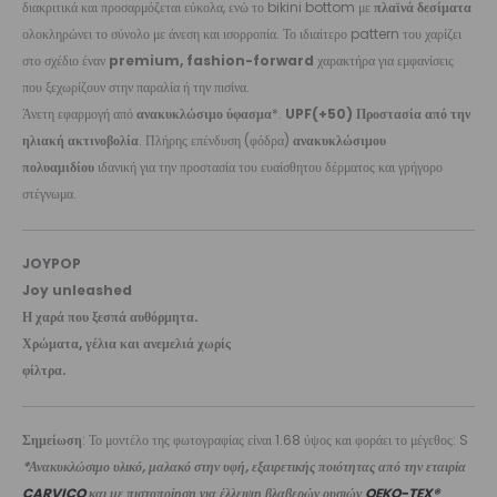
διακριτικά και προσαρμόζεται εύκολα, ενώ το bikini bottom με
πλαϊνά δεσίματα
ολοκληρώνει το σύνολο με άνεση και ισορροπία. Το ιδιαίτερο pattern του χαρίζει
στο σχέδιο έναν
premium, fashion-forward
χαρακτήρα για εμφανίσεις
που ξεχωρίζουν στην παραλία ή την πισίνα.
Άνετη εφαρμογή από
ανακυκλώσιμο ύφασμα
*.
UPF(+50) Προστασία από την
ηλιακή ακτινοβολία
. Πλήρης επένδυση (φόδρα)
ανακυκλώσιμου
πολυαμιδίου
ιδανική για την προστασία του ευαίσθητου δέρματος και γρήγορο
στέγνωμα.
JOYPOP
Joy unleashed
Η χαρά που ξεσπά αυθόρμητα.
Χρώματα, γέλια και ανεμελιά χωρίς
φίλτρα.
Σημείωση
: Το μοντέλο της φωτογραφίας είναι 1.68 ύψος και φοράει το μέγεθος: S
*Ανακυκλώσιμο υλικό, μαλακό στην υφή, εξαιρετικής ποιότητας από την εταιρία
CARVICO
και με πιστοποίηση για έλλειψη βλαβερών ουσιών
OEKO-TEX®