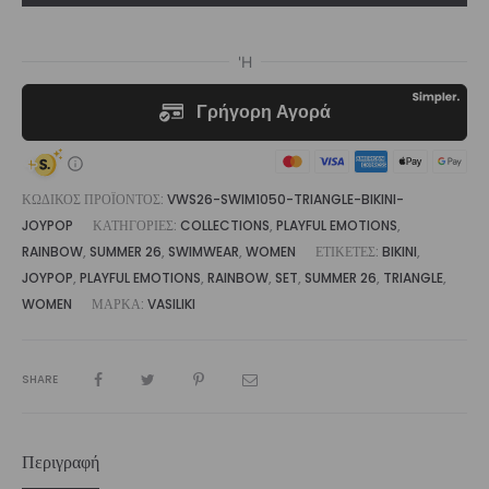
Set
Joypop
|
Vasiliki
ποσότητα
ΚΩΔΙΚΌΣ ΠΡΟΪΌΝΤΟΣ:
VWS26-SWIM1050-TRIANGLE-BIKINI-
JOYPOP
ΚΑΤΗΓΟΡΊΕΣ:
COLLECTIONS
,
PLAYFUL EMOTIONS
,
RAINBOW
,
SUMMER 26
,
SWIMWEAR
,
WOMEN
ΕΤΙΚΈΤΕΣ:
BIKINI
,
JOYPOP
,
PLAYFUL EMOTIONS
,
RAINBOW
,
SET
,
SUMMER 26
,
TRIANGLE
,
WOMEN
ΜΆΡΚΑ:
VASILIKI
SHARE
Περιγραφή