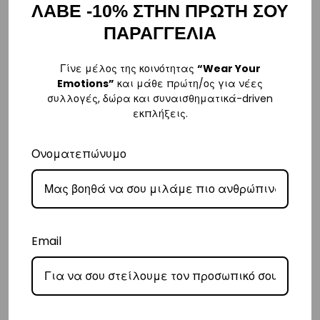
– Για παραγγελίες κάτω των €80, υπάρχει σταθερή χρέωση εξόδων
ΛΑΒΕ -10% ΣΤΗΝ ΠΡΩΤΗ ΣΟΥ
αποστολής στα
€3
.
ΠΑΡΑΓΓΕΛΙΑ
– Η συνεργαζόμενη εταιρεία ταχυμεταφορών,
Courier Center
, θα
αναλάβει την παράδοσή σας.
Γίνε μέλος της κοινότητας
“Wear Your
Emotions”
και μάθε πρώτη/ος για νέες
– Οι χρόνοι παράδοσης συνήθως κυμαίνονται από 1-3 εργάσιμες
συλλογές, δώρα και συναισθηματικά-driven
ημέρες.
εκπλήξεις.
– Προσφέρουμε επίσης αντικαταβολή για παραγγελίες σε όλη την
Ελλάδα με extra χρέωση €2.
Ονοματεπώνυμο
Κύπρος
– Τα έξοδα αποστολής για Κύπρο είναι στα
€16
.
– Η συνεργαζόμενη εταιρεία ταχυμεταφορών,
Aramex
, θα αναλάβει
Email
την παράδοσή σας.
– Οι χρόνοι παράδοσης κυμαίνονται συνήθως από 2-7 εργάσιμες
ημέρες.