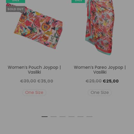
SALE
SALE
SOLD OUT
Women’s Pouch Joypop |
Women’s Pareo Joypop |
Vasiliki
Vasiliki
Original
Η
Original
Η
€
39,00
€
35,00
€
29,00
€
25,00
price
τρέχουσα
price
τρέχουσ
One Size
One Size
was:
τιμή
was:
τιμή
€39,00.
είναι:
€29,00.
είναι:
€35,00.
€25,00