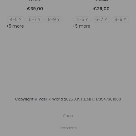
€
39,00
€
29,00
4-5 Y
6-7 Y
8-9 Y
4-5 Y
6-7 Y
8-9 Y
+5 more
+5 more
Copyright © Vasiliki World 2025 ΑΡ. Γ.Ε.ΜΗ.: 173547301000
Shop
Emotions