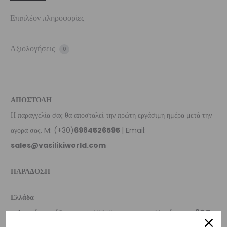
Επιπλέον πληροφορίες
Αξιολογήσεις
0
ΑΠΟΣΤΟΛΗ
Η παραγγελία σας θα αποσταλεί την πρώτη εργάσιμη ημέρα μετά την
αγορά σας. M: (+30)
6984526595
| Email:
sales@vasilikiworld.com
ΠΑΡΑΔΟΣΗ
Ελλάδα
–
Δωρεάν παράδοση
εντός Ελλάδας για παραγγελίες
άνω των 80€
.