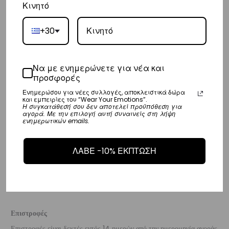
Κινητό
Ευρώπη
– Τα έξοδα αποστολής για όλο την Ευρώπη είναι στα
€25
.
+30
– Η συνεργαζόμενη εταιρεία ταχυμεταφορών,
DHL
, θα αναλάβει την
παράδοσή σας.
Να με ενημερώνετε για νέα και
– Οι χρόνοι παράδοσης κυμαίνονται συνήθως από 3-8 εργάσιμες
προσφορές
ημέρες.
Ενημερώσου για νέες συλλογές, αποκλειστικά δώρα
και εμπειρίες του “Wear Your Emotions”.
Η συγκατάθεσή σου δεν αποτελεί προϋπόθεση για
Διεθνή
αγορά. Με την επιλογή αυτή συναινείς στη λήψη
ενημερωτικών emails.
– Τα έξοδα αποστολής για όλο τον υπόλοιπο κόσμο είναι στα
€35
.
– Η συνεργαζόμενη εταιρεία ταχυμεταφορών,
DHL
, θα αναλάβει την
ΛΑΒΕ -10% ΕΚΠΤΩΣΗ
παράδοσή σας.
– Οι χρόνοι παράδοσης κυμαίνονται συνήθως από 3-10 εργάσιμες
ημέρες.
Επιστροφές
Επιστροφές είναι δεκτές εντός 14 ημερών από την ημερομηνία αγοράς