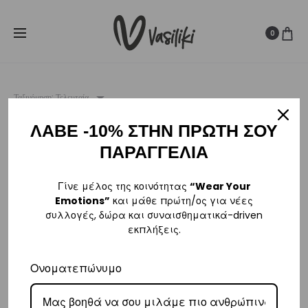
SUMMER SALE ☀️
Δωρεάν Μεταφορικά για παραγγελίες άνω
Cl
των
80€
0
Ταξινόμηση: Τελευταία
ΛΑΒΕ -10% ΣΤΗΝ ΠΡΩΤΗ ΣΟΥ
SALE
ΠΑΡΑΓΓΕΛΙΑ
SOLD OUT
Γίνε μέλος της κοινότητας
“Wear Your
Emotions”
και μάθε πρώτη/ος για νέες
συλλογές, δώρα και συναισθηματικά-driven
εκπλήξεις.
Ονοματεπώνυμο
Women’s 4 Pieces Pack