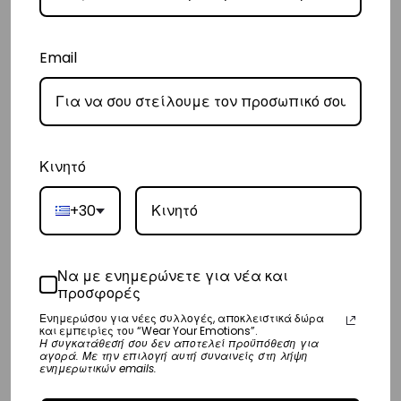
High Waisted Bottom
Original
Η
€
75,00
€
55,00
Email
price
τρέχουσα
S
M
L
was:
τιμή
€75,00.
είναι:
€55,00.
Κινητό
Copyright © Vasiliki World 2025 ΑΡ. Γ.Ε.ΜΗ.: 173547301000
+30
Shop
Να με ενημερώνετε για νέα και
Emotions
προσφορές
Ενημερώσου για νέες συλλογές, αποκλειστικά δώρα
Sports Club
και εμπειρίες του “Wear Your Emotions”.
Η συγκατάθεσή σου δεν αποτελεί προϋπόθεση για
αγορά. Με την επιλογή αυτή συναινείς στη λήψη
Wholesale
ενημερωτικών emails.
Stores