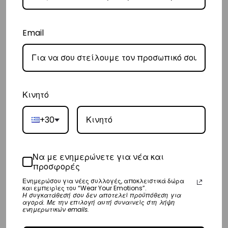
Sweatpant
€
89,00
€
79,00
S
M
L
Email
S
M
L
Κινητό
Copyright © Vasiliki World 2025 ΑΡ. Γ.Ε.ΜΗ.: 173547301000
+30
Shop
Να με ενημερώνετε για νέα και
Emotions
προσφορές
Ενημερώσου για νέες συλλογές, αποκλειστικά δώρα
Sports Club
και εμπειρίες του “Wear Your Emotions”.
Η συγκατάθεσή σου δεν αποτελεί προϋπόθεση για
αγορά. Με την επιλογή αυτή συναινείς στη λήψη
Wholesale
ενημερωτικών emails.
Stores