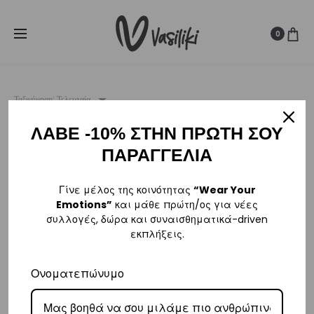
SUMMER SALE ☀️
Δωρεάν Μεταφορικά για παραγγελίες άνω
Cl
των
80€
0
Ταξινόμηση: Τελευταία
ΛΑΒΕ -10% ΣΤΗΝ ΠΡΩΤΗ ΣΟΥ
ΠΑΡΑΓΓΕΛΙΑ
Γίνε μέλος της κοινότητας
“Wear Your
Emotions”
και μάθε πρώτη/ος για νέες
συλλογές, δώρα και συναισθηματικά-driven
εκπλήξεις.
Ονοματεπώνυμο
Women’s WRAP Hoodie
Women’s WRAP Jogger