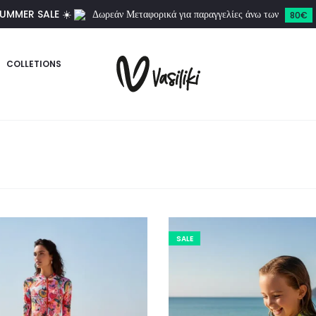
UMMER SALE ☀️
Δωρεάν Μεταφορικά για παραγγελίες άνω των
80€
COLLETIONS
SALE