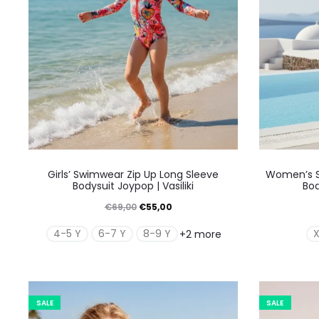
Αυτό
Girls’ Swimwear Zip Up Long Sleeve
Women’s S
το
Bodysuit Joypop | Vasiliki
Bod
προϊόν
Original
Η
€
69,00
€
55,00
έχει
price
τρέχουσα
4-5 Y
6-7 Y
8-9 Y
+2 more
πολλαπλές
was:
τιμή
παραλλαγές.
€69,00.
είναι:
Οι
€55,00.
SALE
SALE
επιλογές