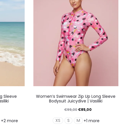
ούν
μπορούν
να
γούν
επιλεγούν
στη
α
σελίδα
του
ντος
προϊόντος
Αυτό
ng Sleeve
Women’s Swimwear Zip Up Long Sleeve
το
iliki
Bodysuit Juicydive | Vasiliki
ν
προϊόν
Η
Original
Η
€
99,00
€
85,00
έχει
ρέχουσα
price
τρέχουσα
XS
S
M
+2 more
+1 more
απλές
πολλαπλές
ιμή
was:
τιμή