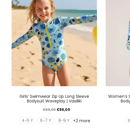
μπορούν
να
επιλεγούν
στη
σελίδα
του
προϊόντος
Αυτό
Girls’ Swimwear Zip Up Long Sleeve
Women’s S
το
Bodysuit Waveplay | Vasiliki
Body
προϊόν
Original
Η
€
69,00
€
55,00
έχει
price
τρέχουσα
4-5 Y
6-7 Y
8-9 Y
+2 more
πολλαπλές
was:
τιμή