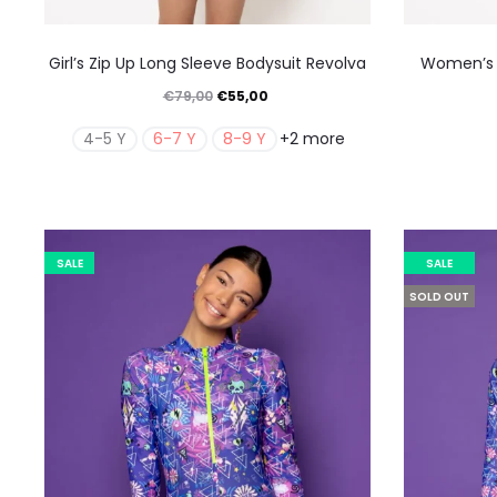
Αυτό
Girl’s Zip Up Long Sleeve Bodysuit Revolva
Women’s Z
το
Original
Η
€
79,00
€
55,00
προϊόν
price
τρέχουσα
4-5 Y
6-7 Y
8-9 Y
+2 more
έχει
was:
τιμή
πολλαπλές
€79,00.
είναι:
παραλλαγές.
€55,00.
Οι
SALE
SALE
επιλογές
SOLD OUT
μπορούν
να
επιλεγούν
στη
σελίδα
του