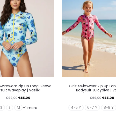
μπορούν
μπορ
να
να
επιλεγούν
επιλε
στη
στη
σελίδα
σελίδ
του
του
προϊόντος
προϊό
Αυτό
Αυτό
wimwear Zip Up Long Sleeve
Girls’ Swimwear Zip Up Lo
το
το
suit Waveplay | Vasiliki
Bodysuit Juicydive | Vas
προϊόν
προϊό
Original
Η
Original
€
99,00
€
85,00
€
69,00
€
55,00
έχει
έχει
price
τρέχουσα
price
τ
XS
S
M
4-5 Y
6-7 Y
8-9 Y
+1 more
πολλαπλές
πολλ
was:
τιμή
was:
τ