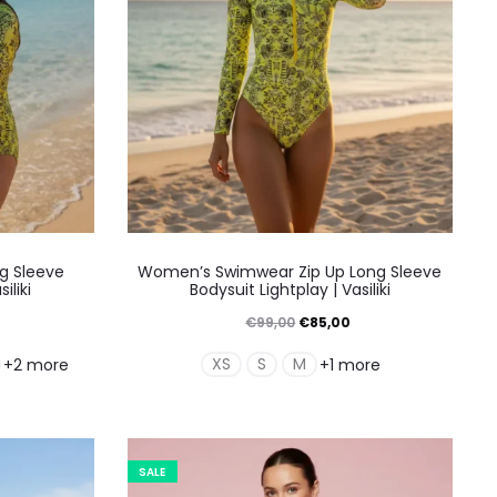
Αυτό
ng Sleeve
Women’s Swimwear Zip Up Long Sleeve
το
iliki
Bodysuit Lightplay | Vasiliki
ν
προϊόν
Η
Original
Η
€
99,00
€
85,00
έχει
ρέχουσα
price
τρέχουσα
XS
S
M
+2 more
+1 more
απλές
πολλαπλές
ιμή
was:
τιμή
λαγές.
παραλλαγές.
ίναι:
€99,00.
είναι:
Οι
55,00.
€85,00.
SALE
γές
επιλογές