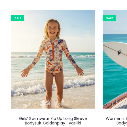
παραλλαγές.
€69,00.
είναι:
Οι
€55,00.
SALE
SALE
επιλογές
μπορούν
να
επιλεγούν
στη
σελίδα
του
προϊόντος
Αυτό
Girls’ Swimwear Zip Up Long Sleeve
Women’s S
το
Bodysuit Goldenplay | Vasiliki
Bodys