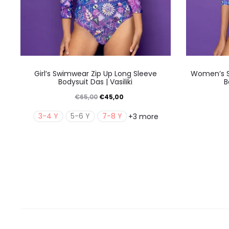
προϊόντος
Αυτό
Girl’s Swimwear Zip Up Long Sleeve
Women’s S
το
Bodysuit Das | Vasiliki
B
προϊόν
Original
Η
€
65,00
€
45,00
έχει
price
τρέχουσα
3-4 Y
5-6 Y
7-8 Y
+3 more
πολλαπλές
was:
τιμή
παραλλαγές.
€65,00.
είναι:
Οι
€45,00.
επιλογές
μπορούν
να
επιλεγούν