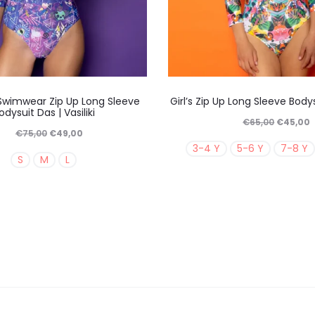
προϊόντος
προϊό
Αυτό
Αυτό
wimwear Zip Up Long Sleeve
Girl’s Zip Up Long Sleeve Body
το
το
odysuit Das | Vasiliki
Original
€
65,00
€
45,00
προϊόν
προϊό
Original
Η
€
75,00
€
49,00
price
τ
3-4 Y
5-6 Y
7-8 Y
έχει
έχει
price
τρέχουσα
S
M
L
was:
τ
πολλαπλές
πολλ
was:
τιμή
€65,00.
ε
παραλλαγές.
παραλ
€75,00.
είναι:
€
Οι
Οι
€49,00.
επιλογές
επιλο
μπορούν
μπορ
να
να
επιλεγούν
επιλε